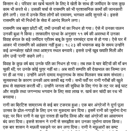
किसान थे। परिवार का खर्च चलाने के लिए वे खेती के साथ ही जमींदार के पास कुछ
काम भी करते थे। उसकी चर्चा से रासमणि को भी प्रशासनिक कामों की जानकारी
होने लगी। रात में उनके पिता लोगों को रामायण, भागवत आदि सुनाते थे। इससे
रासमणि को भी निर्धनों के सेवा में आनंद मिलने लगा।
रासमणि जब बहुत छोटी थीं, तभी उनकी मां का निधन हो गया। ऐसे में उनका पालन
उनकी बुआ ने किया। तत्कालीन प्रथा के अनुसार ११ वर्ष की अवस्था में उनका
विवाह बंगाल के बड़े जमींदार प्रीतम बाबू के पुत्र रामचंद्र दास से हो गया। ऐसे घर में
आकर भी रासमणि को अहंकार नहीं हुआ। १८२३ की भयानक बाढ़ के समय उन्होंने
कई अन्नक्षेत्र खोले तथा आश्रय स्थल बनवाये। इससे उन्हें खूब ख्याति मिली और
लोग उन्हें ‘रानी’ कहने लगे।
विवाह के कुछ वर्ष बाद उनके पति का निधन हो गया। तब तक वे चार बेटियों की माँ बन
चुकी थीं; पर उनके कोई पुत्र नहीं था। अब सारी सम्पत्ति की देखभाल का जिम्मा उन
पर ही आ गया। उन्होंने अपने दामाद मथुरानाथ के साथ मिलकर सब काम संभाला।
सुव्यवस्था के कारण उनकी आय काफी बढ़ गयी। सभी पर्वों पर रानी गरीबों की खुले
हाथ से सहायता करती थीं। उन्होंने जनता की सुविधा के लिए गंगा के तट पर कई घाट
और सड़कें तथा जगन्नाथ भगवान के लिए सवा लाख रु. खर्च कर चांदी का रथ भी
बनवाया।
रानी का ब्रिटिश साम्राज्य से कई बार टकराव हुआ। एक बार अंग्रेजों ने दुर्गा पूजा
उत्सव के ढोल-नगाड़ों के लिए उन पर मुकदमा कर दिया। इसमें रानी को जुर्माना देना
पड़ा; पर फिर रानी ने वह पूरा रास्ता ही खरीद लिया और वहां अंग्रेजों का आवागमन
बंद करा दिया। इससे शासन ने रानी से समझौता कर उनका जुर्माना वापस किया।
एक बार शासन ने मछली पकड़ने पर कर लगा दिया। रानी ने मछुआरों का कष्ट