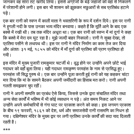
जानकर वह सारा तट खरीद लिया। इससे अंग्रेजों के बड़े जहाजों को वहां से निकलने
में परेशानी होने लगी। इस बार भी शासन को झुककर मछुआरों से सब प्रतिबंध हटाने
पड़े।
एक बार रानी को स्वप्न में काली माता ने भवतारिणी के रूप में दर्शन दिये। इस पर रानी
ने हुगली नदी के पास उनका भव्य मंदिर बनवाया। कहते हैं कि मूर्ति आने के बाद एक
बक्से में रखी थी। तब तक मंदिर अधूरा था। एक बार रानी को स्वप्न में मां दुर्गा ने कहा
कि बक्से में मेरा दम घुट रहा है। मुझे जल्दी बाहर निकालो। रानी ने सुबह देखा, तो
प्रतिमा पसीने से लथपथ थी। इस पर रानी ने मंदिर निर्माण का काम तेज कर दिया
और अंततः ३१ मई, १८५५ को मंदिर में माँ दुर्गा की प्रतिमा की प्राण प्रतिष्ठा हो
गयी।
इस मंदिर में मुख्य पुजारी रामकुमार चटर्जी थे। वृद्ध होने पर उन्होंने अपने छोटे भाई
गदाधर को वहाँ बुला लिया। यही गदाधर रामकृष्ण परमहंस के नाम से प्रसिद्ध हुए।
परमहंस जी सिद्ध पुरुष थे। एक बार उन्होंने पूजा करती हुई रानी को यह कहकर चांटा
मार दिया कि मां के सामने बैठकर अपनी जमींदारी का हिसाब मत करो। रानी अपनी
गलती समझकर चुप रहीं।
रानी ने अपनी सम्पत्ति का प्रबंध ऐसे किया, जिससे उनके द्वारा संचालित मंदिर तथा
अन्य सेवा कार्यों में भविष्य में भी कोई व्यवधान न पड़े। अंत समय निकट आने पर
उन्होंने अपने कर्मचारियों से गंगा घाट पर प्रकाश करने को कहा। इस जगमग प्रकाश
के बीच १९ फरवरी, १८६१ को देश, धर्म और समाजसेवी रानी रासमणि का निधन हो
गया। दक्षिणेश्वर मंदिर के मुख्य द्वार पर लगी प्रतिमा उनके कार्यों की सदा याद दिलाती
रहती है।
***