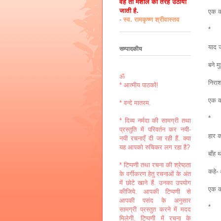
वह तो मशाल की तरह उठायी
जाती है.
एक को
-
स्व. रामकृष्ण श्रीवास्तव
*
याद ज
सम्पादकीय
बने म
ॐ
निराश
* आत्मीय पाठकों!
एक को
* वन्दे मातरम.
*
* दिव्य नर्मदा की सामग्री तथा
प्रस्तुति में परिवर्तन कर नयी-
हार 
नयी रचनाएँ दी जा रही हैं. क्या
यह आपको रुचिकर लग रहा है?
बाँह 
* टिप्पणी तथा रचना की श्रेष्ठता
कहे-
के वर्गीकरण हेतु रचनाओं के अंत
में छोटे खाने हैं. उनका उपयोग
एक को
कीजिये. आपकी टिप्पणी से
आपकी पसंद के अनुसार
*
सामग्री प्रस्तुत करने में मदद
मिलेगी. टिप्पणी में रचना के