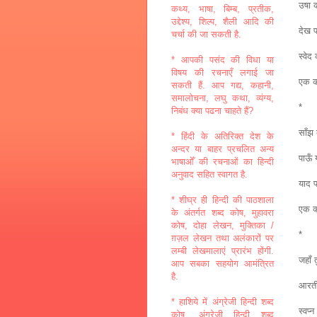
उषा क
कथ्य, भाषा, बिम्ब, प्रतीक,
उद्देश्य, शिल्प, शैली आदि की
देख प
चर्चा की जा सकती है.
स्वेद
* आपकी पसंद की विधा या
विषय की रचनाएँ लगाई जा
एक को
सकती हैं. आप गद्य, कहानी,
समालोचना, लघु कथा, व्यंग्य,
*
निबंध क्या पढना चाहते हैं?
साँझ 
* हिंदी के अतिरिक्त देश के
अन्दर या बाहर प्रचलित अन्य
पाऊँ 
भाषाओँ की रचनाओं का हिन्दी
अनुवाद सहित स्वागत है.
याद प
* शीघ्र ही हिन्दी की पाठशाला
एक को
के अंतर्गत शब्द कोष, मुहावरा
कोष, दोहा लेखन, मुक्तिका /
*
ग़ज़ल लेखन तथा अलंकारों पर
लम्बी लेखमालाएं प्रारंभ होंगी.
जहाँ 
आप सबका सहयोग आमंत्रित
है.
आरती 
* हाशिये में अंग्रेजी हिन्दी शब्द
स्वप्न
कोष, अंग्रेजी हिन्दी शब्द