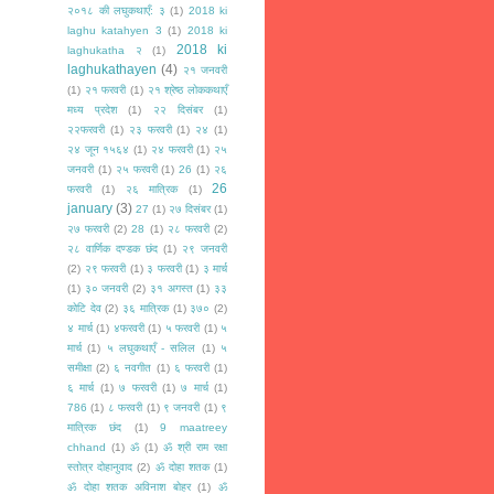
२०१८ की लघुकथाएँ: ३
(1)
2018 ki
laghu katahyen 3
(1)
2018 ki
2018 ki
laghukatha २
(1)
laghukathayen
(4)
२१ जनवरी
(1)
२१ फरवरी
(1)
२१ श्रेष्ठ लोककथाएँ
मध्य प्रदेश
(1)
२२ दिसंबर
(1)
२२फरवरी
(1)
२३ फरवरी
(1)
२४
(1)
२४ जून १५६४
(1)
२४ फरवरी
(1)
२५
जनवरी
(1)
२५ फरवरी
(1)
26
(1)
२६
26
फरवरी
(1)
२६ मात्रिक
(1)
january
(3)
27
(1)
२७ दिसंबर
(1)
२७ फरवरी
(2)
28
(1)
२८ फरवरी
(2)
२८ वार्णिक दण्डक छंद
(1)
२९ जनवरी
(2)
२९ फरवरी
(1)
३ फरवरी
(1)
३ मार्च
(1)
३० जनवरी
(2)
३१ अगस्त
(1)
३३
कोटि देव
(2)
३६ मात्रिक
(1)
३७०
(2)
४ मार्च
(1)
४फरवरी
(1)
५ फरवरी
(1)
५
मार्च
(1)
५ लघुकथाएँ - सलिल
(1)
५
समीक्षा
(2)
६ नवगीत
(1)
६ फरवरी
(1)
६ मार्च
(1)
७ फरवरी
(1)
७ मार्च
(1)
786
(1)
८ फरवरी
(1)
९ जनवरी
(1)
९
मात्रिक छंद
(1)
9 maatreey
chhand
(1)
ॐ
(1)
ॐ श्री राम रक्षा
स्तोत्र दोहानुवाद
(2)
ॐ दोहा शतक
(1)
ॐ दोहा शतक अविनाश बोहर
(1)
ॐ