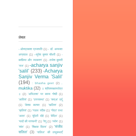
लेबल
- ओमप्रकाश प्रजापति
(1)
- डॉ. अव्यक्त
अग्रवाल
(1)
--सुरेश कुमार चौधरी
(1)
-
काफ़िया और व्याकरण'
(1)
-राजेश कुमारी
-acharya sanjiv
‘राज‘
(1)
'salil'
(233)
-Acharya
Sanjiv Verma 'Salil'
(194)
.
: bhasha geet
(2)
muktika
(32)
॥ श्रीरामरक्षास्तोत्र
॥
(2)
'अभिलाषा' पर काव्य गोष्ठी
(1)
'आतिश'
(1)
'उत्तरकथा'
(1)
'कत्अ' उर्दू
(1)
'केशव कल्चर
(1)
'खलिश'
(2)
’ख़लिश'
(1)
'गज़ल रदीफ़
(1)
'गोत्र' तथा
'अल्ल'
(1)
'बुंदेली दोहे
(1)
'बेदिल'
(1)
‘यादों की नागफनी’
(1)
'रेणु
(1)
'व्योम'
(1)
'संजीव
'शांत'
(1)
'शिक्षक दिवस'
(2)
सलिल'
(3)
'सलिल' की लघुकथाएँ