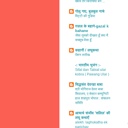
ख्वाव तेरे किरचियाँ बन ...
गोलू गाए, बुलबुल नाचे
मिट्टी की गुडिया
ग़ज़ल के बहाने-gazal k
bahane
जैसा तुमको दीखता हूँ क्या मैं
सचमुच वैसा हूँ
कहानी / लघुकथा
पेंशन तारीख
-: भारतीय भुजंग :-
Sifat dan Tabiat ular
kobra ( Pawang Ular )
सिद्धसंत देवरहा बाबा
श्री योगिराज देवरा बाबा
शिवालय, ए सेक्टर कम्युनिटी
हाल शाहपुरा भोपाल : संचालन
समिति
आचार्य संजीव 'सलिल' की
लघु कथाएँ
alekh: laghukatha ek
parichay