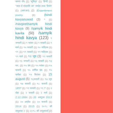
कान्ता रॉय
(1)
'सुमित्र'
(1)
‘हिन्दी
(1)
"काल है संक्रांति का" रामदेव लाल 'विभोर'
(1)
(अश'आर)
(2)
(Enjambment
(hindi
poetry
(1)
kavyanuwad
(3)
*
(1)
/navgeet/samyik hindi
/samyik hindi
kavya
(9)
/samyik
kavita
(50)
hindi kavya
(123)
१
जनवरी
(1)
१ नवंबर
(1)
१ फरवरी
(1)
१
मार्च
(1)
१० फरवरी
(1)
१० मात्रिक
(1)
११
(1)
११ फरवरी
(1)
११ मात्रिक
(1)
१२ जून
(3)
११ मार्च
(1)
१२ फरवरी
(1)
१३ जनवरी
(1)
१३ फरवरी
(1)
१४
फर.
(1)
१५ छंद
(1)
१५ नवंबर
(1)
१५
फरवरी
(1)
१५ वार्णिक छंद
(1)
१५
15
समीक्षा
(1)
१५ सितंबर
(1)
august
(5)
१६फरवरी
(1)
१७ जून
(1)
१७ फरवरी
(1)
१८ फरवरी
(1)
1857
(1)
१९ फरवरी
(1)
१९.7
(1)
२
दोहा
(1)
२ फरवरी
(1)
२ मार्च
(1)
2.12.1984
(1)
20 अक्टूबर 2013
(1)
२० अप्रैल
(1)
२० फरवरी
(1)
2014
(1)
2015
(1)
२०१८ की
लघुकथा २
(1)
२०१८ की लघुकथाएँ
(2)