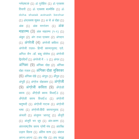
नर्मदाष्टकं
(1)
ॐ पुरोहित
(1)
ॐ प्रकाश
तिवारी
(1)
ॐ प्रकाश बाल्मीकि
(1)
ॐ
doha shatak avinash beohar
(1)
ॐप्रकाश शुक्ल
(1)
अ से अं दोहा
(1)
अंक
अंक
(1)
अंक मनरंजन
(1)
माहात्म्य
(3)
अंक माहात्म्य (१-९)
(1)
अंकुर
(2)
अंग तथा प्रकार
(2)
अंगदान
अंगरेजी
(4)
(1)
अंगरेजी कविता
(1)
अंगरेजी ग़ज़ल- हिन्दी काव्यानुवाद: प्रो.
अनिल जैन -डॉ. बाबु जोसेफ
(1)
अंगरेजी
द्विपदियाँ
(1)
अंगरेजी में - २
(1)
अंगार
(1)
अंगिका
(9)
अंगिका दोहा
(2)
अंगिका
अंगिका दोहा मुक्तिका
दोहा ग़ज़ल
(1)
(6)
अंगिका दोहे
(1)
अंगूठा
(1)
अँगूठा
(1)
अंग्रेजी
अंगूठी
(1)
अंग्रेज दोहाकार
(1)
(9)
अंग्रेजी कविता
(9)
अँग्रेज़ी
काव्य
(1)
अँग्रेज़ी काव्य विधाएँ-3
(1)
अँग्रेज़ी काव्य विधाएँ-4
(1)
अंग्रेजी
चतुष्पदी
(1)
अंग्रेजी नाटक
(1)
अंग्रेजी
भाषा
(1)
अंग्रेजी-हिंदी काव्यानुवाद
(1)
अंजली
(1)
अंजुमन 'आरज़ू'
(1)
अँजुरी
(1)
अंजुरी भर धूप
(1)
अंतःकरण
(1)
अंतरराष्ट्रीय काव्य प्रेमी मंच
(1)
अंतरिक्ष
उड़ान दिवस
(1)
अंतिम सत्य
(1)
अंदाज
अपना-अपना
(1)
अंध मोह
(1)
अंध श्रद्धा