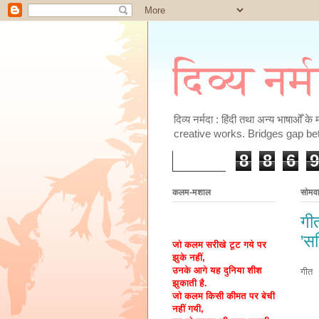
दिव्य नर्
दिव्य नर्मदा : हिंदी तथा अन्य भाषाओँ 
creative works. Bridges gap be
8
8
6
9
कलम-मशाल
सोमव
गी
'स
जो कलम सरीखे टूट गये पर
झुके नहीं,
उनके आगे यह दुनिया शीश
गीत
झुकाती है.
जो कलम किसी कीमत पर बेची
नहीं गयी,