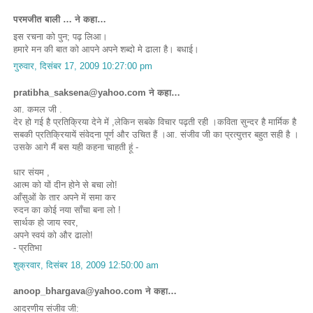
परमजीत बाली … ने कहा…
इस रचना को पुन; पढ़ लिआ।
हमारे मन की बात को आपने अपने शब्दो मे ढाला है। बधाई।
गुरुवार, दिसंबर 17, 2009 10:27:00 pm
pratibha_saksena@yahoo.com ने कहा…
आ. कमल जी .
देर हो गई है प्रतिक्रिया देने में ,लेकिन सबके विचार पढ़ती रही ।कविता सुन्दर है मार्मिक है
सबकी प्रतिक्रियायें संवेदना पूर्ण और उचित हैं ।आ. संजीव जी का प्रत्युत्तर बहुत सही है ।
उसके आगे मैं बस यही कहना चाहती हूं -
धार संयम ,
आत्म को यों दीन होने से बचा लो!
आँसुओं के तार अपने में समा कर
रुदन का कोई नया साँचा बना लो !
सार्थक हो जाय स्वर,
अपने स्वयं को और ढालो!
- प्रतिभा
शुक्रवार, दिसंबर 18, 2009 12:50:00 am
anoop_bhargava@yahoo.com ने कहा…
आदरणीय संजीव जी: