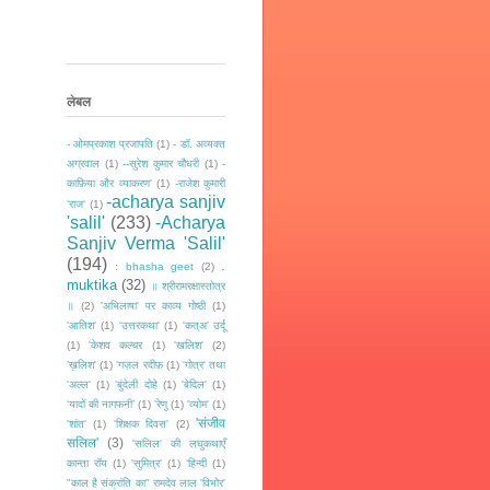
लेबल
- ओमप्रकाश प्रजापति
(1)
- डॉ. अव्यक्त
अग्रवाल
(1)
--सुरेश कुमार चौधरी
(1)
-
काफ़िया और व्याकरण'
(1)
-राजेश कुमारी
-acharya sanjiv
‘राज‘
(1)
'salil'
(233)
-Acharya
Sanjiv Verma 'Salil'
(194)
.
: bhasha geet
(2)
muktika
(32)
॥ श्रीरामरक्षास्तोत्र
॥
(2)
'अभिलाषा' पर काव्य गोष्ठी
(1)
'आतिश'
(1)
'उत्तरकथा'
(1)
'कत्अ' उर्दू
(1)
'केशव कल्चर
(1)
'खलिश'
(2)
’ख़लिश'
(1)
'गज़ल रदीफ़
(1)
'गोत्र' तथा
'अल्ल'
(1)
'बुंदेली दोहे
(1)
'बेदिल'
(1)
‘यादों की नागफनी’
(1)
'रेणु
(1)
'व्योम'
(1)
'संजीव
'शांत'
(1)
'शिक्षक दिवस'
(2)
सलिल'
(3)
'सलिल' की लघुकथाएँ
कान्ता रॉय
(1)
'सुमित्र'
(1)
‘हिन्दी
(1)
"काल है संक्रांति का" रामदेव लाल 'विभोर'