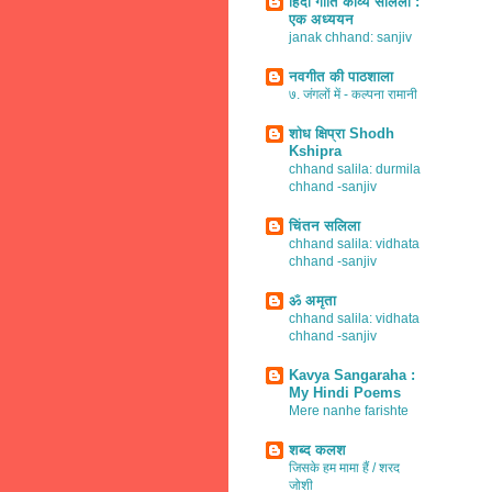
हिंदी गीति काव्य सलिला :
एक अध्ययन
janak chhand: sanjiv
नवगीत की पाठशाला
७. जंगलों में - कल्पना रामानी
शोध क्षिप्रा Shodh
Kshipra
chhand salila: durmila
chhand -sanjiv
चिंतन सलिला
chhand salila: vidhata
chhand -sanjiv
ॐ अमृता
chhand salila: vidhata
chhand -sanjiv
Kavya Sangaraha :
My Hindi Poems
Mere nanhe farishte
शब्द कलश
जिसके हम मामा हैं / शरद
जोशी