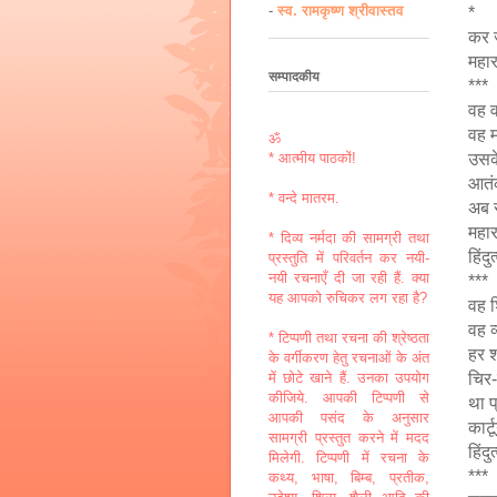
-
स्व. रामकृष्ण श्रीवास्तव
*
कर 
महार
सम्पादकीय
***
वह व
वह म
ॐ
उसक
* आत्मीय पाठकों!
आतं
* वन्दे मातरम.
अब स
महार
* दिव्य नर्मदा की सामग्री तथा
हिंदु
प्रस्तुति में परिवर्तन कर नयी-
नयी रचनाएँ दी जा रही हैं. क्या
***
यह आपको रुचिकर लग रहा है?
वह 
वह व
* टिप्पणी तथा रचना की श्रेष्ठता
हर श
के वर्गीकरण हेतु रचनाओं के अंत
चिर-
में छोटे खाने हैं. उनका उपयोग
कीजिये. आपकी टिप्पणी से
था प
आपकी पसंद के अनुसार
कार्
सामग्री प्रस्तुत करने में मदद
हिंदु
मिलेगी. टिप्पणी में रचना के
***
कथ्य, भाषा, बिम्ब, प्रतीक,