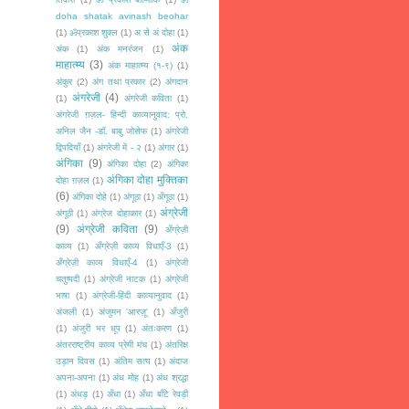
doha shatak avinash beohar
(1)
ॐप्रकाश शुक्ल
(1)
अ से अं दोहा
(1)
अंक
अंक
(1)
अंक मनरंजन
(1)
माहात्म्य
(3)
अंक माहात्म्य (१-९)
(1)
अंकुर
(2)
अंग तथा प्रकार
(2)
अंगदान
अंगरेजी
(4)
(1)
अंगरेजी कविता
(1)
अंगरेजी ग़ज़ल- हिन्दी काव्यानुवाद: प्रो.
अनिल जैन -डॉ. बाबु जोसेफ
(1)
अंगरेजी
द्विपदियाँ
(1)
अंगरेजी में - २
(1)
अंगार
(1)
अंगिका
(9)
अंगिका दोहा
(2)
अंगिका
अंगिका दोहा मुक्तिका
दोहा ग़ज़ल
(1)
(6)
अंगिका दोहे
(1)
अंगूठा
(1)
अँगूठा
(1)
अंग्रेजी
अंगूठी
(1)
अंग्रेज दोहाकार
(1)
(9)
अंग्रेजी कविता
(9)
अँग्रेज़ी
काव्य
(1)
अँग्रेज़ी काव्य विधाएँ-3
(1)
अँग्रेज़ी काव्य विधाएँ-4
(1)
अंग्रेजी
चतुष्पदी
(1)
अंग्रेजी नाटक
(1)
अंग्रेजी
भाषा
(1)
अंग्रेजी-हिंदी काव्यानुवाद
(1)
अंजली
(1)
अंजुमन 'आरज़ू'
(1)
अँजुरी
(1)
अंजुरी भर धूप
(1)
अंतःकरण
(1)
अंतरराष्ट्रीय काव्य प्रेमी मंच
(1)
अंतरिक्ष
उड़ान दिवस
(1)
अंतिम सत्य
(1)
अंदाज
अपना-अपना
(1)
अंध मोह
(1)
अंध श्रद्धा
(1)
अंधड़
(1)
अँधा
(1)
अँधा बाँटे रेवड़ी