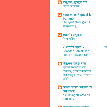
गोलू गाए, बुलबुल नाचे
मिट्टी की गुडिया
ग़ज़ल के बहाने-gazal k
bahane
जैसा तुमको दीखता हूँ क्या मैं
सचमुच वैसा हूँ
कहानी / लघुकथा
पेंशन तारीख
नई
-: भारतीय भुजंग :-
Sifat dan Tabiat ular
kobra ( Pawang Ular )
सिद्धसंत देवरहा बाबा
श्री योगिराज देवरा बाबा
शिवालय, ए सेक्टर कम्युनिटी
हाल शाहपुरा भोपाल : संचालन
समिति
आचार्य संजीव 'सलिल' की
लघु कथाएँ
alekh: laghukatha ek
parichay