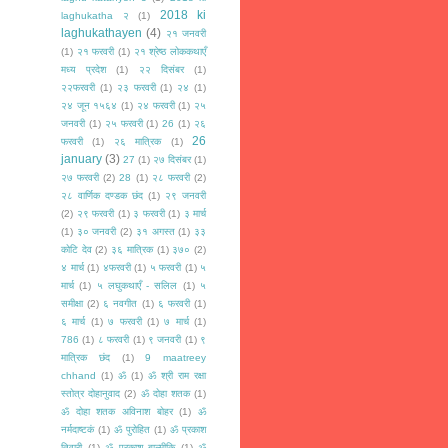
2018 ki
laghukatha २
(1)
laghukathayen
(4)
२१ जनवरी
(1)
२१ फरवरी
(1)
२१ श्रेष्ठ लोककथाएँ
मध्य प्रदेश
(1)
२२ दिसंबर
(1)
२२फरवरी
(1)
२३ फरवरी
(1)
२४
(1)
२४ जून १५६४
(1)
२४ फरवरी
(1)
२५
जनवरी
(1)
२५ फरवरी
(1)
26
(1)
२६
26
फरवरी
(1)
२६ मात्रिक
(1)
january
(3)
27
(1)
२७ दिसंबर
(1)
२७ फरवरी
(2)
28
(1)
२८ फरवरी
(2)
२८ वार्णिक दण्डक छंद
(1)
२९ जनवरी
(2)
२९ फरवरी
(1)
३ फरवरी
(1)
३ मार्च
(1)
३० जनवरी
(2)
३१ अगस्त
(1)
३३
कोटि देव
(2)
३६ मात्रिक
(1)
३७०
(2)
४ मार्च
(1)
४फरवरी
(1)
५ फरवरी
(1)
५
मार्च
(1)
५ लघुकथाएँ - सलिल
(1)
५
समीक्षा
(2)
६ नवगीत
(1)
६ फरवरी
(1)
६ मार्च
(1)
७ फरवरी
(1)
७ मार्च
(1)
786
(1)
८ फरवरी
(1)
९ जनवरी
(1)
९
मात्रिक छंद
(1)
9 maatreey
chhand
(1)
ॐ
(1)
ॐ श्री राम रक्षा
स्तोत्र दोहानुवाद
(2)
ॐ दोहा शतक
(1)
ॐ दोहा शतक अविनाश बोहर
(1)
ॐ
नर्मदाष्टकं
(1)
ॐ पुरोहित
(1)
ॐ प्रकाश
तिवारी
(1)
ॐ प्रकाश बाल्मीकि
(1)
ॐ