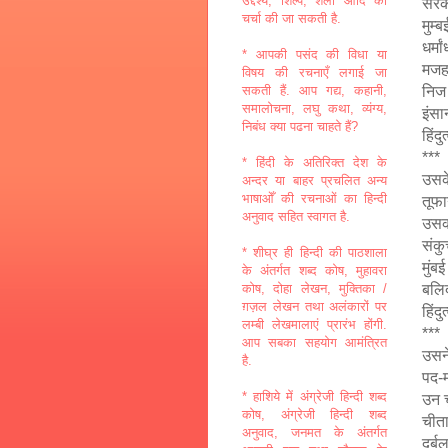
उद्देश्य, शिल्प, शैली आदि की
सरका
चर्चा की जा सकती है.
मुम्
धर्म
* आपकी पसंद की विधा या
मजह
विषय की रचनाएँ लगाई जा
निज 
सकती हैं. आप गद्य, कहानी,
समालोचना, लघु कथा, व्यंग्य,
इंसा
निबंध क्या पढना चाहते हैं?
हिंदु
***
* हिंदी के अतिरिक्त देश के
उसके
अन्दर या बाहर प्रचलित अन्य
भाषाओँ की रचनाओं का हिन्दी
तूफा
अनुवाद सहित स्वागत है.
उसक
संकु
* शीघ्र ही हिन्दी की पाठशाला
मुंबई
के अंतर्गत शब्द कोष, मुहावरा
बलिद
कोष, दोहा लेखन, मुक्तिका /
ग़ज़ल लेखन तथा अलंकारों पर
हिंदु
लम्बी लेखमालाएं प्रारंभ होंगी.
***
आप सबका सहयोग आमंत्रित
उसने
है.
पद-म
* हाशिये में अंग्रेजी हिन्दी शब्द
उन च
कोष, अंग्रेजी हिन्दी शब्द
चीत
अनुवाद, जनमत के अंतर्गत
दुर्