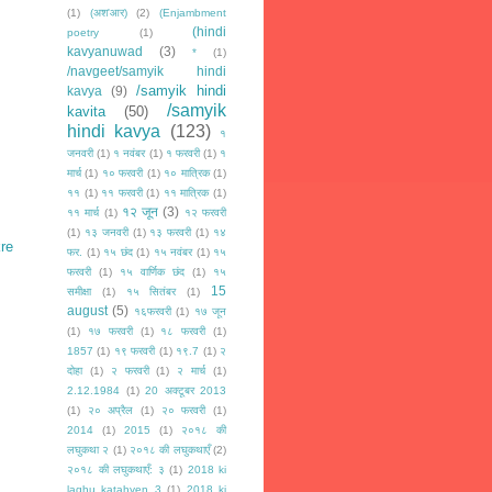
(1)
(अश'आर)
(2)
(Enjambment
(hindi
poetry
(1)
kavyanuwad
(3)
*
(1)
/navgeet/samyik hindi
/samyik hindi
kavya
(9)
/samyik
kavita
(50)
hindi kavya
(123)
१
जनवरी
(1)
१ नवंबर
(1)
१ फरवरी
(1)
१
मार्च
(1)
१० फरवरी
(1)
१० मात्रिक
(1)
११
(1)
११ फरवरी
(1)
११ मात्रिक
(1)
१२ जून
(3)
११ मार्च
(1)
१२ फरवरी
(1)
१३ जनवरी
(1)
१३ फरवरी
(1)
१४
kre
फर.
(1)
१५ छंद
(1)
१५ नवंबर
(1)
१५
फरवरी
(1)
१५ वार्णिक छंद
(1)
१५
15
समीक्षा
(1)
१५ सितंबर
(1)
august
(5)
१६फरवरी
(1)
१७ जून
(1)
१७ फरवरी
(1)
१८ फरवरी
(1)
1857
(1)
१९ फरवरी
(1)
१९.7
(1)
२
दोहा
(1)
२ फरवरी
(1)
२ मार्च
(1)
2.12.1984
(1)
20 अक्टूबर 2013
(1)
२० अप्रैल
(1)
२० फरवरी
(1)
2014
(1)
2015
(1)
२०१८ की
लघुकथा २
(1)
२०१८ की लघुकथाएँ
(2)
२०१८ की लघुकथाएँ: ३
(1)
2018 ki
laghu katahyen 3
(1)
2018 ki