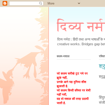
दिव्य नर्
दिव्य नर्मदा : हिंदी तथा अन्य भाषाओँ 
creative works. Bridges gap be
कलम-मशाल
रविवा
श्र
जो कलम सरीखे टूट गये पर
श्रृ
झुके नहीं,
उनके आगे यह दुनिया शीश
झुकाती है.
जो कलम किसी कीमत पर बेची
नहीं गयी,
हिंदु
वह तो मशाल की तरह उठायी
संज
जाती है.