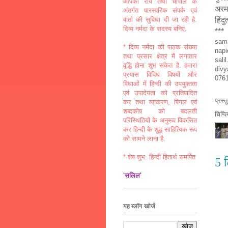
आपकी राय तथा चौपाल के
अरमा
अंतर्गत पारस्परिक संपर्क एवं
हिंदु
वार्ता की सुविधा दी जा रही है.
दिव्य नर्मदा के सदस्य बनिए.
***
sama
* दिव्य नर्मदा की पाठक संख्या
napi
तथा प्रसार क्षेत्र में लगातार
sali
वृद्धि होना शुभ संकेत है. हमारा
divy
प्रयास विविध विषयों और
0761
विधाओं में हिन्दी की उपयुक्तता
एवं उपादेयता को प्रतिपादित
प्रस्
कर तथा व्याकरण, पिंगल एवं
शब्दकोष को बदलती
चिप्प
परिस्थितियों के अनुरूप विकसित
कर हिन्दी के शुद्ध साहित्यिक रूप
को सामने लाना है.
* शेष शुभ. हिन्दी हितार्थ समर्पित
5 ट
'सलिल'
यह ब्लॉग खोजें