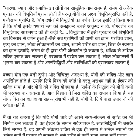
''धारणा, ध्यान और समाधि- इन तीनों का सामूहिक नाम संयम है. संयम से अनेक
प्रकार की विभूतियाँ प्राप्त होती हैं परन्तु योगी का लक्ष्य विभूति-प्राप्ति नहीं है,
परवैराग्य प्राप्ति है. 'योग दर्शन' में विभूतियों का वर्णन केवल इसलिए किया गया
है कि योगी इनके यथार्थ रूप को समझकर उनसे आकृष्ट न हो. योगदर्शन का
विभूतिपाद साधनपाद की ही कड़ी है..... विभूतिपाद में इसी प्रकार की विभूतियों
का विस्तार से वर्णन हुआ है-जैसे सब प्राणियों की वाणी का ज्ञान, परचित्त ज्ञान,
मृत्यु का ज्ञान, लोक-लोकान्तरों का ज्ञान, आपने शरीर का ज्ञान, चित्त के स्वरूप
का ज्ञान इत्यादि. संयम के ही द्वारा योगी अंतर्ध्यान हो सकता है, अधिक से अधिक
शक्ति प्राप्त कर सकता है, परकाया में प्रवेश कर सकता है, लोक-लोकान्तरों में
भ्रमण कर सकता है और अष्टसिद्धियों और नवनिधियों को प्राप्तकर सकता है.
बच्चा! योग एक बड़ी दुर्लभ और विचित्र अवस्था है. योगी की शक्ति और ज्ञान
अपरिमित होते हैं. उसके लिये विश्व की कोई भी वस्तु असंभव नहीं है. ईश्वर की
शक्ति माया है और योगी की शक्ति योगमाया है. 'सर्वम' के सिद्धांत को योगी कभी
भी प्रत्यक्ष कर सकता है. आज विज्ञान ने जिस शक्ति का संपादन किया है, वह
योगशक्ति का शतांश या सहस्त्रांश भी नहीं है. योगी के लिये बाह्य उपादानों की
अपेक्षा नहीं है.
मैं तो यह कहता हूँ कि यदि योगी चाहे तो अपने सत्य-संकल्प से सृष्टि का भी
निर्माण कर सकता है. वह ईश्वर के समान सर्वव्यापक है. अष्टसिद्धियाँ भी उसके
लिये नगण्य हैं. वह अपनी संकल्प-शक्ति से एक ही समय में अनेक स्थानों पर
अनेक रूपों में प्रकट हो सकता है. उसे शरीर से कहीं आना-जाना नहीं पड़ता.