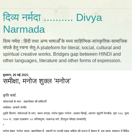
दिव्य नर्मदा .......... Divya
Narmada
दिव्य नर्मदा : हिंदी तथा अन्य भाषाओँ के मध्य साहित्यिक-सांस्कृतिक-सामाजिक
संपर्क हेतु रचना सेतु A plateform for literal, social, cultural and
spiritual creative works. Bridges gap between HINDI and
other languages, literature and other forms of expression.
बुधवार, 26 मई 2021
समीक्षा, मनोज शुक्ल 'मनोज'
कृति चर्चा:
संवेदनाओं के स्वर : कहानीकार की कवितायेँ
चर्चाकार: आचार्य संजीव
[कृति विवरण: संवेदनाओं के स्वर, काव्य संग्रह, मनोज शुक्ल 'मनोज', आकार डिमाई, आवरण बहुरंगी पेपरबैक, पृष्ठ १४४, मूल्य
१५० रु., प्रज्ञा प्रकाशन २४ जग्दिश्पुरम, लखनऊ मार्ग, त्रिपुला चौराहा रायबरेली]
*
मनोज शुक्ल 'मनोज' मूलतः कहानीकार हैं. कहानी पर उनकी पकड़ कविता की तुलना में बेहतर है. इस काव्य संकलन में विविध