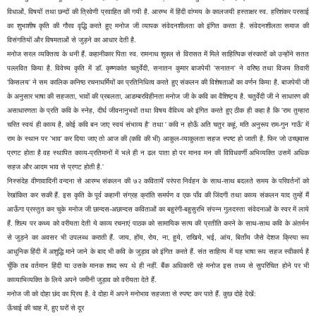
विधाओं, विषयों तथा छन्दों की त्रिवेणी प्रवाहित की गयी है. आरम्भ में हिंदी वांग्मय के कालजयी हस्ताक्षर स्व. हरिशंकर परसाई
का शुभाशीष कृति की गौरव वृद्धि करते हुए मनोज जी व्यापक संवेदनशीलता को इंगित करता है. संवेदनशीलता समाज की
विसंगतियों और विषमताओं से जुड़ने का आधार देती है.
मनोज सरल व्यक्तित्व के धनी हैं. कहानीकार पिता स्व. रामनाथ शुक्ल से विरासत में मिले साहित्यिक संस्कारों को उन्होंने सतत
पल्लवित किया है. विवेच्य कृति में डॉ. कृष्णकांत चतुर्वेदी, सनातन कुमार बाजपेयी 'सनातन' ने वरिष्ठ तथा विजय तिवारी
'किसलय' ने सम कालिक कनिष्ठ रचनाधर्मियों का प्रतिनिधित्व करते हुए संकलन की विशेषताओं का वर्णन किया है. बाजपेयी जी
के अनुसार भाषा की सहजता, भावों की प्रबलता, आडम्बरविहीनता मनोज जी के कवि का वैशिष्ट्य है. चतुर्वेदी जी ने साधारण की
असाधारणता के प्रति कवि के स्नेह, दीर्घ जीवनानुभवों तथा विषय वैविध्य को इंगित करते हुए ठीक ही कहा है कि 'राम तुम्हारा
चरित स्वयं ही काव्य है, कोई कवि बन जाए स्वयं संभाव्य है' तथा ' कवि न होऊँ अति चतुर कहूं, मति अनुरूप राम-गुन गाऊँ' में
राम के स्थान पर 'भाव' कर दिया जाए तो आज की (कवि की भी) आकुल-व्याकुलता सहज स्पष्ट हो जाती है. फिर जो उच्छ्वास
प्रगट होता है वह स्थापित काव्य-प्रतिमानों में भले ही न ढल पाता हो पर मानव मन की विविधवर्णी अभिव्यक्ति उसमें अधिक
सहज और आदम भाव से प्रगट होती है.'
निस्संदेह वीणावादिनी वन्दना से आरम्भ संकलन की ७२ कवितायें परंपरा निर्वहन के साथ-साथ बदलते समय के परिवर्तनों को
रेखांकित कर सकी हैं. इस कृति के पूर्व कहानी संग्रह क्रांति समर्पण व एक पाँव की जिंदगी तथा काव्य संकलन याद तुम्हें मैं
आऊँगा प्रस्तुत कर चुके मनोज जी छान्दस-अछान्दस कविताओं का बहुरंगी-बहुसुरभि संपन्न गुलदस्ता संवेदनाओं के स्वर में लाये
हैं. शिल्प पर कथ्य को वरीयता देती ये काव्य रचनाएं पाठक को सामायिक सत्य की प्रतीति करने के साथ-साथ कवि के अंतर्मन
से जुड़ने का अवसर भी उपलब्ध कराती हैं. जाय, होंय, रोय, ना, हुये, राखिये, भई, आंय, बिताँय जैसे देशज क्रिया रूप
आधुनिक हिंदी में अशुद्धि माने जाने के बाद भी कवि के जुड़ाव को इंगित करते हैं. संत साहित्य में यह भाषा रूप सहज स्वीकार्य है
चूँकि तब वर्तमान हिंदी या उसके मानक शब्द रूप थे ही नहीं. बैंक अधिकारी रहे मनोज इस तथ्य से सुपरिचित होने पर भी
काव्याभिव्यक्ति के लिये अपने जमीनी जुड़ाव को वरीयता देते हैं.
मनोज जी को दोहा छंद का प्रिय है. वे दोहा में अपने मनोभाव सहजता से स्पष्ट कर पाते हैं. कुछ दोहे देखें:
ऊँचाई की चाह में, हुए घरों से दूर