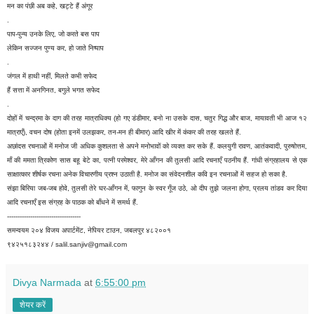
मन का पंछी अब कहे, खट्टे हैं अंगूर
.
पाप-पुन्य उनके लिए, जो करते बस पाप
लेकिन सज्जन पुण्य कर, हो जाते निष्पाप
.
जंगल में हाथी नहीं, मिलते कभी सफेद
हैं सत्ता में अनगिनत, बगुले भगत सफेद
.
दोहों में चन्द्रमा के दाग की तरह मात्राधिक्य (हो गए डंडीमार, बनो ना उसके दास, चतुर गिद्ध और बाज, मायावती भी आज १२
मात्राएँ), वचन दोष (होता इनमें उलझकर, तन-मन ही बीमार) आदि खीर में कंकर की तरह खलते हैं.
अछांदस रचनाओं में मनोज जी अधिक कुशलता से अपने मनोभावों को व्यक्त कर सके हैं. कलयुगी रावण, आतंकवादी, पुरुषोत्तम,
माँ की ममता त्रिकोण सास बहू बेटे का, पत्नी परमेश्वर, मेरे आँगन की तुलसी आदि रचनाएँ पठनीय हैं. गांधी संग्रहालय से एक
साक्षात्कार शीर्षक रचना अनेक विचारणीय प्रश्न उठाती है. मनोज का संवेदनशील कवि इन रचनाओं में सहज हो सका है.
संझा बिरिया जब-जब होवे, तुलसी तेरे घर-आँगन में, फागुन के स्वर गूँज उठे, ओ दीप तुझे जलना होगा, प्रलय तांडव कर दिया
आदि रचनाएँ इस संग्रह के पाठक को बाँधने में समर्थ हैं.
-----------------------------------
समन्वयम २०४ विजय अपार्टमेंट, नेपियर टाउन, जबलपुर ४८२००१
९४२५१८३२४४ / salil.sanjiv@gmail.com
Divya Narmada
at
6:55:00 pm
शेयर करें