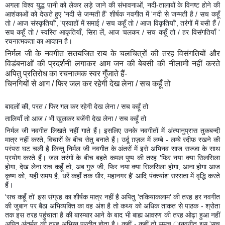
अगला विश्व युद्ध पानी को लेकर लड़े जाने की संभावनाओं, नदी-तालाबों के विनष्ट होने की
आशंकाओं को देखते हुए 'नदी से जन्मती हैं' शीर्षक नवगीत में 'नदी से जन्मती है / सच कहूँ
तो / आज संस्कृतियाँ', 'प्रवाहों में समाई / सच कहूँ तो / आज विकृतियाँ', तरंगों में बसी हैं /
सच कहूँ तो / स्वस्ति आकृतियाँ, सिरा लें, आज चलकर / सच कहूँ तो / हर विसंगतियाँ '
रचनात्मकता का आव्हान है।
निर्मल जी के नवगीत सतयजित राय के चलचित्रों की तरह विसंगतियों और
विडंबनाओं की प्रदर्शनी लगाकर आम जन की बेबसी की नीलामी नहीं करते
अपितु प्रतिरोध का रचनात्मक स्वर गुँजाते हैं-
चिनगियों से आग / फिर जल कर रहेगी देख लेना / सच कहूँ तो
बादलों की, परत / फिर गल कर रहेगी देख लेना / सच कहूँ तो
तालियाँ तो आज / भी खुलकर बजेंगी देख लेना / सच कहूँ तो
निर्मल जी नवगीत लिखते नहीं गाते हैं। इसलिए उनके नवगीतों में अंत्यानुप्रास तुकबन्दी
मात्र नहीं करते, विचारों के बीच सेतु बनाते हैं। उर्दू ग़ज़ल में लम्बे - लम्बे रदीफ़ रखने की
परंपरा घट चली है किन्तु निर्मल जी नवगीत के अंतरों में इसे अभिनव साज सज्जा के साथ
प्रयोग करते हैं। जल तरंगों के बीच बहते कमल पुष्प की तरह 'फिर नया क्या सिलसिला
होगा, देख लेना सच कहूँ तो, अब गुरु जी, फिर नया क्या सिलसिला होगा, आना होगा आज
कृष्ण को, यही समय है, धरें कहाँ तक धीर, महानगर है' आदि पंक्त्यांश सरसता में वृद्धि करते
हैं।
'सच कहूँ तो' इस संग्रह का शीर्षक मात्र नहीं है अपितु 'तकियाकलाम' की तरह हर नवगीत
की जुबान पर बैठा अभिव्यक्ति का वह अंश है तो कथ्य को अधिक ताकत से पाठक - श्रोता
तक इस तरह पहुंचाता है की बारम्बार आने के बाद भी बाह्य आवरण की तरह ओढ़ा हुआ नहीं
अपितु अंतर्मन की तरह अभिन्न प्रतीत होता है। कहीं - कहीं तो समुच ानवगीत इस 'सच