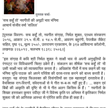
पुस्तक चर्चा-
'सच कहूँ तो' नवगीतों की अनूठी भाव भंगिमा
आचार्य संजीव वर्मा 'सलिल'
*
[पुस्तक विवरण- सच कहूँ तो, नवगीत संग्रह, निर्मल शुक्ल, प्रथम संस्करण
२०१६, आकार २१.५ से.मी. x १४.५ से.मी., आवरण बहुरंगी, पेपरबैक जैकेट
सहित, पृष्ठ ९६, मूल्य २५०/-, उत्तरायण प्रकाशन, के ३९७ आशियाना कॉलोनी,
लखनऊ २२६०१२ , चलभाष ९८३९८ २५०६२]
*
''इस संग्रह में कवि श्री निर्मल शुक्ल ने साक्षी भाव से अपनी अनुभूतियों के
रंगपट्ट पर विविधावर्णी चित्र उकेरे हैं। संकलन का शीर्षक 'सच कहूँ तो' भी
उसी साक्षी भाव को व्याख्यायित करता है। अधिकांश गीतों में सच कहने की यह
भंगिमा सुधि पाठक को अपने परिवेश की दरस-परस करने को बाध्य करती है।
वस्तुतः यह संग्रह फिलवक्त की विसंगतियों का एक महत्वपूर्ण दस्तावेज है।
वैयक्तिक राग-विरागों, संवेदनाओं से ये गीत रू-ब-रू नहीं हुए हैं। ... कहन एवं
बिंबों की आकृति की दृष्टि से भी ये गीत अलग किसिम के हैं। '' नवगीतों के
शिखर हस्ताक्षर कुमार रवींद्र जी ने विवेच्य कृति पर अभिमत में कृतिकार निर्मल
शुक्ला जी को आस्तिक आस्था से प्रेरित कवि ठीक ही कहा है।