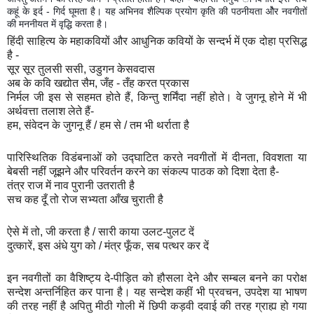
कहूं के इर्द - गिर्द घूमता है। यह अभिनव शैल्पिक प्रयोग कृति की पठनीयता औेर नवगीतों
की मननीयत में वृद्धि करता है।
हिंदी साहित्य के महाकवियों और आधुनिक कवियों के सन्दर्भ में एक दोहा प्रसिद्ध
है -
सूर सूर तुलसी ससी, उडुगन केसवदास
अब के कवि खद्योत सैम, जँह - तँह करत प्रकास
निर्मल जी इस से सहमत होते हैं, किन्तु शर्मिंदा नहीं होते। वे जुगनू होने में भी
अर्थवत्ता तलाश लेते हैं-
हम, संवेदन के जुगनू हैं / हम से / तम भी थर्राता है
पारिस्थितिक विडंबनाओं को उद्घाटित करते नवगीतों में दीनता, विवशता या
बेबसी नहीं जूझने और परिवर्तन करने का संकल्प पाठक को दिशा देता है-
तंत्र राज में नाव पुरानी उतराती है
सच कह दूँ तो रोज सभ्यता आँख चुराती है
ऐसे में तो, जी करता है / सारी काया उलट-पुलट दें
दुत्कारें, इस अंधे युग को / मंत्र फूँक, सब पत्थर कर दें
इन नवगीतों का वैशिष्ट्य दे-पीड़ित को हौसला देने और सम्बल बनने का परोक्ष
सन्देश अन्तर्निहित कर पाना है। यह सन्देश कहीं भी प्रवचन, उपदेश या भाषण
की तरह नहीं है अपितु मीठी गोली में छिपी कड़वी दवाई की तरह ग्राह्य हो गया