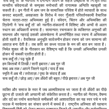
'सच कहूँ तो' के नवगीतों में दैनन्दिन जीवन के सहज उच्छ्वास से नि:सृत तथा
मानवीय संवेदनाओं से सम्पृक्त मनोभावों की रागात्मक अन्विति महसूसी जा
सकती है। इन गीतों में आम जन के सामाजिक परिवेश में होते व्याघातों के साथ
करवट बदलती, असहजता के विरोध में स्वर गुँजाती परिवर्तनकामी वैचारिक
चेतना यात्रा-तत्र अभिव्यक्त हुई है। संवेदन, चिंतन और अभिव्यक्ति की
त्रिवेणी ने 'सच कहूँ तो' को नवगीत-संकलनों में विशिष्ट और अन्यों से अलग
स्थान का अधिकारी बनाया है। सामान्यत: रचनाकार के व्यक्तिगत अनुभवों की
सघनता और गहराई उसकी अंतश्चेतना में अन्तर्निहित तथा रचना में अभिव्यक्त
होती रहती है। वैयक्तिक अनुभूति सार्वजनीन होकर रचना को जन सामान्य की
आवाज़ बना देती है। तब कवि का कथ्य पाठक के मन की बात बन जाता है।
निर्मल शुक्ल जी के गीतकार का वैशिष्ट्य यही है कि उनकी अभिव्यक्ति उनकी
होकर भी सबकी प्रतीत होती है।
सच कहूँ तो / पढ़ चुके हैं
हम किताबों में लिखी / सारी इबारत / अब गुरु जी
शब्द अब तक / आपने जितने पढ़ाये / याद हैं सब
स्मृति में अब भी / तरोताज़ा / पृष्ठ के संवाद हैं अब
सच कहूँ तो / छोड़ आए / हम अँधेरों की बहुत / पीछे इमारत / अब गुरु जी
व्यक्ति और समाज के स्वर में जब आत्मविश्वास भर जाता है तो अँधेरों का पीछे
छूटना ही उजाले की अगवानी को संकेतित करता है। नवगीत को नैराश्य, वैषम्य
और दर्द का पर्याय बतानेवाले समीक्षकों को आशावादिता का यह स्वर पचे न पचे
पाठक में नवचेतना का संचार करने में समर्थ है। राष्ट्रीय अस्मिता की पहचान