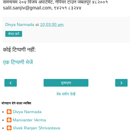
समन्वयम २०४ विजय अपार्टमेंट, नेपियर टाउन जबलपुर ४८२००१
salil.sanjiv@gmail.com, ९४२५१ ८३२४४
Divya Narmada
at
10:03:00 am
शेयर करें
कोई टिप्पणी नहीं:
एक टिप्पणी भेजें
‹
›
मुख्यपृष्ठ
वेब वर्शन देखें
योगदान देने वाला व्यक्ति
Divya Narmada
Manvanter Verma
Vivek Ranjan Shrivastava