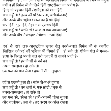
विश्ववाणी हिंदी को लेकर शासन-प्रशासन कितने भी उदासीन और कर्तव्यविमुख
क्यों न हों निर्मल जी के लिये हिंदी राष्ट्रीयता का पर्याय है-
हिन्द की पहचान हिंदी / शब्दिता की शान हिंदी
सच कहूँ तो / कृत्य की परिकल्पना, अभिव्यंजनाएँ
और उनके बीच भूषित / भाल का है गर्व हिंदी
रूप हिंदी, भूप हिंदी / हर नया प्रारूप हिंदी
सच कहूँ तो / धरणि से / आकाश तक अवधारणाएँ
और उनके बीच / संस्कृत / चेतना गन्धर्व हिंदी
'स्व' से 'सर्व' तक आनुभूतिक सृजन सेतु बनते-बनाते निर्मल जी के नवगीत
'व्हिसिल ब्लोअर' की भूमिका भी निभाते हैं। 'हो सके तो' शीर्षक गीत में भ्रूण-
हत्या के विरुद्ध अपनी बात पूरी दमदारी से सामने आती है-
सच कहूँ तो / हर किसी के दर्द को
अपना समझना / हो सके तो
एक पल को मान लेना / हाथ में सीना तुम्हारा
दर्द से छलनी हुआ हो / सांस ले-न-ले दुबारा
सच कहूँ तो / उन क्षणों में, एक छोटी / चूक से
बचना-सम्हलना / हो सके तो
एक पल को, कोख की / हारी-अजन्मी चीख सुनना
और बदनीयत / हवा के / हर कदम पर आँख रखना