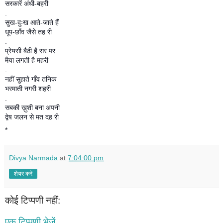
सरकारें अंधी-बहरी
.
सुख-दुःख आते-जाते हैं
धूप-छाँव जैसे तह री
.
प्रेयसी बैठी है सर पर
मैया लगती है महरी
.
नहीं सुहाते गाँव तनिक
भरमाती नगरी शहरी
.
सबकी ख़ुशी बना अपनी
द्वेष जलन से मत दह री
*
Divya Narmada
at
7:04:00 pm
शेयर करें
कोई टिप्पणी नहीं:
एक टिप्पणी भेजें