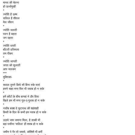
मानव की चेतना
हो ऊर्ध्वमुखी
*
ज्योति है ऊष्म
सलिल है शीतल
मेल जीवन
*
ज्योति जलती
पवन है बहता
जग दहता
*
ज्योति धरती
बाँटती उजियारा
तम पीकर
*
ज्योति जागती
जगत को सुलाती
आप जलकर
***
मुक्तिका-
*
सवाल तुमने किये सौ बिना रुके यारां
हमने चाहा मगर फिर भी जवाब हो न सके
*
हमें काँटों के बीच बागबां ने ठौर दिया
खिले हम भी मगर गुल-ए-गुलाब हो न सके
*
नसीब बख्श दे फुटपाथ की शहंशाही
किसी के दिल के कभी हम नवाब हो न सके
*
उठाये जाम जमाना मिला, है साकी भी
बहा पसीना 'सलिल' ही शराब हो न सके
*
जमीन पे पैर तो जमाये, कोशिशें भी करीं