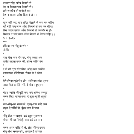
बचकर रहिए आँख मिलाने से
नेह न मिलता भय फैलाने से।
घटे समर्थन तो मानो है हार-
देश न चलता आँख दिखाने से।।
*
खुल नहिं जाए राज आँख मिलाने से सच मत कहिए
खो नहीं जाए लाज आँख मिलाने से बच कर रहिए।
बिन कारण उद्देश्य आँख मिलाने से कमजोर न हों-
फिसल न जाए ताज आँख मिलाने से ढेराज गहिए।।
३.७.२०२४
***
दोहे का रंग नीबू के संग :
संजीव
*
वात-पित्त-कफ दोष का, नीबू करता अंत
शक्ति बढ़ाता बदन की, सेवन करिये कंत
*
ए बी सी त्रय विटामिन, लौह वसा कार्बोज
फॉस्फोरस पोटेशियम, सेवन से दें ओज
*
मैग्निशियम प्रोटीन सँग, सोडियम तांबा प्राप्य
साथ मिले क्लोरीन भी, दे यौवन दुष्प्राप्य
*
नेत्र ज्योति की वृद्धि कर, करे अस्थि मजबूत
कब्ज मिटा, खाया-पचा, दे सुख-ख़ुशी अकूत
*
जल-नीबू-रस नमक लें, सुबह-शाम यदि छान
राहत दे गर्मियों में, फूँक जान में जान
*
नींबू-बीज न खाइये, करे बहुत नुकसान
भोजन में मत निचोड़ें, बाद करें रस-पान
*
कब्ज अपच उल्टियों से, लेता शीघ्र उबार
नीबू-सेंधा नमक सँग, अदरक है उपचार