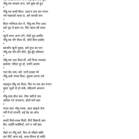
नींबू-रस मलहम लगा, करें कुष्ठ को हूट
*
नींबू-रस हल्दी मिला, उबटन मल कर स्नान
नर्म मखमली त्वचा पा, करे रूपसी मान
*
मिला नारियल-तेल में, नींबू-रस नित आध
मलें धूप में बदन पर, मिटे खाज की व्याध
*
खूनी दस्त अगर लगे, घोलें दूध-अफीम
नींबू-रस सँग मिला पी, सोयें बिना हकीम
*
बवासीर खूनी दुखद, करें दुग्ध का पान
नींबू-रस सँग-सँग पियें, बूँद-बूँद मतिमान
*
नींबू-रस जल मिला-पी, करें नित्य व्यायाम
क्रमश: गठिया दूर हो, पायेंगे आराम
*
गला बैठ जाए- करें, पानी हल्का गर्म
नींबू-अर्क नमक मिला, कुल्ला करना धर्म
*
लहसुन-नींबू रस मिला, सिर पर मल कर स्नान
मुक्त जुओं से हो सकें, महिलायें अम्लान
*
नींबू-एरंड बीज सम, पीस चाटिये रात
अधिक गर्भ संभावना, होती मानें बात
*
प्याज काट नीबू-नमक, डाल खाइये रोज
गर्मी में हो ताजगी, बढ़े देह का ओज
*
काली मिर्च-नमक मिली, पियें शिकंजी आप
मिट जाएँगी घमौरियाँ, लगे न गर्मी शाप
*
चेहरे पर नींबू मलें, फिर धो रखिये शांति
दाग मिटें आभा बढ़े, अम्ल-विमल हो कांति