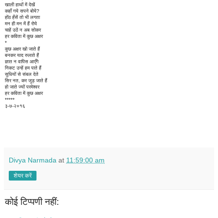
खाली हाथों में देखें
कहाँ गये सपने बोये?
होंठ हँसें तो भी लगता
मन ही मन में हैं रोये
चाहें उठें न अब सोकर
हर कविता में कुछ अक्षर
*
कुछ अक्षर खो जाते हैं
बनकर याद रुलाते हैं
ज्ञात न वापिस आएँगे
निकट उन्हें हम पाते हैं
सुधियों से संबल देते
सिर नत, कर जुड़ जाते हैं
हो जाते ज्यों परमेश्वर
हर कविता में कुछ अक्षर
*****
३-७-२०१६
Divya Narmada
at
11:59:00 am
शेयर करें
कोई टिप्पणी नहीं: