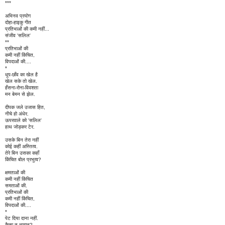
***
अभिनव प्रयोग
दोहा-हाइकु गीत
प्रतिभाओं की कमी नहीं...
संजीव 'सलिल'
**
प्रतिभाओं की
कमी नहीं किंचित,
विपदाओं की....
*
धूप-छाँव का खेल है
खेल सके तो खेल.
हँसना-रोना-विवशता
मन बेमन से झेल.
दीपक जले उजास हित,
नीचे हो अंधेर.
ऊपरवाले को 'सलिल'
हाथ जोड़कर टेर.
उसके बिन तेरा नहीं
कोई कहीं अस्तित्व.
तेरे बिन उसका कहाँ
किंचित बोल प्रभुत्व?
क्षमताओं की
कमी नहीं किंचित
समताओं की.
प्रतिभाओं की
कमी नहीं किंचित,
विपदाओं की....
*
पेट दिया दाना नहीं.
कैसा तू नादान?