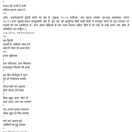
*
पत्थर की नगरी में यारों!
सलिल-ह्रदय रहता है।
***
(टीप: सड़गोड़ासनी बुंदेली बोली का छंद है. मुखड़ा १५-१२ मात्रिक, चार मात्रा पश्चात् गुरु-लघु आवश्यक, अंतरा
१६-१२,तथा मुखड़ा-अंतरा समतुकांती होते हैं. इस छंद को आधुनिक हिंदी खड़ी बोली में प्रस्तुत करने के इस प्रयास पर
पाठकों की राय आमंत्रित है. अन्य देशज बोलिओं के छंद रचना विधान सहित हिंदी में रचे जाएं तो उन्हें अपने 'छंद कोष' में
सम्मिलित कर सकूँगा।)
२.७.२०१८, ७९९९५५९६१८
***
एक द्विपदी:
आदमी है, फ़रिश्ता रश्क करे
काश मैं 'शांत' हो सका होता
***
हास्य मुक्तिका:
*
हाय मल्लिका!, हाय बिपाशा!!
हाउसफुल पिक्चर की आशा
*
तुम बिन बोलीवुड है सूना
तुम हो गरमागरम तमाशा
*
तोला-माशा रूप तुम्हारा
झीने कपड़े रत्ती-माशा
*
फ़िदा खुदा, इंसां, शैतां भी
हाय! हाय!! क्या रूप तराशा?
*
गले लगाने ह्रदय मचलता
आँख खुले तो मिले हताशा
*
मानें हार अप्सरा-हूरें
उर्वशियों को हुई हताशा
*