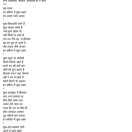
मगर अफ़सोस 'सलिल' आफताब हो न सके
***
एक रचना
हर कविता में कुछ अक्षर
रस बरसा जाते आकर
*
कुछ किलकारी भरते हैं
खूब शरारत करते हैं
नन्हे-मुन्ने होकर भी
नहीं किसी से डरते हैं
पल-पल गिर-उठ, रो-हँसकर
बढ़ कर फुर से उड़ते हैं
गीत-ग़ज़ल जैसे सस्वर
हर कविता में कुछ अक्षर
*
कुछ पहुना से संकोची
सिमटे-सिमटे रहते हैं
करते मन की बातें कम
औरों की सुन-सहते हैं
किससे नयन लड़े, किस्से
कहें न मन में दहते हैं
खोजें मिलने के अवसर
हर कविता में कुछ अक्षर
*
कुछ अवगुंठन में छिपकर
थाप लगा दरवाजे पर
हौले-हौले कदम उठा
कब्जा लेते सारा घर
गज़ब कि उन पर शैदा ही
होता घरवाला अक्सर
धूप-चाँदनी सम भास्वर
हर कविता में कुछ अक्षर
*
कुछ हारे-थककर सोये
अपने में रहते खोये