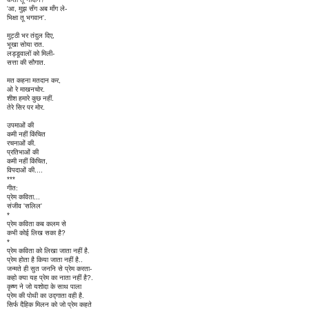
'आ, मुझ सँग अब माँग ले-
भिक्षा तू भगवान'.
मुट्ठी भर तंदुल दिए,
भूखा सोया रात.
लड्डूवालों को मिली-
सत्ता की सौगात.
मत कहना मतदान कर,
ओ रे माखनचोर.
शीश हमारे कुछ नहीं.
तेरे सिर पर मोर.
उपमाओं की
कमी नहीं किंचित
रचनाओं की.
प्रतिभाओं की
कमी नहीं किंचित,
विपदाओं की....
***
गीत:
प्रेम कविता...
संजीव 'सलिल'
*
प्रेम कविता कब कलम से
कभी कोई लिख सका है?
*
प्रेम कविता को लिखा जाता नहीं है.
प्रेम होता है किया जाता नहीं है..
जन्मते ही सुत जननि से प्रेम करता-
कहो क्या यह प्रेम का नाता नहीं है?.
कृष्ण ने जो यशोदा के साथ पाला
प्रेम की पोथी का उद्गाता वही है.
सिर्फ दैहिक मिलन को जो प्रेम कहते