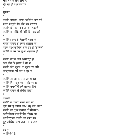
नहा नीर में आग लगा दो
बूँद-बूँद हो मधुर बताशा
***
मुक्तक
*
ज्योति तम हर, जगत ज्योतित कर रही
आत्म-आहुति पंथ हँस कर वर रही
ज्योति बिन है नयन-अनयन एक से
ज्योति मन-मंदिर में निशि-दिन बर रही
*
ज्योति ईश्वर से मिलाती भक्त को
बचाती ठोकर से कदम अशक्त को
प्राण प्रभु से मिल सके तब ही 'सलिल'
ज्योति में मन जब हुआ अनुरक्त हो
*
ज्योति मन में जले अंधा सूर हो
और मीरा के ह्रदय में नूर हो
ज्योति बिन सूरज, न सूरज सा लगे
चन्द्रमा का गर्व पल में चूर हो
*
ज्योति का आभार सब जग मानता
ज्योति बिन खुद को न कोेेई जानता
ज्योति नयनों में बसे तो जग दिखे
ज्योति-दीपक से अँधेरा हारता
*
षट्पदी
ज्योति में आकर पतंगा जल मरे
दोष क्या है ज्योति का?, वह क्यों डरे?
ज्योति को तूफां बुझा दे तो भी क्या?
आखिरी दम तक तिमिर को वह हरे
इसलिए जग ज्योति का वंदन करे
हुए ज्योतित आप जल, मानव खरे
***
हाइकु
ज्योतिर्मयी है