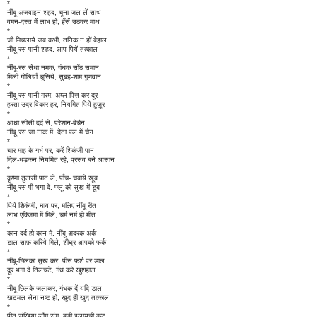
*
नींबू अजवाइन शहद, चूना-जल लें साथ
वमन-दस्त में लाभ हो, हँसें उठकर माथ
*
जी मिचलाये जब कभी, तनिक न हों बेहाल
नीबू रस-पानी-शहद, आप पियें तत्काल
*
नींबू-रस सेंधा नमक, गंधक सोंठ समान
मिली गोलियाँ चूसिये, सुबह-शाम गुणवान
*
नींबू रस-पानी गरम, अम्ल पित्त कर दूर
हरता उदर विकार हर, नियमित पियें हुज़ूर
*
आधा सीसी दर्द से, परेशान-बेचैन
नींबू रस जा नाक में, देता पल में चैन
*
चार माह के गर्भ पर, करें शिकंजी पान
दिल-धड़कन नियमित रहे, प्रसव बने आसान
*
कृष्णा तुलसी पात ले, पाँच- चबायें खूब
नींबू-रस पी भगा दें, फ्लू को सुख में डूब
*
पियें शिकंजी, घाव पर, मलिए नींबू रीत
लाभ एक्जिमा में मिले, चर्म नर्म हो मीत
*
कान दर्द हो कान में, नींबू-अदरक अर्क
डाल साफ़ करिये मिले, शीघ्र आपको फर्क
*
नींबू-छिलका सुख कर, पीस फर्श पर डाल
दूर भगा दें तिलचटे, गंध करे खुशहाल
*
नीबू-छिलके जलाकर, गंधक दें यदि डाल
खटमल सेना नष्ट हो, खुद ही खुद तत्काल
*
पीत संखिया लौंग संग, बड़ी इलायची कूट