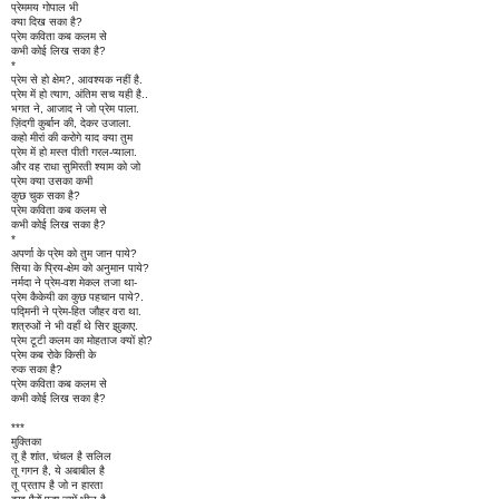
प्रेममय गोपाल भी
क्या दिख सका है?
प्रेम कविता कब कलम से
कभी कोई लिख सका है?
*
प्रेम से हो क्षेम?, आवश्यक नहीं है.
प्रेम में हो त्याग, अंतिम सच यही है..
भगत ने, आजाद ने जो प्रेम पाला.
ज़िंदगी कुर्बान की, देकर उजाला.
कहो मीरां की करोगे याद क्या तुम
प्रेम में हो मस्त पीती गरल-प्याला.
और वह राधा सुमिरती श्याम को जो
प्रेम क्या उसका कभी
कुछ चुक सका है?
प्रेम कविता कब कलम से
कभी कोई लिख सका है?
*
अपर्णा के प्रेम को तुम जान पाये?
सिया के प्रिय-क्षेम को अनुमान पाये?
नर्मदा ने प्रेम-वश मेकल तजा था-
प्रेम कैकेयी का कुछ पहचान पाये?.
पद्मिनी ने प्रेम-हित जौहर वरा था.
शत्रुओं ने भी वहाँ थे सिर झुकाए.
प्रेम टूटी कलम का मोहताज क्यों हो?
प्रेम कब रोके किसी के
रुक सका है?
प्रेम कविता कब कलम से
कभी कोई लिख सका है?
***
मुक्तिका
तू है शांत, चंचल है सलिल
तू गगन है, ये अबाबील है
तू प्रताप है जो न हारता