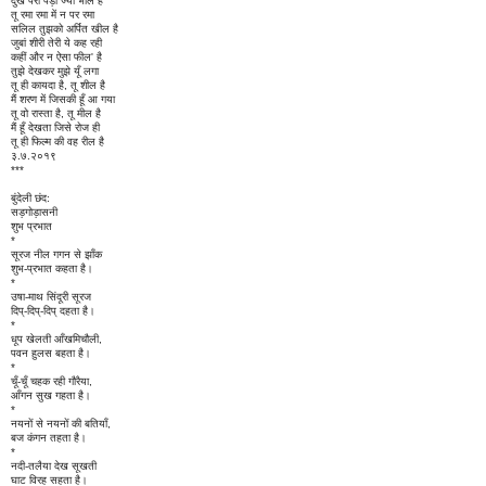
दुख पैरों पड़ा ज्यों भील है
तू रमा रमा में न पर रमा
सलिल तुझको अर्पित खील है
जुबां शीरी तेरी ये कह रही
कहीं और न ऐसा फील' है
तुझे देखकर मुझे यूँ लगा
तू ही कायदा है, तू शील है
मैं शरण में जिसकी हूँ आ गया
तू वो रास्ता है, तू मील है
मैं हूँ देखता जिसे रोज ही
तू ही फिल्म की वह रील है
३.७.२०१९
***
बुंदेली छंद:
सड़गोड़ासनी
शुभ प्रभात
*
सूरज नील गगन से झाँक
शुभ-प्रभात कहता है।
*
उषा-माथ सिंदूरी सूरज
दिप्-दिप्-दिप् दहता है।
*
धूप खेलती आँखमिचौली,
पवन हुलस बहता है।
*
चूँ-चूँ चहक रही गौरैया,
आँगन सुख गहता है।
*
नयनों से नयनों की बतियाँ,
बज कंगन तहता है।
*
नदी-तलैया देख सूखती
घाट विरह सहता है।