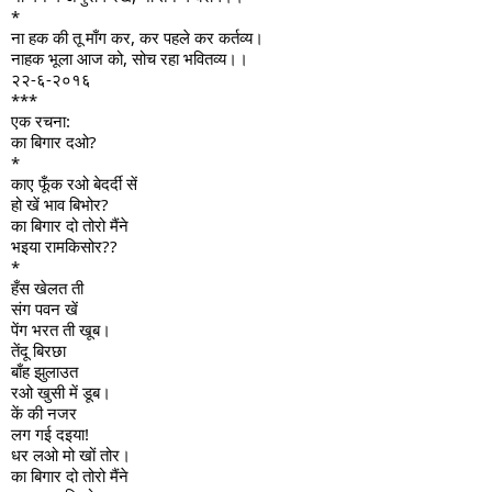
*
ना हक की तू माँग कर, कर पहले कर कर्तव्य।
नाहक भूला आज को, सोच रहा भवितव्य।।
२२-६-२०१६
***
एक रचना:
का बिगार दओ?
*
काए फूँक रओ बेदर्दी सें
हो खें भाव बिभोर?
का बिगार दो तोरो मैंने
भइया रामकिसोर??
*
हँस खेलत ती
संग पवन खें
पेंग भरत ती खूब।
तेंदू बिरछा
बाँह झुलाउत
रओ खुसी में डूब।
कें की नजर
लग गई दइया!
धर लओ मो खों तोर।
का बिगार दो तोरो मैंने