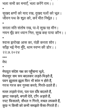
भला सभी का मनाएँ, भला करेंगे राम।।
•
सुखद क्षणों को याद रख, दुखद पलों को भूल।
जीवन पथ के शूल को, करें मीत निर्मूल।।
•
सरला मति संतोष रख, पा-दे सुख रह मौन।
नयन मूँद कर ध्यान नित, सुख कह पाया कौन।।
•
श्वास झरोखा आस का, पंछी करता शोर।
साँझ भई नैना मुँदे, थाम स्वप्न की डोर।।
२२.७.२०२४
•••
मेघ
•
मेघदूत संदेश यक्ष का पहुँचाना भूले,
मेघासुर सम रूप बदलकर लड़ते-भिड़ते हैं,
पवन
झुलाता झूला फिर भी शांत न होते हैं,
गरज गरज कर गुस्सा करते, गिरते-उठते हैं।
मल्ल लड़ाते पंजा, पल पल दांँव बदलते हैं,
झपट पकड़ते, बगली देते, टाँग अड़ाते हैं,
रपट फिसलते, सँभल न गिरते, मचल लपकते हैं,
कुछ न किसी को कभी समझते फँसा-गिराते हैं।