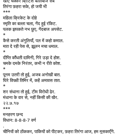
खाए चक्कर ब्रिटिश बल्लेबाज सब
तिरंगा फ़हरा सके, हो जयी भी
***
महिला क्रिकेट के दोहे
स्मृति का बल्ला चला, गेंद हुई रॉकेट.
पलक झपकते नभ छुए, गेंदबाज अपसेट.
*
कैसे करती अंगुलियाँ, पल में कहो कमाल.
मात दे रही पेस से, झूलन मचा धमाल.
*
दीप्ति कौंधती दामिनी, गिरे उड़ा दे होश.
चमके दमके निरंतर, कभी न रीते कोश.
*
पूनम उतरी तो हुई, अजब अनोखी बात.
घिरे विपक्षी तिमिर में, कहें अमावस तात.
*
शर संधाना तो हुई, टीम विरोधी ढेर.
मंधाना के वार से, नहीं किसी की खैर.
२२.७.१७
***
मनहरण छन्द
विधान: 8-8-8-7 वर्ण
.
चीनियों को ठोंककर, पाकियों को पीटकर, फ़हरा तिरंगा आज, हम मुसकाएँगे.