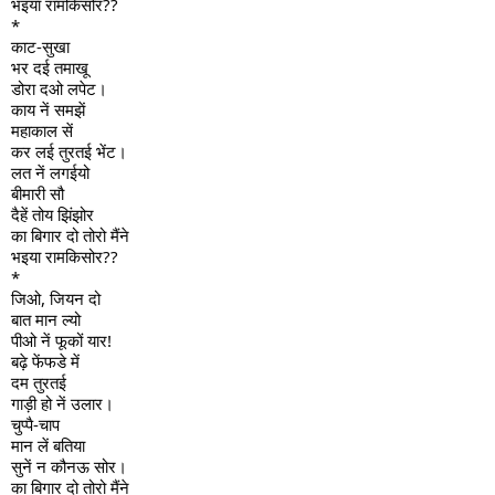
भइया रामकिसोर??
*
काट-सुखा
भर दई तमाखू
डोरा दओ लपेट।
काय नें समझें
महाकाल सें
कर लई तुरतई भेंट।
लत नें लगईयो
बीमारी सौ
दैहें तोय झिंझोर
का बिगार दो तोरो मैंने
भइया रामकिसोर??
*
जिओ, जियन दो
बात मान ल्यो
पीओ नें फूकों यार!
बढ़े फेंफडे में
दम तुरतई
गाड़ी हो नें उलार।
चुप्पै-चाप
मान लें बतिया
सुनें न कौनऊ सोर।
का बिगार दो तोरो मैंने