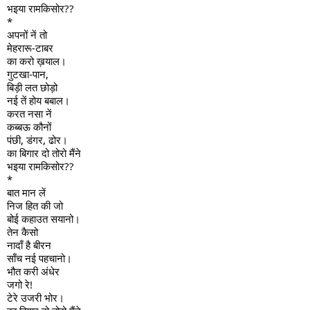
भइया रामकिसोर??
*
अपनों नें तो
मेहरारू-टाबर
का करो ख़याल।
गुटखा-पान,
बिड़ी लत छोड़ो
नई तें होय बबाल।
करत नसा नें
कब्बऊ कौनों
पंछी, डंगर, ढोर।
का बिगार दो तोरो मैंने
भइया रामकिसोर??
*
बात मान लें
निज हित की जो
बोई कहाउत सयानो।
तेन कैसो
नादाँ है बीरन
साँच नई पहचानो।
भौत करी अंधेर
जगो रे!
टेरे उजरी भोर।