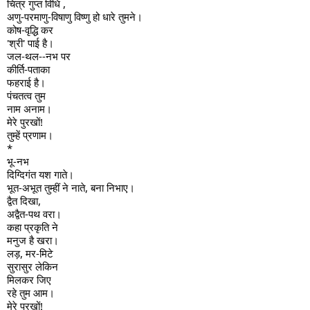
चित्र गुप्त विधि ,
अणु-परमाणु-विषाणु विष्णु हो धारे तुमने।
कोष-वृद्धि कर
'श्री' पाई है।
जल-थल--नभ पर
कीर्ति-पताका
फहराई है।
पंचतत्व तुम
नाम अनाम।
मेरे पुरखों!
तुम्हें प्रणाम।
*
भू-नभ
दिग्दिगंत यश गाते।
भूत-अभूत तुम्हीं ने नाते, बना निभाए।
द्वैत दिखा,
अद्वैत-पथ वरा।
कहा प्रकृति ने
मनुज है खरा।
लड़, मर-मिटे
सुरासुर लेकिन
मिलकर जिए
रहे तुम आम।
मेरे पुरखों!