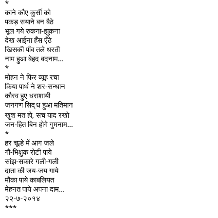
*
काने कौए कुर्सी को
पकड़ सयाने बन बैठे
भूल गये रुकना-झुकना
देख आईना हँस एँठे
खिसकी पाँव तले धरती
नाम हुआ बेहद बदनाम...
*
मोहन ने फिर व्यूह रचा
किया पार्थ ने शर-सन्धान
कौरव हुए धराशायी
जनगण सिद्
ध हुआ मतिमान
खुश मत हो, सच याद रखो
जन-हित बिन होगे गुमनाम...
*
हर चूल्हे में आग जले
गौ-भिक्षुक रोटी पाये
सांझ-सकारे गली-गली
दाता की जय-जय गाये
मौका पाये काबलियत
मेहनत पाये अपना दाम...
२२-७-२०१४
***