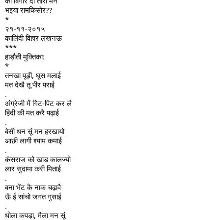
का बिगार दो तोरो मैंने
भइया रामकिसोर??
*
२१-११-२०१५
कालिंदी विहार लखनऊ
***
हाड़ौती मुक्तिका:
*
तनखा पूड़ी, घूस मलाई
मत देखै तू पीर पराई
.
अंग्रेजी में गिट-पिट कर लै
हिंदी की मत करै पढ़ाई
.
बेसी धन सूं मन हरखायो
आछी लागी श्याम कमाई
.
कंसराज को खाड कालज्यो
लार सुदामा करी मिताई
.
बना भेंट कै नाक चढ़ावै
ऊँ ई सांचो जगत गुसाई
.
धोला कपड़ा, मैला मन सूं