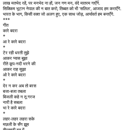
लाख मतभेद रहें, पर मनभेद ना हों,
जन
गण मन, वंदे मातरम गाएँगे.
सिक्किम भूटान नेपाल की न बात करो,
तिब्बत को भी 'सलिल', आजाद हम कराएँगे.
भारत के भाग, किसी वक्त जो अलग हुए,
एक साथ जोड़, आर्यावर्त हम बनाएँगे.
***
गीत
कारे बदरा
*
आ रे कारे बदरा
*
टेर रही धरती तुझे
आकर प्यास बुझा
रीते कूप-नदी भरने की
आकर राह सुझा
ओ रे कारे बदरा
*
देर न कर अब तो बरस
बजा-बजा तबला
बिजली कहे न तू गरज
नारी है सबला
भा रे कारे बदरा
*
लहर-लहर लहरा सके
मछली के सँग झूम
बीरबहूटी दूब में