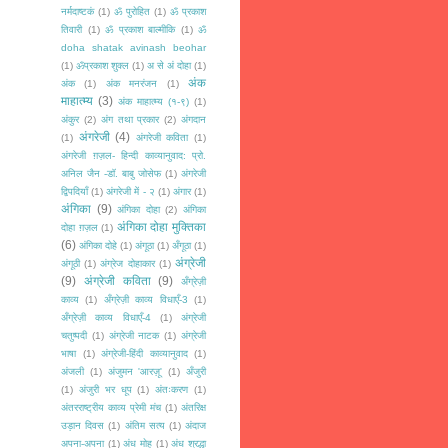
नर्मदाष्टकं
(1)
ॐ पुरोहित
(1)
ॐ प्रकाश
तिवारी
(1)
ॐ प्रकाश बाल्मीकि
(1)
ॐ
doha shatak avinash beohar
(1)
ॐप्रकाश शुक्ल
(1)
अ से अं दोहा
(1)
अंक
अंक
(1)
अंक मनरंजन
(1)
माहात्म्य
(3)
अंक माहात्म्य (१-९)
(1)
अंकुर
(2)
अंग तथा प्रकार
(2)
अंगदान
अंगरेजी
(4)
(1)
अंगरेजी कविता
(1)
अंगरेजी ग़ज़ल- हिन्दी काव्यानुवाद: प्रो.
अनिल जैन -डॉ. बाबु जोसेफ
(1)
अंगरेजी
द्विपदियाँ
(1)
अंगरेजी में - २
(1)
अंगार
(1)
अंगिका
(9)
अंगिका दोहा
(2)
अंगिका
अंगिका दोहा मुक्तिका
दोहा ग़ज़ल
(1)
(6)
अंगिका दोहे
(1)
अंगूठा
(1)
अँगूठा
(1)
अंग्रेजी
अंगूठी
(1)
अंग्रेज दोहाकार
(1)
(9)
अंग्रेजी कविता
(9)
अँग्रेज़ी
काव्य
(1)
अँग्रेज़ी काव्य विधाएँ-3
(1)
अँग्रेज़ी काव्य विधाएँ-4
(1)
अंग्रेजी
चतुष्पदी
(1)
अंग्रेजी नाटक
(1)
अंग्रेजी
भाषा
(1)
अंग्रेजी-हिंदी काव्यानुवाद
(1)
अंजली
(1)
अंजुमन 'आरज़ू'
(1)
अँजुरी
(1)
अंजुरी भर धूप
(1)
अंतःकरण
(1)
अंतरराष्ट्रीय काव्य प्रेमी मंच
(1)
अंतरिक्ष
उड़ान दिवस
(1)
अंतिम सत्य
(1)
अंदाज
अपना-अपना
(1)
अंध मोह
(1)
अंध श्रद्धा