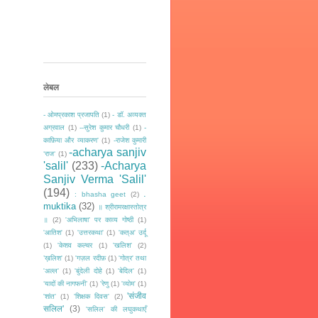
लेबल
- ओमप्रकाश प्रजापति
(1)
- डॉ. अव्यक्त
अग्रवाल
(1)
--सुरेश कुमार चौधरी
(1)
-
काफ़िया और व्याकरण'
(1)
-राजेश कुमारी
-acharya sanjiv
‘राज‘
(1)
'salil'
(233)
-Acharya
Sanjiv Verma 'Salil'
(194)
.
: bhasha geet
(2)
muktika
(32)
॥ श्रीरामरक्षास्तोत्र
॥
(2)
'अभिलाषा' पर काव्य गोष्ठी
(1)
'आतिश'
(1)
'उत्तरकथा'
(1)
'कत्अ' उर्दू
(1)
'केशव कल्चर
(1)
'खलिश'
(2)
’ख़लिश'
(1)
'गज़ल रदीफ़
(1)
'गोत्र' तथा
'अल्ल'
(1)
'बुंदेली दोहे
(1)
'बेदिल'
(1)
‘यादों की नागफनी’
(1)
'रेणु
(1)
'व्योम'
(1)
'संजीव
'शांत'
(1)
'शिक्षक दिवस'
(2)
सलिल'
(3)
'सलिल' की लघुकथाएँ