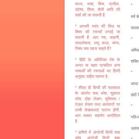
कथ्य, भाषा, बिम्ब, प्रतीक,
*
उद्देश्य, शिल्प, शैली आदि की
चर्चा की जा सकती है.
मर्म 
* आपकी पसंद की विधा या
पाठक-
विषय की रचनाएँ लगाई जा
सकती हैं. आप गद्य, कहानी,
*
समालोचना, लघु कथा, व्यंग्य,
निबंध क्या पढना चाहते हैं?
अमिधा
* हिंदी के अतिरिक्त देश के
शक्ति
अन्दर या बाहर प्रचलित अन्य
भाषाओँ की रचनाओं का हिन्दी
*
अनुवाद सहित स्वागत है.
आधा स
* शीघ्र ही हिन्दी की पाठशाला
के अंतर्गत शब्द कोष, मुहावरा
छंदों
कोष, दोहा लेखन, मुक्तिका /
ग़ज़ल लेखन तथा अलंकारों पर
*
लम्बी लेखमालाएं प्रारंभ होंगी.
आप सबका सहयोग आमंत्रित
गति-य
है.
अलंका
* हाशिये में अंग्रेजी हिन्दी शब्द
कोष, अंग्रेजी हिन्दी शब्द