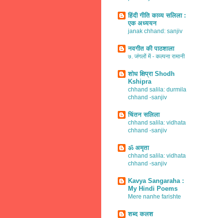
हिंदी गीति काव्य सलिला :
एक अध्ययन
janak chhand: sanjiv
नवगीत की पाठशाला
७. जंगलों में - कल्पना रामानी
शोध क्षिप्रा Shodh
Kshipra
chhand salila: durmila
chhand -sanjiv
चिंतन सलिला
chhand salila: vidhata
chhand -sanjiv
ॐ अमृता
chhand salila: vidhata
chhand -sanjiv
Kavya Sangaraha :
My Hindi Poems
Mere nanhe farishte
शब्द कलश