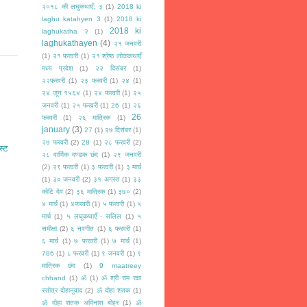
२०१८ की लघुकथाएँ: ३
(1)
2018 ki
laghu katahyen 3
(1)
2018 ki
2018 ki
laghukatha २
(1)
laghukathayen
(4)
२१ जनवरी
(1)
२१ फरवरी
(1)
२१ श्रेष्ठ लोककथाएँ
मध्य प्रदेश
(1)
२२ दिसंबर
(1)
२२फरवरी
(1)
२३ फरवरी
(1)
२४
(1)
२४ जून १५६४
(1)
२४ फरवरी
(1)
२५
जनवरी
(1)
२५ फरवरी
(1)
26
(1)
२६
26
फरवरी
(1)
२६ मात्रिक
(1)
january
(3)
27
(1)
२७ दिसंबर
(1)
२७ फरवरी
(2)
28
(1)
२८ फरवरी
(2)
स्ट
२८ वार्णिक दण्डक छंद
(1)
२९ जनवरी
(2)
२९ फरवरी
(1)
३ फरवरी
(1)
३ मार्च
(1)
३० जनवरी
(2)
३१ अगस्त
(1)
३३
कोटि देव
(2)
३६ मात्रिक
(1)
३७०
(2)
४ मार्च
(1)
४फरवरी
(1)
५ फरवरी
(1)
५
मार्च
(1)
५ लघुकथाएँ - सलिल
(1)
५
समीक्षा
(2)
६ नवगीत
(1)
६ फरवरी
(1)
६ मार्च
(1)
७ फरवरी
(1)
७ मार्च
(1)
786
(1)
८ फरवरी
(1)
९ जनवरी
(1)
९
मात्रिक छंद
(1)
9 maatreey
chhand
(1)
ॐ
(1)
ॐ श्री राम रक्षा
स्तोत्र दोहानुवाद
(2)
ॐ दोहा शतक
(1)
ॐ दोहा शतक अविनाश बोहर
(1)
ॐ