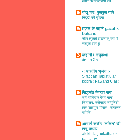
ख्वाव तेरे किरचियाँ बन ...
गोलू गाए, बुलबुल नाचे
मिट्टी की गुडिया
ग़ज़ल के बहाने-gazal k
bahane
जैसा तुमको दीखता हूँ क्या मैं
सचमुच वैसा हूँ
कहानी / लघुकथा
पेंशन तारीख
-: भारतीय भुजंग :-
Sifat dan Tabiat ular
kobra ( Pawang Ular )
सिद्धसंत देवरहा बाबा
श्री योगिराज देवरा बाबा
शिवालय, ए सेक्टर कम्युनिटी
हाल शाहपुरा भोपाल : संचालन
समिति
आचार्य संजीव 'सलिल' की
लघु कथाएँ
alekh: laghukatha ek
parichay