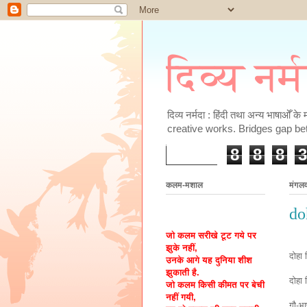
दिव्य नर्
दिव्य नर्मदा : हिंदी तथा अन्य भाषाओँ 
creative works. Bridges gap be
8
8
8
3
कलम-मशाल
मंगल
do
जो कलम सरीखे टूट गये पर
झुके नहीं,
दोहा द
उनके आगे यह दुनिया शीश
झुकाती है.
दोहा 
जो कलम किसी कीमत पर बेची
नहीं गयी,
गौ-भा