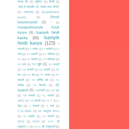
कान्ता रॉय
(1)
'सुमित्र'
(1)
‘हिन्दी
(1)
"काल है संक्रांति का" रामदेव लाल 'विभोर'
(1)
(अश'आर)
(2)
(Enjambment
(hindi
poetry
(1)
kavyanuwad
(3)
*
(1)
/navgeet/samyik hindi
/samyik hindi
kavya
(9)
/samyik
kavita
(50)
hindi kavya
(123)
१
जनवरी
(1)
१ नवंबर
(1)
१ फरवरी
(1)
१
मार्च
(1)
१० फरवरी
(1)
१० मात्रिक
(1)
११
(1)
११ फरवरी
(1)
११ मात्रिक
(1)
१२ जून
(3)
११ मार्च
(1)
१२ फरवरी
(1)
१३ जनवरी
(1)
१३ फरवरी
(1)
१४
फर.
(1)
१५ छंद
(1)
१५ नवंबर
(1)
१५
फरवरी
(1)
१५ वार्णिक छंद
(1)
१५
15
समीक्षा
(1)
१५ सितंबर
(1)
august
(5)
१६फरवरी
(1)
१७ जून
(1)
१७ फरवरी
(1)
१८ फरवरी
(1)
1857
(1)
१९ फरवरी
(1)
१९.7
(1)
२
दोहा
(1)
२ फरवरी
(1)
२ मार्च
(1)
2.12.1984
(1)
20 अक्टूबर 2013
(1)
२० अप्रैल
(1)
२० फरवरी
(1)
2014
(1)
2015
(1)
२०१८ की
लघुकथा २
(1)
२०१८ की लघुकथाएँ
(2)