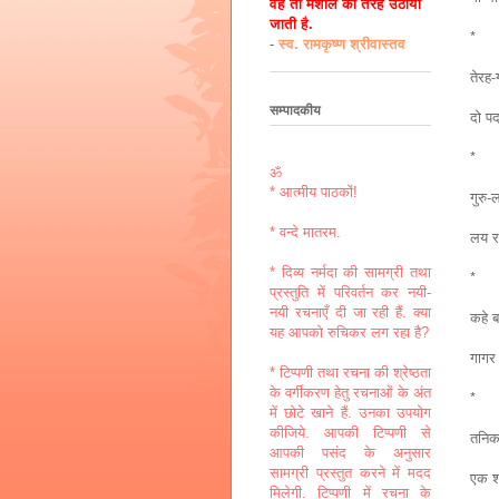
वह तो मशाल की तरह उठायी
जाती है.
*
-
स्व. रामकृष्ण श्रीवास्तव
तेरह-
सम्पादकीय
दो पद
*
ॐ
* आत्मीय पाठकों!
गुरु-
* वन्दे मातरम.
लय र
* दिव्य नर्मदा की सामग्री तथा
*
प्रस्तुति में परिवर्तन कर नयी-
नयी रचनाएँ दी जा रही हैं. क्या
कहे बा
यह आपको रुचिकर लग रहा है?
गागर 
* टिप्पणी तथा रचना की श्रेष्ठता
के वर्गीकरण हेतु रचनाओं के अंत
*
में छोटे खाने हैं. उनका उपयोग
कीजिये. आपकी टिप्पणी से
तनिक 
आपकी पसंद के अनुसार
सामग्री प्रस्तुत करने में मदद
एक शब
मिलेगी. टिप्पणी में रचना के