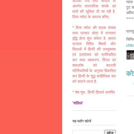
आपकी राय तथा चौपाल के
प्यास
अंतर्गत पारस्परिक संपर्क एवं
टूट क
वार्ता की सुविधा दी जा रही है.
अविर
दिव्य नर्मदा के सदस्य बनिए.
===
* दिव्य नर्मदा की पाठक संख्या
प्रस्
तथा प्रसार क्षेत्र में लगातार
वृद्धि होना शुभ संकेत है. हमारा
चिप्प
प्रयास विविध विषयों और
chit
विधाओं में हिन्दी की उपयुक्तता
एवं उपादेयता को प्रतिपादित
कर तथा व्याकरण, पिंगल एवं
शब्दकोष को बदलती
परिस्थितियों के अनुरूप विकसित
कोई
कर हिन्दी के शुद्ध साहित्यिक रूप
को सामने लाना है.
* शेष शुभ. हिन्दी हितार्थ समर्पित
'सलिल'
यह ब्लॉग खोजें