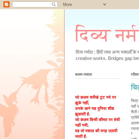
दिव्य नर्
दिव्य नर्मदा : हिंदी तथा अन्य भाषाओँ 
creative works. Bridges gap be
कलम-मशाल
रविवा
चि
जो कलम सरीखे टूट गये पर
चित्र
झुके नहीं,
यहाँ 
उनके आगे यह दुनिया शीश
शैली 
झुकाती है.
प्रवि
जो कलम किसी कीमत पर बेची
आवश्
नहीं गयी,
रचना
वह तो मशाल की तरह उठायी
*
जाती है.