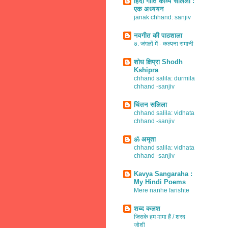
हिंदी गीति काव्य सलिला :
एक अध्ययन
janak chhand: sanjiv
नवगीत की पाठशाला
७. जंगलों में - कल्पना रामानी
शोध क्षिप्रा Shodh
Kshipra
chhand salila: durmila
chhand -sanjiv
चिंतन सलिला
chhand salila: vidhata
chhand -sanjiv
ॐ अमृता
chhand salila: vidhata
chhand -sanjiv
Kavya Sangaraha :
My Hindi Poems
Mere nanhe farishte
शब्द कलश
जिसके हम मामा हैं / शरद
जोशी