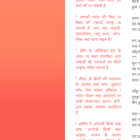
उद्देश्य, शिल्प, शैली आदि की
श्वास
चर्चा की जा सकती है.
हुआ 
* आपकी पसंद की विधा या
प्राण
विषय की रचनाएँ लगाई जा
देह क
सकती हैं. आप गद्य, कहानी,
जग क
समालोचना, लघु कथा, व्यंग्य,
निबंध क्या पढना चाहते हैं?
मन अज
रास म
* हिंदी के अतिरिक्त देश के
चाँद
अन्दर या बाहर प्रचलित अन्य
***
भाषाओँ की रचनाओं का हिन्दी
मूल 
अनुवाद सहित स्वागत है.
यह मध
मन नह
* शीघ्र ही हिन्दी की पाठशाला
स्वप
के अंतर्गत शब्द कोष, मुहावरा
कोष, दोहा लेखन, मुक्तिका /
साँझ र
ग़ज़ल लेखन तथा अलंकारों पर
मुस्कु
लम्बी लेखमालाएं प्रारंभ होंगी.
बिन 
आप सबका सहयोग आमंत्रित
है.
प्यार
बाह न
* हाशिये में अंग्रेजी हिन्दी शब्द
रूप क
कोष, अंग्रेजी हिन्दी शब्द
अनुवाद, जनमत के अंतर्गत
घट छ