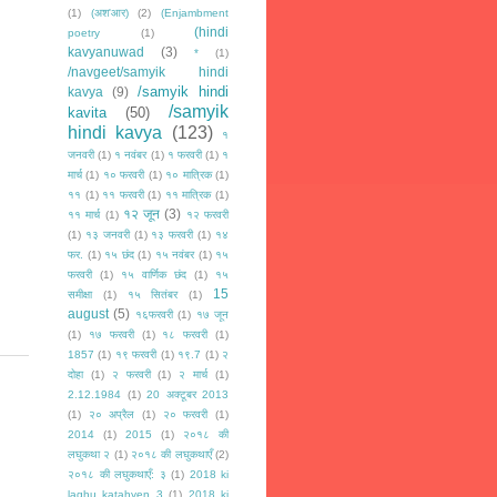
(1)
(अश'आर)
(2)
(Enjambment
(hindi
poetry
(1)
kavyanuwad
(3)
*
(1)
/navgeet/samyik hindi
/samyik hindi
kavya
(9)
/samyik
kavita
(50)
hindi kavya
(123)
१
जनवरी
(1)
१ नवंबर
(1)
१ फरवरी
(1)
१
मार्च
(1)
१० फरवरी
(1)
१० मात्रिक
(1)
११
(1)
११ फरवरी
(1)
११ मात्रिक
(1)
१२ जून
(3)
११ मार्च
(1)
१२ फरवरी
(1)
१३ जनवरी
(1)
१३ फरवरी
(1)
१४
फर.
(1)
१५ छंद
(1)
१५ नवंबर
(1)
१५
फरवरी
(1)
१५ वार्णिक छंद
(1)
१५
15
समीक्षा
(1)
१५ सितंबर
(1)
august
(5)
१६फरवरी
(1)
१७ जून
(1)
१७ फरवरी
(1)
१८ फरवरी
(1)
1857
(1)
१९ फरवरी
(1)
१९.7
(1)
२
दोहा
(1)
२ फरवरी
(1)
२ मार्च
(1)
2.12.1984
(1)
20 अक्टूबर 2013
(1)
२० अप्रैल
(1)
२० फरवरी
(1)
2014
(1)
2015
(1)
२०१८ की
लघुकथा २
(1)
२०१८ की लघुकथाएँ
(2)
२०१८ की लघुकथाएँ: ३
(1)
2018 ki
laghu katahyen 3
(1)
2018 ki