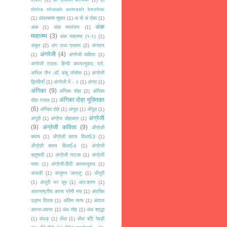
doha shatak avinash beohar
(1)
ॐप्रकाश शुक्ल
(1)
अ से अं दोहा
(1)
अंक
अंक
(1)
अंक मनरंजन
(1)
माहात्म्य
(3)
अंक माहात्म्य (१-९)
(1)
अंकुर
(2)
अंग तथा प्रकार
(2)
अंगदान
अंगरेजी
(4)
(1)
अंगरेजी कविता
(1)
अंगरेजी ग़ज़ल- हिन्दी काव्यानुवाद: प्रो.
अनिल जैन -डॉ. बाबु जोसेफ
(1)
अंगरेजी
द्विपदियाँ
(1)
अंगरेजी में - २
(1)
अंगार
(1)
अंगिका
(9)
अंगिका दोहा
(2)
अंगिका
अंगिका दोहा मुक्तिका
दोहा ग़ज़ल
(1)
(6)
अंगिका दोहे
(1)
अंगूठा
(1)
अँगूठा
(1)
अंग्रेजी
अंगूठी
(1)
अंग्रेज दोहाकार
(1)
(9)
अंग्रेजी कविता
(9)
अँग्रेज़ी
काव्य
(1)
अँग्रेज़ी काव्य विधाएँ-3
(1)
अँग्रेज़ी काव्य विधाएँ-4
(1)
अंग्रेजी
चतुष्पदी
(1)
अंग्रेजी नाटक
(1)
अंग्रेजी
भाषा
(1)
अंग्रेजी-हिंदी काव्यानुवाद
(1)
अंजली
(1)
अंजुमन 'आरज़ू'
(1)
अँजुरी
(1)
अंजुरी भर धूप
(1)
अंतःकरण
(1)
अंतरराष्ट्रीय काव्य प्रेमी मंच
(1)
अंतरिक्ष
उड़ान दिवस
(1)
अंतिम सत्य
(1)
अंदाज
अपना-अपना
(1)
अंध मोह
(1)
अंध श्रद्धा
(1)
अंधड़
(1)
अँधा
(1)
अँधा बाँटे रेवड़ी