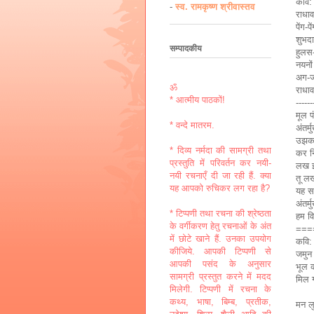
कवि: 
-
स्व. रामकृष्ण श्रीवास्तव
राधाव
पेंग-
शुभद
सम्पादकीय
हुलस-
नयनों
अग-ज
ॐ
राधाव
* आत्मीय पाठकों!
------
मूल पं
* वन्दे मातरम.
अंतर्म
उझक-
* दिव्य नर्मदा की सामग्री तथा
कर नि
प्रस्तुति में परिवर्तन कर नयी-
लख इ
नयी रचनाएँ दी जा रही हैं. क्या
तू लख
यह आपको रुचिकर लग रहा है?
यह सब
अंतर्म
* टिप्पणी तथा रचना की श्रेष्ठता
हम वि
के वर्गीकरण हेतु रचनाओं के अंत
===
में छोटे खाने हैं. उनका उपयोग
कवि: 
कीजिये. आपकी टिप्पणी से
जमुन
आपकी पसंद के अनुसार
भूल 
सामग्री प्रस्तुत करने में मदद
मिल 
मिलेगी. टिप्पणी में रचना के
कथ्य, भाषा, बिम्ब, प्रतीक,
मन लु