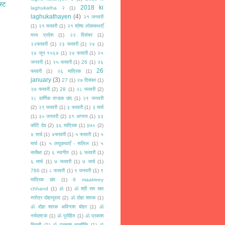
स्ट
2018 ki
laghukatha २
(1)
laghukathayen
(4)
२१ जनवरी
(1)
२१ फरवरी
(1)
२१ श्रेष्ठ लोककथाएँ
मध्य प्रदेश
(1)
२२ दिसंबर
(1)
२२फरवरी
(1)
२३ फरवरी
(1)
२४
(1)
२४ जून १५६४
(1)
२४ फरवरी
(1)
२५
जनवरी
(1)
२५ फरवरी
(1)
26
(1)
२६
26
फरवरी
(1)
२६ मात्रिक
(1)
january
(3)
27
(1)
२७ दिसंबर
(1)
२७ फरवरी
(2)
28
(1)
२८ फरवरी
(2)
२८ वार्णिक दण्डक छंद
(1)
२९ जनवरी
(2)
२९ फरवरी
(1)
३ फरवरी
(1)
३ मार्च
(1)
३० जनवरी
(2)
३१ अगस्त
(1)
३३
कोटि देव
(2)
३६ मात्रिक
(1)
३७०
(2)
४ मार्च
(1)
४फरवरी
(1)
५ फरवरी
(1)
५
मार्च
(1)
५ लघुकथाएँ - सलिल
(1)
५
समीक्षा
(2)
६ नवगीत
(1)
६ फरवरी
(1)
६ मार्च
(1)
७ फरवरी
(1)
७ मार्च
(1)
786
(1)
८ फरवरी
(1)
९ जनवरी
(1)
९
मात्रिक छंद
(1)
9 maatreey
chhand
(1)
ॐ
(1)
ॐ श्री राम रक्षा
स्तोत्र दोहानुवाद
(2)
ॐ दोहा शतक
(1)
ॐ दोहा शतक अविनाश बोहर
(1)
ॐ
नर्मदाष्टकं
(1)
ॐ पुरोहित
(1)
ॐ प्रकाश
तिवारी
(1)
ॐ प्रकाश बाल्मीकि
(1)
ॐ