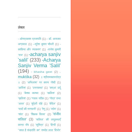
लेबल
- ओमप्रकाश प्रजापति
(1)
- डॉ. अव्यक्त
अग्रवाल
(1)
--सुरेश कुमार चौधरी
(1)
-
काफ़िया और व्याकरण'
(1)
-राजेश कुमारी
-acharya sanjiv
‘राज‘
(1)
'salil'
(233)
-Acharya
Sanjiv Verma 'Salil'
(194)
.
: bhasha geet
(2)
muktika
(32)
॥ श्रीरामरक्षास्तोत्र
॥
(2)
'अभिलाषा' पर काव्य गोष्ठी
(1)
'आतिश'
(1)
'उत्तरकथा'
(1)
'कत्अ' उर्दू
(1)
'केशव कल्चर
(1)
'खलिश'
(2)
’ख़लिश'
(1)
'गज़ल रदीफ़
(1)
'गोत्र' तथा
'अल्ल'
(1)
'बुंदेली दोहे
(1)
'बेदिल'
(1)
‘यादों की नागफनी’
(1)
'रेणु
(1)
'व्योम'
(1)
'संजीव
'शांत'
(1)
'शिक्षक दिवस'
(2)
सलिल'
(3)
'सलिल' की लघुकथाएँ
कान्ता रॉय
(1)
'सुमित्र'
(1)
‘हिन्दी
(1)
"काल है संक्रांति का" रामदेव लाल 'विभोर'