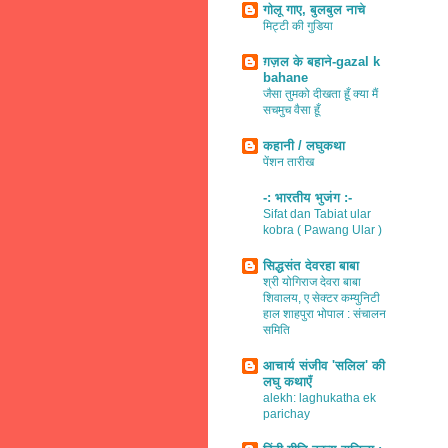
गोलू गाए, बुलबुल नाचे
मिट्टी की गुडिया
ग़ज़ल के बहाने-gazal k
bahane
जैसा तुमको दीखता हूँ क्या मैं
सचमुच वैसा हूँ
कहानी / लघुकथा
पेंशन तारीख
-: भारतीय भुजंग :-
Sifat dan Tabiat ular
kobra ( Pawang Ular )
सिद्धसंत देवरहा बाबा
श्री योगिराज देवरा बाबा
शिवालय, ए सेक्टर कम्युनिटी
हाल शाहपुरा भोपाल : संचालन
समिति
आचार्य संजीव 'सलिल' की
लघु कथाएँ
alekh: laghukatha ek
parichay