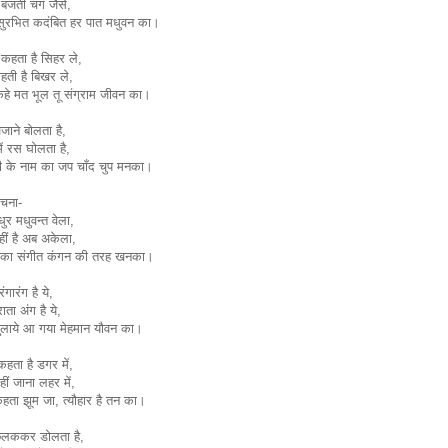
 बजती चंग जैसे,
सुरभित कदंबित हर पात मधुवन का।
 कहता है सिहर ले,
हती है बिखर ले,
हे मत भूल तू संग्राम जीवन का।
ाने बोलता है,
ें रस घोलता है,
नी के नाम का जप चाँद चुप मनका।
रचना-
ुर मधुवन्त वेला,
ीं है अब अकेला,
्न का संगीत कंगन की तरह खनका।
ंगारंग है ये,
राता अंग है ये,
बुलाये आ गया मेहमान यौवन का।
 कहता है डगर में,
हीं जाना लहर में,
हता झूम जा, त्यौहार है तन का।
लककर डोलता है,