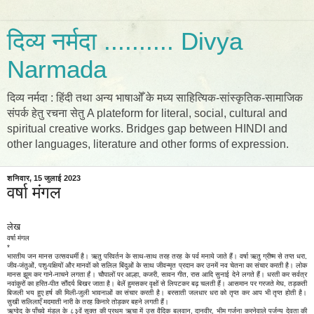
दिव्य नर्मदा .......... Divya
Narmada
दिव्य नर्मदा : हिंदी तथा अन्य भाषाओँ के मध्य साहित्यिक-सांस्कृतिक-सामाजिक
संपर्क हेतु रचना सेतु A plateform for literal, social, cultural and
spiritual creative works. Bridges gap between HINDI and
other languages, literature and other forms of expression.
शनिवार, 15 जुलाई 2023
वर्षा मंगल
लेख
वर्षा मंगल
*
भारतीय जन मानस उत्सवधर्मी है। ऋतु परिवर्तन के साथ-साथ तरह तरह के पर्व मनाये जाते हैं। वर्षा ऋतु ग्रीष्म से तप्त धरा,
जीव-जंतुओं, पशु-पक्षियों और मानवों को सलिल बिंदुओं के साथ जीवन्मृत प्रदान कर उनमें नव चेतना का संचार करती है। लोक
मानस झूम कर गाने-नाचने लगता है। चौपालों पर आल्हा, कजरी, सावन गीत, रास आदि सुनाई देने लगते हैं। धरती कर सर्वत्र
नवांकुरों का हरित-पीत सौंदर्य बिखर जाता है। बेलें हुमसकर वृक्षों से लिपटकर बढ़ चलती हैं। आसमान पर गरजते मेघ, तड़कती
बिजली भय हुए हर्ष की मिली-जुली भावनाओं का संचार करती है। बरसाती जलधार धरा को तृप्त कर आप भी तृप्त होती है।
सुखी सलिलाएँ मदमाती नारी के तरह किनारे तोड़कर बहने लगती हैं।
ऋग्वेद के पाँचवे मंडल के ८३वें सूक्त की प्रथम ऋचा में उस वैदिक बलवान, दानवीर, भीम गर्जना करनेवाले पर्जन्य देवता की