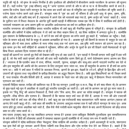
स्तुति की गई है- जो वृषभ के समान निर्भीक है और पृथ्वीतल की औषधियों में बीजारोपण करके नवजीवन के आगमन की सूचना
देते हैं। यहाँ पर्जन्य "पृष' (जह सींचना) धातु में "अन्य' प्रत्यय लगाने से और ष को ज या य से विस्थापित करने से बना है।
धारणा कि पर्जन्य देवता यानि मानसून के मेघ बरस कर धरती को जल से परिपूरित कर प्रकृति में नवजीवन की सृष्टि करते हैं।
पर्जन्य देवता गर्जना करने वाले वृषभ हैं। संस्कृत भाषा में "वृष' का अर्थ भी सींचना है और इसी धातु से वृषभ, वृषण, वृष्टि,
वर्षण, वर्षा और वर्ष आदि शब्द बने हैं।महाभारत में अपने देश को भारतवर्ष कहा गया है, कृष्ण अर्जुन को 'भारत' कहते हैं। भारत
के पूर्वोत्तर भाग में स्थित मेघालय के अंतर्गत पूर्वी खासी पहाड़ी में मौसिनराम नामक एक गाँव में विश्व में सर्वाधिक वर्षा होती है।
भारतवर्ष नामकरण का अन्य कारण कृषि पर आधारित अर्थव्यवस्था का वर्षा पर आश्रित होना है।
भारतीय जनमानस को प्रतिबिंबित करता भारतीय साहित्य भी वर्षा ऋतु की नैसर्गिक सुषमा से परिपूर्ण है। संस्कृत के आदिकवि
वाल्मीकि और कवियों में श्रेष्ठ कालिदास ने तो वर्षा का जैसा बखान किया है, वह विश्व साहित्य में अन्यत्र दुर्लभ है। वाल्मीकि
कृत रामायण के किष्किन्धाकाण्ड के २८ वें सर्ग में राम वर्षा की सुंदरता का वर्णन करते हुए कहते हैं, "वर्षाकाल आ पहुँचा। देखो,
पर्वत के समान बड़े-बड़े मेघों के समूह से आकाश आच्छादित हो गया है। आकाश सूर्य की किरणों के माध्यम से समुद्र के जल को
खींचकर और नौ मास (मध्य आश्विन से मध्य ज्येष्ठ तक) तक गर्भ धारण कर, अब वृष्टि रूपी रसायन को उत्पन्न कर रहा है।
इस समय इन मेघ रूपी सीढ़ियों से आकाश में पहुँचकर, कौरेया और अर्जुन के फूलों के हार सी दिखने वाली मेघमालाओं से सूर्य
बिम्ब स्थित अलंकार प्रिय नारायण शोभा पा रहे हैं।'
पहाड़ों की ढलानों पर उतरते हुए मेघों को देखकर कवि मुग्ध हो कह उठते हैं, "इन पहाड़ों ने जिनकी कन्दरा रूपी मुखों में हवा भरी
हुई है, जो मेघ रूपी काले मृगचर्म और वर्षा की धारा रूपी यज्ञोपवीत धारण किये हुए हैं, मानो वेदोच्चारण करना आरम्भ कर दिया
है।' ध्यातव्य है कि प्राचीन काल में राजा, सैनिक, व्यापारी, गृहस्थ, ब्रााहृण और साधु-संत अपनी यात्रायें स्थगित कर देते थे
और इस चातुर्मास की अवधि को वेद अध्ययन के लिए उपयुक्त माना जाता था, साथ ही चातुर्मास के आरम्भ से ही वर्षा का आरंभ
मान्य था। कवि ने वर्षा काल में नदियों के कलकल निनाद, झरनों के झर-झर, मेढकों के टर्र-टर्र, झींगुरों के झिर-झिर और वनों,
उपवनों की सुंदरता तथा पशु-पक्षियों के क्रीड़ा-किल्लोल का अद्भुत चित्रण किया है। कवि कुछ किंवदन्तियों का भी जिक्र करते
हैं, यथा राजहंस नीर-क्षीर विवेकी होते हैं, अतएव वे बरसात के गंदले जल को छोड़ इस ऋतु में हिमालय स्थित मानसरोवर को
प्रस्थान कर जाते हैं।
प्रवासी चिड़िया चातक /पपीहा की खासियत यह है कि यह मानसून (अरबी मूल व-स-म, चिह्न से बने शब्द मौसम से) के आगमन
से कुछ पहले मई-जून में अफ्रीका से उड़ती हुई भारतीय प्रायद्वीप आ जाती है। इसे वर्षा के आगमन का पूर्व दूत माना जाता है।
इसके नर "पियु पियु' की आवाज निकालते हैं, जिसे लोग "पिय आया, पिय आया' का संदेश समझते हैं। संस्कृत में चातक की
व्युत्पत्ति -भीख माँगना और प्रत्यय है। किंवदन्ती है कि चातक मात्र वर्षा जल ही पीते हैं, अतएव ये गगन की ओर टकटकी
लगाकर मेघों से वर्षा जल की भीख माँगते हैं। वर्षा ऋतु का एक पर्यायवाची शब्द चातकानंदन यानि चातक आनंदन (चातक को
आनंद देने वाली ऋतु) भी है। वर्षा काल की समाप्ति के उपरान्त अक्टूबर-नवम्बर तक ये पक्षी लौटते मानसून के साथ पुनः अरब
सागर होते हुए वापस अफ्रीका चले जाते हैं, ठीक वैसे जैसे परदेशी बलम चातुर्मास बीतने के बाद अपनी प्रियतमा को छोड़ वापस
काम पर लौट जाया करते थे।
क्या पावस (प्रवृष) ऋतु का यह शब्दचित्र अन्यत्र सम्भव है? इसका उत्तर कविकुल शिरोमणि तुलसीदास कृत रामचरितमानस
के वर्षा-वर्णन में हिंदी की लोकभाषा अवधी में रामकथा कहकर तुलसी वाल्मीकि से भी ज़्यादा जन-जन में ख्याति पाते हैं।
संस्कृत कवियों में श्रेष्ठ कालिदास रचित 'मेघदूतम्' विश्व साहित्य की अनमोल धरोहर है। इसमें अलकापुरी से भटके, शापग्रस्त
यक्ष द्वारा मेघों को दूत मानकर अपनी प्रिया यक्षिणी तक विरह-वेदना और प्रेम सन्देश भेज देने का निवेदन है। कहते हैं कि