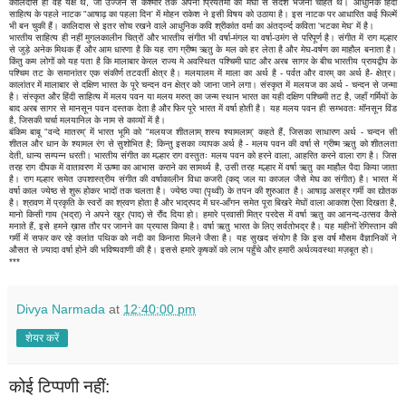
कालिदास ही वह यक्ष थे, जो उज्जैन से कश्मीर तक अपनी प्रियतमा को मेघों से संदेश भेजना चाहते थे। आधुनिक हिंदी
साहित्य के पहले नाटक "आषाढ़ का पहला दिन' में मोहन राकेश ने इसी विषय को उठाया है। इस नाटक पर आधारित कई फिल्में
भी बन चुकी हैं। कालिदास से इतर सोच रखने वाले आधुनिक कवि श्रीकांत वर्मा का अंतर्द्व्न्द कविता 'भटका मेघ' में है।
भारतीय साहित्य ही नहीं मुगलकालीन चित्रों और भारतीय संगीत भी वर्षा-मंगल या वर्षा-उमंग से परिपूर्ण है। संगीत में राग मल्हार
से जुड़े अनेक मिथक हैं और आम धारणा है कि यह राग ग्रीष्म ऋतु के मल को हर लेता है और मेघ-वर्षण का माहौल बनाता है।
किंतु कम लोगों को यह पता है कि मालाबार केरल राज्य मे अवस्थित पश्चिमी घाट और अरब सागर के बीच भारतीय प्रायद्वीप के
पश्चिम तट के समानांतर एक संकीर्ण तटवर्ती क्षेत्र है। मलयालम में माला का अर्थ है - पर्वत और वारम् का अर्थ है- क्षेत्र।
कालांतर में मालाबार से दक्षिण भारत के पूरे चन्दन वन क्षेत्र को जाना जाने लगा। संस्कृत में मलयज का अर्थ - चन्दन से जन्मा
है। संस्कृत और हिंदी साहित्य में मलय पवन या मलय मरुत् का जन्म स्थान भारत का यही दक्षिण पश्चिमी तट है, जहाँ गर्मियों के
बाद अरब सागर से मानसून पवन दस्तक देता है और फिर पूरे भारत में वर्षा होती है। यह मलय पवन ही सम्भवतः मॉनसून विंड
है, जिसकी चर्चा मलयानिल के नाम से काव्यों में है।
बंकिम बाबू "वन्दे मातरम्' में भारत भूमि को "मलयज शीतलाम् शस्य श्यामलाम्' कहते हैं, जिसका साधारण अर्थ - चन्दन सी
शीतल और धान के श्यामल रंग से सुशोभित है; किन्तु इसका व्यापक अर्थ है - मलय पवन की वर्षा से ग्रीष्म ऋतु को शीतलता
देती, धान्य सम्पन्न धरती। भारतीय संगीत का मल्हार राग वस्तुतः मलय पवन को हरने वाला, आहरित करने वाला राग है। जिस
तरह राग दीपक में वातावरण में ऊष्मा का आभास कराने का सामर्थ्य है, उसी तरह मल्हार में वर्षा ऋतु का माहौल पैदा किया जाता
है। राग मल्हार समेत उपशास्त्रीय संगीत की वर्षाकालीन विधा कजरी (कद् जल या काजल जैसे मेघ का संगीत) है। भारत में
वर्षा काल ज्येष्ठ से शुरू होकर भादों तक चलता है। ज्येष्ठ ज्या (पृथ्वी) के तपन की शुरुआत है। आषाढ़ असह्र गर्मी का द्योतक
है। श्रावण में प्रकृति के स्वरों का श्रवण होता है और भाद्रपद में घर-आँगन समेत पूरा बिखरे मेघों वाला आकाश ऐसा दिखता है,
मानो किसी गाय (भद्रा) ने अपने खुर (पाद) से रौंद दिया हो। हमारे प्रवासी मित्र परदेस में वर्षा ऋतु का आनन्द-उत्सव कैसे
मनाते हैं, इसे हमने ख़ास तौर पर जानने का प्रयास किया है। वर्षा ऋतु भारत के लिए सर्वतोभद्र है। यह महीनों रेगिस्तान की
गर्मी में सफर कर रहे क्लांत पथिक को नदी का किनारा मिलने जैसा है। यह सुखद संयोग है कि इस वर्ष मौसम वैज्ञानिकों ने
औसत से ज़्यादा वर्षा होने की भविष्यवाणी की है। इससे हमारे कृषकों को लाभ पहुँचे और हमारी अर्थव्यवस्था मज़बूत हो।
***
Divya Narmada
at
12:40:00 pm
शेयर करें
कोई टिप्पणी नहीं: