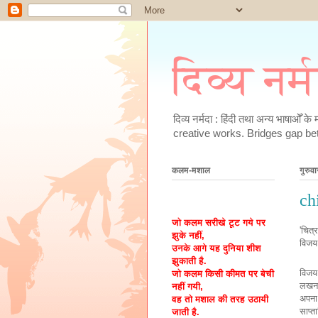
दिव्य नर्
दिव्य नर्मदा : हिंदी तथा अन्य भाषाओँ 
creative works. Bridges gap be
कलम-मशाल
गुरुव
ch
जो कलम सरीखे टूट गये पर
'चित्र
झुके नहीं,
विजय
उनके आगे यह दुनिया शीश
झुकाती है.
विजय 
जो कलम किसी कीमत पर बेची
लखनऊ 
नहीं गयी,
अपना
वह तो मशाल की तरह उठायी
साप्त
जाती है.