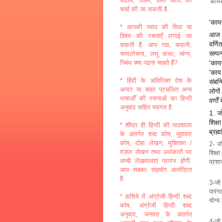
उद्देश्य, शिल्प, शैली आदि की
'काय
चर्चा की जा सकती है.
'कायस
* आपकी पसंद की विधा या
आज से
विषय की रचनाएँ लगाई जा
वर्ण
सकती हैं. आप गद्य, कहानी,
सम्पन
समालोचना, लघु कथा, व्यंग्य,
'काय
निबंध क्या पढना चाहते हैं?
'काय
* हिंदी के अतिरिक्त देश के
संबन्
अन्दर या बाहर प्रचलित अन्य
लोगो
भाषाओँ की रचनाओं का हिन्दी
वर्णों
अनुवाद सहित स्वागत है.
1. जो
शिक्
* शीघ्र ही हिन्दी की पाठशाला
ब्रह्
के अंतर्गत शब्द कोष, मुहावरा
कोष, दोहा लेखन, मुक्तिका /
2- जो
ग़ज़ल लेखन तथा अलंकारों पर
शिक्ष
लम्बी लेखमालाएं प्रारंभ होंगी.
प्रशा
आप सबका सहयोग आमंत्रित
है.
3-जो 
पारंग
* हाशिये में अंग्रेजी हिन्दी शब्द
योग्य
कोष, अंग्रेजी हिन्दी शब्द
अनुवाद, जनमत के अंतर्गत
4-जो 