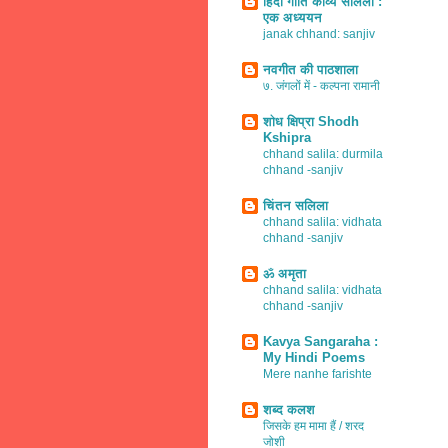
हिंदी गीति काव्य सलिला :
एक अध्ययन
janak chhand: sanjiv
नवगीत की पाठशाला
७. जंगलों में - कल्पना रामानी
शोध क्षिप्रा Shodh
Kshipra
chhand salila: durmila
chhand -sanjiv
चिंतन सलिला
chhand salila: vidhata
chhand -sanjiv
ॐ अमृता
chhand salila: vidhata
chhand -sanjiv
Kavya Sangaraha :
My Hindi Poems
Mere nanhe farishte
शब्द कलश
जिसके हम मामा हैं / शरद
जोशी