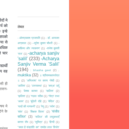
दों मे
्य को
लेबल
 इन्हे
 आपको
- ओमप्रकाश प्रजापति
(1)
- डॉ. अव्यक्त
या से
अग्रवाल
(1)
--सुरेश कुमार चौधरी
(1)
-
ु अधिक
काफ़िया और व्याकरण'
(1)
-राजेश कुमारी
ो चार
-acharya sanjiv
‘राज‘
(1)
'salil'
(233)
-Acharya
Sanjiv Verma 'Salil'
यार्थी
(194)
.
: bhasha geet
(2)
ूप वह
muktika
(32)
॥ श्रीरामरक्षास्तोत्र
॥
(2)
'अभिलाषा' पर काव्य गोष्ठी
(1)
ऐसी ही
'आतिश'
(1)
'उत्तरकथा'
(1)
'कत्अ' उर्दू
 शासन-
(1)
'केशव कल्चर
(1)
'खलिश'
(2)
’ख़लिश'
(1)
'गज़ल रदीफ़
(1)
'गोत्र' तथा
'अल्ल'
(1)
'बुंदेली दोहे
(1)
'बेदिल'
(1)
िषय मे
‘यादों की नागफनी’
(1)
'रेणु
(1)
'व्योम'
(1)
ेने के
'संजीव
'शांत'
(1)
'शिक्षक दिवस'
(2)
सलिल'
(3)
'सलिल' की लघुकथाएँ
कान्ता रॉय
(1)
'सुमित्र'
(1)
‘हिन्दी
(1)
"काल है संक्रांति का" रामदेव लाल 'विभोर'
पारंगत