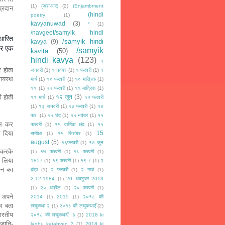
(1)
(अश'आर)
(2)
(Enjambment
प्रदान
(hindi
poetry
(1)
kavyanuwad
(3)
*
(1)
/navgeet/samyik hindi
आधारित
/samyik hindi
kavya
(9)
पर एक
/samyik
kavita
(50)
hindi kavya
(123)
१
र होता
जनवरी
(1)
१ नवंबर
(1)
१ फरवरी
(1)
१
कायस्थ
मार्च
(1)
१० फरवरी
(1)
१० मात्रिक
(1)
११
(1)
११ फरवरी
(1)
११ मात्रिक
(1)
ी होती
१२ जून
(3)
११ मार्च
(1)
१२ फरवरी
(1)
१३ जनवरी
(1)
१३ फरवरी
(1)
१४
फर.
(1)
१५ छंद
(1)
१५ नवंबर
(1)
१५
मिल कर
फरवरी
(1)
१५ वार्णिक छंद
(1)
१५
र दिया
15
समीक्षा
(1)
१५ सितंबर
(1)
august
(5)
१६फरवरी
(1)
१७ जून
त करके
(1)
१७ फरवरी
(1)
१८ फरवरी
(1)
 लिया
1857
(1)
१९ फरवरी
(1)
१९.7
(1)
२
म्न का
दोहा
(1)
२ फरवरी
(1)
२ मार्च
(1)
2.12.1984
(1)
20 अक्टूबर 2013
(1)
२० अप्रैल
(1)
२० फरवरी
(1)
र अपने
2014
(1)
2015
(1)
२०१८ की
का बता
लघुकथा २
(1)
२०१८ की लघुकथाएँ
(2)
ारतीय
२०१८ की लघुकथाएँ: ३
(1)
2018 ki
जाति-
laghu katahyen 3
(1)
2018 ki