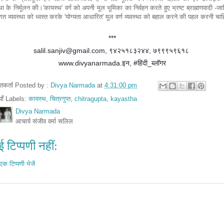
्था के निर्मूलन की।'कायस्थ' वर्ग को अपनी मूल भूमिका का निर्वहन करते हुए भ्रष्ट ब्राह्मणवादी -जा
गत व्यवस्था को ध्वस्त करके 'योग्यता आधारित' मूल वर्ण व्यवस्था को बहाल करने की पहल करनी चा
***
salil.sanjiv@gmail.com, ९४२५१८३२४४, ७९९९५९६१८
www.divyanarmada.इन, #हिंदी_ब्लॉगर
तुतकर्ता Posted by :
Divya Narmada
at
4:31:00 pm
ियाँ Labels:
कायस्थ
,
चित्रगुप्त
,
chitragupta
,
kayastha
Divya Narmada
आचार्य संजीव वर्मा सलिल
 टिप्पणी नहीं:
एक टिप्पणी भेजें