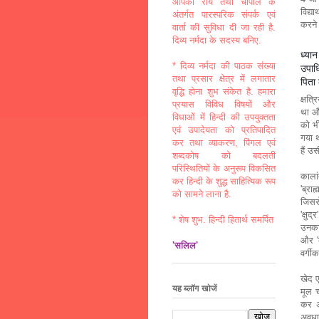
आपकी राय तथा चौपाल के
विद्य
अंतर्गत पारस्परिक संपर्क एवं
करने 
वार्ता की सुविधा दी जा रही है.
दिव्य नर्मदा के सदस्य बनिए.
ध्यान
* दिव्य नर्मदा की पाठक संख्या
उपाध
तथा प्रसार क्षेत्र में लगातार
पिता 
वृद्धि होना शुभ संकेत है. हमारा
क्षत्
प्रयास विविध विषयों और
था और
विधाओं में हिन्दी की उपयुक्तता
को भी
एवं उपादेयता को प्रतिपादित
गया थ
कर तथा व्याकरण, पिंगल एवं
हैं उ
शब्दकोष को बदलती
परिस्थितियों के अनुरूप विकसित
कालां
कर हिन्दी के शुद्ध साहित्यिक रूप
'ब्रा
को सामने लाना है.
जिसस
'क्षु
* शेष शुभ. हिन्दी हितार्थ समर्पित
उनका
और 'क
'सलिल'
वर्ग
खेद ए
यह ब्लॉग खोजें
मूल च
कर अ
अवधा