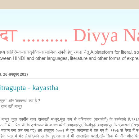
मदा .......... Divya
के मध्य साहित्यिक-सांस्कृतिक-सामाजिक संपर्क हेतु रचना सेतु A plateform for literal, 
tween HINDI and other languages, literature and other forms of expre
ार, 26 अक्टूबर 2017
itragupta - kayastha
गुप्त ' और 'कायस्थ' क्या हैं ?
 राज बली माथुर
माथुर पुत्र स्वर्गीय ताज राजबली माथुर,मूल रूप से दरियाबाद (बाराबंकी) के रहनेवाले हैं.१
में थे . पिता जी के ट्रांसफर के कारण बरेली,शाहजहांपुर,सिलीगुड़ी,शाहजहांपुर,मेरठ,आगरा ( १९
 मकान बना कर बस गए) अब अक्टूबर २००९ से पुनः लखनऊ में बस गए हैं. १९७३ से मेरठ में स्
ाहिक पत्र में मेरे लेख छपने प्रारंभ हुए.आगरा में भी साप्ताहिक पत्रों,त्रैमासिक मैगजीन और फि