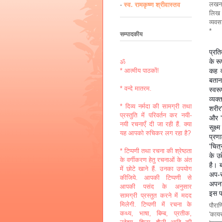
लखनऊ 
-
स्व. रामकृष्ण श्रीवास्तव
लिख र
व्यव
*
सम्पादकीय
प्रत
के रू
ॐ
कह व
* आत्मीय पाठकों!
बतान
* वन्दे मातरम.
स्वरू
व्यक
* दिव्य नर्मदा की सामग्री तथा
शरीर'
प्रस्तुति में परिवर्तन कर नयी-
और '
नयी रचनाएँ दी जा रही हैं. क्या
सूक्ष
यह आपको रुचिकर लग रहा है?
प्रणा
'चित्
* टिप्पणी तथा रचना की श्रेष्ठता
के उ
के वर्गीकरण हेतु रचनाओं के अंत
है। 
में छोटे खाने हैं. उनका उपयोग
अप-स
कीजिये. आपकी टिप्पणी से
अपना
आपकी पसंद के अनुसार
इस प
सामग्री प्रस्तुत करने में मदद
मिलेगी. टिप्पणी में रचना के
पौराण
कथ्य, भाषा, बिम्ब, प्रतीक,
'कायस