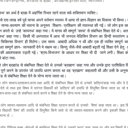
स्थ'=क+अ+इ+स्थ, क=काया या ब्रह्मा ; अ=अहर्निश;इ=रहने वाला; स्थ=स्थित।
्थ' का अर्थ है ब्रह्म में अहर्निश स्थित रहने वाला सर्व-शक्तिमान व्यक्ति।
 दस लाख वर्ष पूर्व मानव अपने वर्तमान स्वरूप में आया तो ज्ञान-विज्ञान का विकास भी किया। वे
ित मानव-कल्याण की भावना के अनुरूप शिक्षण- प्रशिक्षण की व्यवस्था की गई। जो लोग इस कार
्न करते थे उन्हे 'कायस्थ' कहा गया। ये मानव की सम्पूर्ण 'काया' से संबन्धित शिक्षा देते थे। अतः
स्थ' कहा गया। किसी भी अस्पताल में आज भी जनरल मेडिसिन विभाग का हिन्दी रूपातंरण
 चिकित्सा विभाग' ही मिलेगा। उस समय आबादी अधिक न थी और एक ही व्यक्ति सम्पूर्ण का
धित सम्पूर्ण ज्ञान- जानकारी देने मे सक्षम था। किन्तु जैसे-जैसे आबादी बढ़ती गई शिक्षा देने हेत
ं की आवश्यकता पड़ती गई। 'श्रम-विभाजन' के आधार पर शिक्षा भी दी जाने लगी। शिक्षा क
 मे बांटा गया-
 लोग ब्रह्मांड से संबन्धित शिक्षा देते थे उनको 'ब्राह्मण' कहा गया और उनके द्वारा प्रशिक्षित विद्
षा पूर्ण करने के उपरांत जो उपाधि धारण करता था वह 'ब्राह्मण' कहलाती थी और उसी के अनुर
मांड से संबन्धित शिक्षा देने के योग्य माना जाता था।
 लोग शासन-प्रशासन-सत्ता-रक्षा आदि से संबन्धित शिक्षा देते थे उनको 'क्षत्रिय'कहा गया और वे 
ा देते थे तथा इस विषय मे पारंगत विद्यार्थी को 'क्षत्रिय' की उपाधि से विभूषित किया जाता था जो
सन-सत्ता-रक्षा से संबन्धित कार्य करने व शिक्षा देने के योग्य माना जाता था।
लोग व्यापार-व्यवसाय आदि से संबन्धित शिक्षा प्रदान करते थे उनको 'वैश्य' कहा जाता था। इस व
त विद्यार्थी 'वैश्य' की उपाधि से विभूषित किये जाते थे जो व्यापार-व्यवसाय करने और इसकी शिक्षा द
 मान्य थे ।
लोग विभिन्न सूक्ष्म -सेवाओं से संबन्धित शिक्षा देते थे उनको 'क्षुद्र' कहा जाता था और इन विषयों मे 