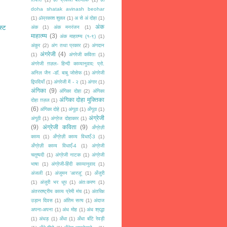
doha shatak avinash beohar
(1)
ॐप्रकाश शुक्ल
(1)
अ से अं दोहा
(1)
अंक
स्ट
अंक
(1)
अंक मनरंजन
(1)
माहात्म्य
(3)
अंक माहात्म्य (१-९)
(1)
अंकुर
(2)
अंग तथा प्रकार
(2)
अंगदान
अंगरेजी
(4)
(1)
अंगरेजी कविता
(1)
अंगरेजी ग़ज़ल- हिन्दी काव्यानुवाद: प्रो.
अनिल जैन -डॉ. बाबु जोसेफ
(1)
अंगरेजी
द्विपदियाँ
(1)
अंगरेजी में - २
(1)
अंगार
(1)
अंगिका
(9)
अंगिका दोहा
(2)
अंगिका
अंगिका दोहा मुक्तिका
दोहा ग़ज़ल
(1)
(6)
अंगिका दोहे
(1)
अंगूठा
(1)
अँगूठा
(1)
अंग्रेजी
अंगूठी
(1)
अंग्रेज दोहाकार
(1)
(9)
अंग्रेजी कविता
(9)
अँग्रेज़ी
काव्य
(1)
अँग्रेज़ी काव्य विधाएँ-3
(1)
अँग्रेज़ी काव्य विधाएँ-4
(1)
अंग्रेजी
चतुष्पदी
(1)
अंग्रेजी नाटक
(1)
अंग्रेजी
भाषा
(1)
अंग्रेजी-हिंदी काव्यानुवाद
(1)
अंजली
(1)
अंजुमन 'आरज़ू'
(1)
अँजुरी
(1)
अंजुरी भर धूप
(1)
अंतःकरण
(1)
अंतरराष्ट्रीय काव्य प्रेमी मंच
(1)
अंतरिक्ष
उड़ान दिवस
(1)
अंतिम सत्य
(1)
अंदाज
अपना-अपना
(1)
अंध मोह
(1)
अंध श्रद्धा
(1)
अंधड़
(1)
अँधा
(1)
अँधा बाँटे रेवड़ी