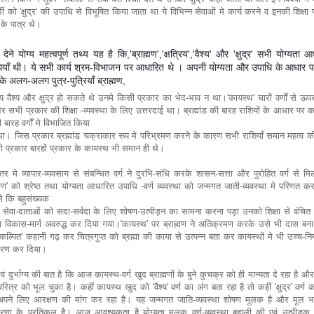
ार्थी को 'क्षुद्र' की उपाधि से विभूषित किया जाता था ये विभिन्न सेवाओं मे कार्य करने व इनकी शिक्षा 
के पात्र थे।
 देने योग्य महत्वपूर्ण तथ्य यह है कि,'ब्राह्मण','क्षत्रिय','वैश्य' और 'क्षुद्र' सभी योग्यता 
ियाँ थी। ये सभी कार्य श्रम-विभाजन पर आधारित थे । अपनी योग्यता और उपाधि के आधार 
के अलग-अलग पुत्र-पुत्रियाँ ब्राह्मण,
रिय वैश्य और क्षुद्र हो सकते थे उनमे किसी प्रकार का भेद-भाव न था।'कायस्थ' चारों वर्णों से ऊप
 सभी प्रकार की शिक्षा -व्यवस्था के लिए उत्तरदाई था। ब्रह्मांड की बारह राशियों के आधार पर 
 बारह वर्गों मे विभाजित किया
ा। जिस प्रकार ब्रह्मांड चक्राकार रूप मे परिभ्रमण करने के कारण सभी राशियाँ समान महत्व क
सी प्रकार बारहों प्रकार के कायस्थ भी समान ही थे।
तर मे व्यापार-व्यवसाय से संबन्धित वर्ग ने दुरभि-संधि करके शासन-सत्ता और पुरोहित वर्ग से 
ह्मण' को श्रेष्ठ तथा योग्यता आधारित उपाधि -वर्ण व्यवस्था को जन्मगत जाती-व्यवस्था मे परिणत क
े कि बहुसंख्यक
द्र' सेवा-दाताओं को सदा-सर्वदा के लिए शोषण-उत्पीड़न का सामना करना पड़ा उनको शिक्षा से वंचि
 विकास-मार्ग अवरुद्ध कर दिया गया।'कायस्थ' पर ब्राह्मण ने अतिक्रमण करके उसे भी दास बना
ल्पित' कहानी गढ़ कर चित्रगुप्त को ब्रह्मा की काया से उत्पन्न बता कर कायस्थों मे भी उच्च-नि
ीकरण कर दिया।
वं दुर्भाग्य की बात है कि आज कायस्थ-वर्ग खुद ब्राह्मणों के बुने कुचक्र को ही मान्यता दे रहा है औ
रित्र को भूल चुका है। कहीं कायस्थ खुद को 'वैश्य' वर्ण का अंग बता रहा है तो कहीं 'क्षुद्र' वर्ण 
पने लिए आरक्षण की मांग कर रहा है। यह जन्मगत जाति-व्यवस्था शोषण मूलक है और मूल भ
रणा के प्रतिकूल है। आज आवश्यकता है योग्यता मूलक वर्ण-व्यवस्था बहाली की एवं उत्पीड़क 