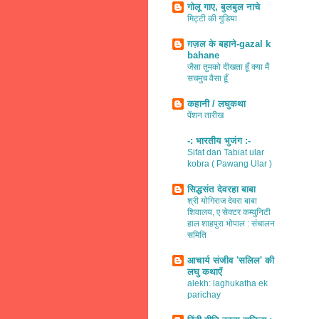
गोलू गाए, बुलबुल नाचे
मिट्टी की गुडिया
ग़ज़ल के बहाने-gazal k
bahane
जैसा तुमको दीखता हूँ क्या मैं
सचमुच वैसा हूँ
कहानी / लघुकथा
पेंशन तारीख
-: भारतीय भुजंग :-
Sifat dan Tabiat ular
kobra ( Pawang Ular )
सिद्धसंत देवरहा बाबा
श्री योगिराज देवरा बाबा
शिवालय, ए सेक्टर कम्युनिटी
हाल शाहपुरा भोपाल : संचालन
समिति
आचार्य संजीव 'सलिल' की
लघु कथाएँ
alekh: laghukatha ek
parichay