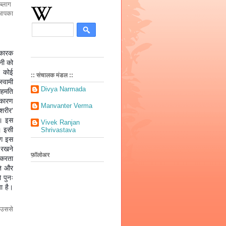
 ब्लाग
ष आपका
िकारक
ानी को
न कोई
:: संचालक मंडल ::
्वामी
Divya Narmada
 सहमति
'कारण
Manvanter Verma
 शरीर'
े। इस
Vivek Ranjan
ं। इसी
Shrivastava
िंग इस
क रखने
फ़ॉलोअर
 करता
ति और
 पुनः
ा है।
ै उससे