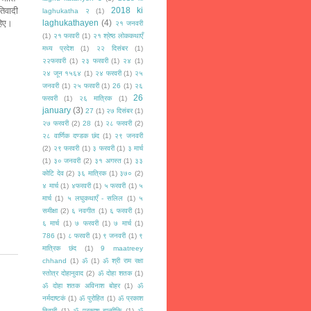
तिवादी
2018 ki
laghukatha २
(1)
हिए।
laghukathayen
(4)
२१ जनवरी
(1)
२१ फरवरी
(1)
२१ श्रेष्ठ लोककथाएँ
मध्य प्रदेश
(1)
२२ दिसंबर
(1)
२२फरवरी
(1)
२३ फरवरी
(1)
२४
(1)
२४ जून १५६४
(1)
२४ फरवरी
(1)
२५
जनवरी
(1)
२५ फरवरी
(1)
26
(1)
२६
26
फरवरी
(1)
२६ मात्रिक
(1)
january
(3)
27
(1)
२७ दिसंबर
(1)
२७ फरवरी
(2)
28
(1)
२८ फरवरी
(2)
२८ वार्णिक दण्डक छंद
(1)
२९ जनवरी
(2)
२९ फरवरी
(1)
३ फरवरी
(1)
३ मार्च
(1)
३० जनवरी
(2)
३१ अगस्त
(1)
३३
कोटि देव
(2)
३६ मात्रिक
(1)
३७०
(2)
४ मार्च
(1)
४फरवरी
(1)
५ फरवरी
(1)
५
मार्च
(1)
५ लघुकथाएँ - सलिल
(1)
५
समीक्षा
(2)
६ नवगीत
(1)
६ फरवरी
(1)
६ मार्च
(1)
७ फरवरी
(1)
७ मार्च
(1)
786
(1)
८ फरवरी
(1)
९ जनवरी
(1)
९
मात्रिक छंद
(1)
9 maatreey
chhand
(1)
ॐ
(1)
ॐ श्री राम रक्षा
स्तोत्र दोहानुवाद
(2)
ॐ दोहा शतक
(1)
ॐ दोहा शतक अविनाश बोहर
(1)
ॐ
नर्मदाष्टकं
(1)
ॐ पुरोहित
(1)
ॐ प्रकाश
तिवारी
(1)
ॐ प्रकाश बाल्मीकि
(1)
ॐ