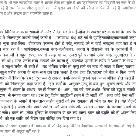
के भी एक साप्ताहिक पत्र में आपके लेख छप चुके है.अब 'क्रन्तिस्वर' एवं 'विद्रोही स्व-स्वर में' दो
हे हैं तथा 'कलम और कुदाल' ब्लाग में पुराने छपे लेखों की स्कैन कापियां दे रहे हैं .ज्योति
साय है और लेखन तथा राजनीति शौक है.
िवर्ष विभिन्न कायस्थ समाजों की ओर से देश भर मे भाई-दोज के अवसर पर कायस्थों के उत्पत्त
प मे 'चित्रगुप्त जयंती'मनाई जाती है । 'कायस्थ बंधु' बड़े गर्व से पुरोहितवादी/ब्राह्मणवादी कह
 सुना तथा लिख -दोहराकर प्रसन्न होते हैं परंतु सच्चाई को न कोई समझना चाह रहा है 
ा चाह रहा है। आर्यसमाज,कमला नगर-बलकेशवर, आगरा मे दीपावली पर्व के प्रवचनों में स
पानन्द जी ने बहुत स्पष्ट रूप से समझाया था, उनसे पूर्व प्राचार्य उमेश चंद्र कुलश्रेष्ठ ने
्त की थी। आज उनके शब्द आपको भेंट करता हूँ। प्रत्येक प्राणी के शरीर में 'आत्मा' के साथ 
 व 'सूक्ष्म शरीर' भी रहते हैं। यह भौतिक शरीर तो मृत्यु होने पर नष्ट हो जाता है किन्तु 'कारण
सूक्ष्म शरीर' आत्मा के साथ-साथ तब तक चलते हैं जब तक कि,'आत्मा' को मोक्ष न मिल जाय
्म शरीर में 'चित्त'(मन) पर 'गुप्त'रूप से समस्त कर्मों-सदकर्म,दुष्कर्म एवं अकर्म अंकित होते रहते है
ली को 'चित्रगुप्त' कहा जाता है। इन कर्मों के अनुसार मृत्यु के बाद पुनः दूसरा शरीर और ल
रगुप्त' में अंकन के आधार पर ही मिलता है। अतः, यह पर्व 'मन'अर्थात 'चित्त' को शुद्ध व सतर्
द्देश्य से मनाया जाता था। इस हेतु विशेष आहुतियाँ हवन में दी जाती थीं। आज कोई ऐसा नहीं
बाजारवाद के जमाने में भव्यता-प्रदर्शन दूसरों को हेय समझना ही ध्येय रह गया है। यह विकृ
ंस्कृति है। काश लोग अपने अतीत को जान सकें और समस्त मानवता के कल्याण -मार्ग को
 सकें। हमने तो लोक-दुनिया के प्रचलन से हट कर मात्र हवन की पद्धति को ही अपना लिय
र्व को एक जाति-वर्ग विशेष तक सीमित कर दिया गया है।
िक पोंगापंथी ब्राह्मणवादी व्यवस्था में जो छेड़-छाड़ विभिन्न वैज्ञानिक आख्याओं के साथ की गई ह
्थ' शब्द भी अछूता नहीं रहा है।