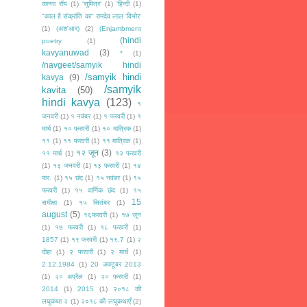
कान्ता रॉय
(1)
'सुमित्र'
(1)
‘हिन्दी
(1)
"काल है संक्रांति का" रामदेव लाल 'विभोर'
(1)
(अश'आर)
(2)
(Enjambment
(hindi
poetry
(1)
kavyanuwad
(3)
*
(1)
/navgeet/samyik hindi
/samyik hindi
kavya
(9)
/samyik
kavita
(50)
hindi kavya
(123)
१
जनवरी
(1)
१ नवंबर
(1)
१ फरवरी
(1)
१
मार्च
(1)
१० फरवरी
(1)
१० मात्रिक
(1)
११
(1)
११ फरवरी
(1)
११ मात्रिक
(1)
१२ जून
(3)
११ मार्च
(1)
१२ फरवरी
(1)
१३ जनवरी
(1)
१३ फरवरी
(1)
१४
फर.
(1)
१५ छंद
(1)
१५ नवंबर
(1)
१५
फरवरी
(1)
१५ वार्णिक छंद
(1)
१५
15
समीक्षा
(1)
१५ सितंबर
(1)
august
(5)
१६फरवरी
(1)
१७ जून
(1)
१७ फरवरी
(1)
१८ फरवरी
(1)
1857
(1)
१९ फरवरी
(1)
१९.7
(1)
२
दोहा
(1)
२ फरवरी
(1)
२ मार्च
(1)
2.12.1984
(1)
20 अक्टूबर 2013
(1)
२० अप्रैल
(1)
२० फरवरी
(1)
2014
(1)
2015
(1)
२०१८ की
लघुकथा २
(1)
२०१८ की लघुकथाएँ
(2)