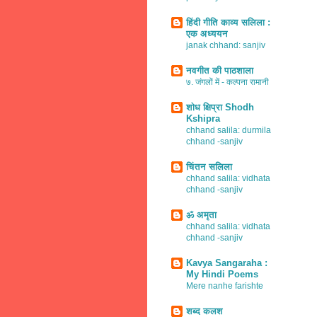
हिंदी गीति काव्य सलिला :
एक अध्ययन
janak chhand: sanjiv
नवगीत की पाठशाला
७. जंगलों में - कल्पना रामानी
शोध क्षिप्रा Shodh
Kshipra
chhand salila: durmila
chhand -sanjiv
चिंतन सलिला
chhand salila: vidhata
chhand -sanjiv
ॐ अमृता
chhand salila: vidhata
chhand -sanjiv
Kavya Sangaraha :
My Hindi Poems
Mere nanhe farishte
शब्द कलश