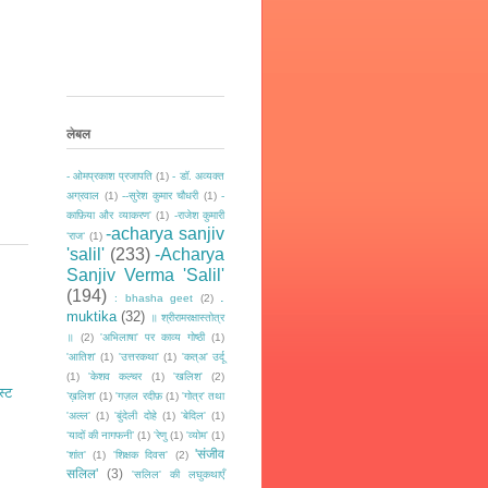
लेबल
- ओमप्रकाश प्रजापति
(1)
- डॉ. अव्यक्त
अग्रवाल
(1)
--सुरेश कुमार चौधरी
(1)
-
काफ़िया और व्याकरण'
(1)
-राजेश कुमारी
-acharya sanjiv
‘राज‘
(1)
'salil'
(233)
-Acharya
Sanjiv Verma 'Salil'
(194)
.
: bhasha geet
(2)
muktika
(32)
॥ श्रीरामरक्षास्तोत्र
॥
(2)
'अभिलाषा' पर काव्य गोष्ठी
(1)
'आतिश'
(1)
'उत्तरकथा'
(1)
'कत्अ' उर्दू
(1)
'केशव कल्चर
(1)
'खलिश'
(2)
स्ट
’ख़लिश'
(1)
'गज़ल रदीफ़
(1)
'गोत्र' तथा
'अल्ल'
(1)
'बुंदेली दोहे
(1)
'बेदिल'
(1)
‘यादों की नागफनी’
(1)
'रेणु
(1)
'व्योम'
(1)
'संजीव
'शांत'
(1)
'शिक्षक दिवस'
(2)
सलिल'
(3)
'सलिल' की लघुकथाएँ