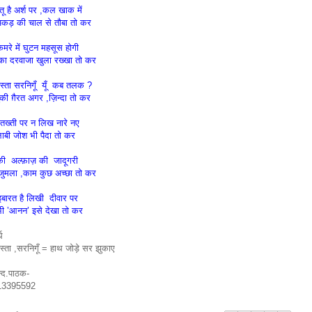
 है अर्श पर ,कल खाक में
कड़ की चाल से तौबा तो कर
कमरे में घुटन महसूस होगी
का दरवाजा खुला रख्खा तो कर
बस्ता सरनिगूँ यूँ कब तलक ?
की ग़ैरत अगर ,ज़िन्दा तो कर
 तख्ती पर न लिख नारे नए
ाबी जोश भी पैदा तो कर
ुकी अल्फ़ाज़ की जादूगरी
जुमला ,काम कुछ अच्छा तो कर
इबारत है लिखी दीवार पर
भी ’आनन’ इसे देखा तो कर
्थ
स्ता ,सरनिगूँ = हाथ जोड़े सर झुकाए
्द.पाठक-
13395592