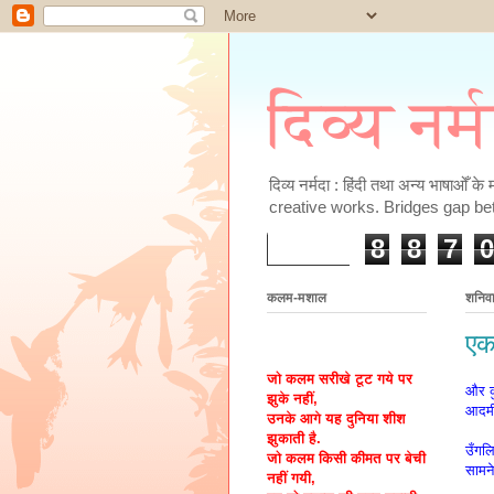
दिव्य नर्
दिव्य नर्मदा : हिंदी तथा अन्य भाषाओँ 
creative works. Bridges gap be
8
8
7
0
कलम-मशाल
शनिव
एक
जो कलम सरीखे टूट गये पर
और क
झुके नहीं,
आदम
उनके आगे यह दुनिया शीश
झुकाती है.
उँगलि
जो कलम किसी कीमत पर बेची
सामन
नहीं गयी,