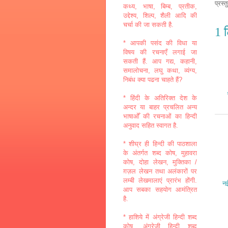
प्रस्
कथ्य, भाषा, बिम्ब, प्रतीक,
उद्देश्य, शिल्प, शैली आदि की
चर्चा की जा सकती है.
1 ट
* आपकी पसंद की विधा या
विषय की रचनाएँ लगाई जा
सकती हैं. आप गद्य, कहानी,
समालोचना, लघु कथा, व्यंग्य,
निबंध क्या पढना चाहते हैं?
* हिंदी के अतिरिक्त देश के
अन्दर या बाहर प्रचलित अन्य
भाषाओँ की रचनाओं का हिन्दी
अनुवाद सहित स्वागत है.
* शीघ्र ही हिन्दी की पाठशाला
के अंतर्गत शब्द कोष, मुहावरा
कोष, दोहा लेखन, मुक्तिका /
ग़ज़ल लेखन तथा अलंकारों पर
लम्बी लेखमालाएं प्रारंभ होंगी.
नई
आप सबका सहयोग आमंत्रित
है.
* हाशिये में अंग्रेजी हिन्दी शब्द
कोष, अंग्रेजी हिन्दी शब्द