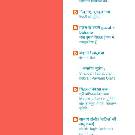
ख्वाव तेरे किरचियाँ बन ...
गोलू गाए, बुलबुल नाचे
मिट्टी की गुडिया
ग़ज़ल के बहाने-gazal k
bahane
जैसा तुमको दीखता हूँ क्या मैं
सचमुच वैसा हूँ
कहानी / लघुकथा
पेंशन तारीख
-: भारतीय भुजंग :-
Sifat dan Tabiat ular
kobra ( Pawang Ular )
सिद्धसंत देवरहा बाबा
श्री योगिराज देवरा बाबा
शिवालय, ए सेक्टर कम्युनिटी
हाल शाहपुरा भोपाल : संचालन
समिति
आचार्य संजीव 'सलिल' की
लघु कथाएँ
alekh: laghukatha ek
parichay