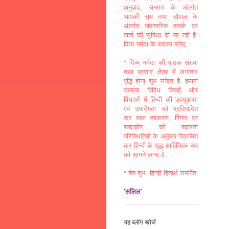
अनुवाद, जनमत के अंतर्गत
आपकी राय तथा चौपाल के
अंतर्गत पारस्परिक संपर्क एवं
वार्ता की सुविधा दी जा रही है.
दिव्य नर्मदा के सदस्य बनिए.
* दिव्य नर्मदा की पाठक संख्या
तथा प्रसार क्षेत्र में लगातार
वृद्धि होना शुभ संकेत है. हमारा
प्रयास विविध विषयों और
विधाओं में हिन्दी की उपयुक्तता
एवं उपादेयता को प्रतिपादित
कर तथा व्याकरण, पिंगल एवं
शब्दकोष को बदलती
परिस्थितियों के अनुरूप विकसित
कर हिन्दी के शुद्ध साहित्यिक रूप
को सामने लाना है.
* शेष शुभ. हिन्दी हितार्थ समर्पित
'सलिल'
यह ब्लॉग खोजें