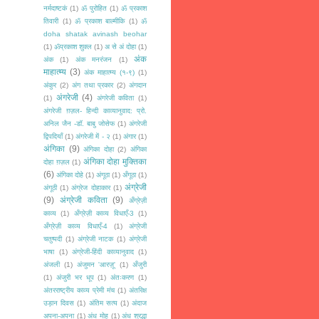
नर्मदाष्टकं
(1)
ॐ पुरोहित
(1)
ॐ प्रकाश
तिवारी
(1)
ॐ प्रकाश बाल्मीकि
(1)
ॐ
doha shatak avinash beohar
(1)
ॐप्रकाश शुक्ल
(1)
अ से अं दोहा
(1)
अंक
अंक
(1)
अंक मनरंजन
(1)
माहात्म्य
(3)
अंक माहात्म्य (१-९)
(1)
अंकुर
(2)
अंग तथा प्रकार
(2)
अंगदान
अंगरेजी
(4)
(1)
अंगरेजी कविता
(1)
अंगरेजी ग़ज़ल- हिन्दी काव्यानुवाद: प्रो.
अनिल जैन -डॉ. बाबु जोसेफ
(1)
अंगरेजी
द्विपदियाँ
(1)
अंगरेजी में - २
(1)
अंगार
(1)
अंगिका
(9)
अंगिका दोहा
(2)
अंगिका
अंगिका दोहा मुक्तिका
दोहा ग़ज़ल
(1)
(6)
अंगिका दोहे
(1)
अंगूठा
(1)
अँगूठा
(1)
अंग्रेजी
अंगूठी
(1)
अंग्रेज दोहाकार
(1)
(9)
अंग्रेजी कविता
(9)
अँग्रेज़ी
काव्य
(1)
अँग्रेज़ी काव्य विधाएँ-3
(1)
अँग्रेज़ी काव्य विधाएँ-4
(1)
अंग्रेजी
चतुष्पदी
(1)
अंग्रेजी नाटक
(1)
अंग्रेजी
भाषा
(1)
अंग्रेजी-हिंदी काव्यानुवाद
(1)
अंजली
(1)
अंजुमन 'आरज़ू'
(1)
अँजुरी
(1)
अंजुरी भर धूप
(1)
अंतःकरण
(1)
अंतरराष्ट्रीय काव्य प्रेमी मंच
(1)
अंतरिक्ष
उड़ान दिवस
(1)
अंतिम सत्य
(1)
अंदाज
अपना-अपना
(1)
अंध मोह
(1)
अंध श्रद्धा