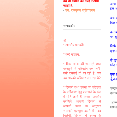
वह तो मशाल की तरह उठायी
आज तू
जाती है.
इस अ
-
स्व. रामकृष्ण श्रीवास्तव
बन्द 
दिल 
सम्पादकीय
दस्त
मर चु
ॐ
* आत्मीय पाठकों!
सिर्फ़
इन्क़ल
* वन्दे मातरम.
हो च
* दिव्य नर्मदा की सामग्री तथा
छोड़ 
प्रस्तुति में परिवर्तन कर नयी-
नयी रचनाएँ दी जा रही हैं. क्या
कुछ 
यह आपको रुचिकर लग रहा है?
यूँ क
* टिप्पणी तथा रचना की श्रेष्ठता
शब्दार
के वर्गीकरण हेतु रचनाओं के अंत
दस्तब
में छोटे खाने हैं. उनका उपयोग
कीजिये. आपकी टिप्पणी से
-आनन
आपकी पसंद के अनुसार
094
सामग्री प्रस्तुत करने में मदद
मिलेगी. टिप्पणी में रचना के