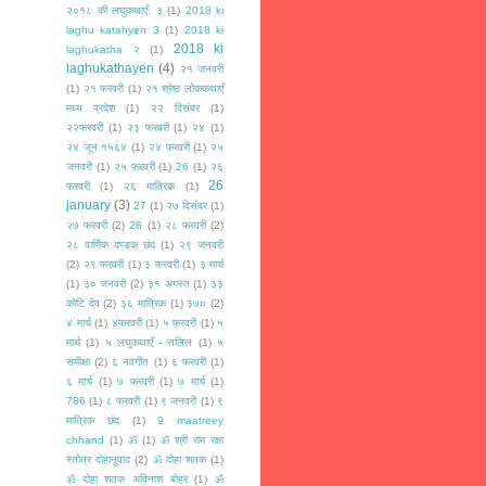
२०१८ की लघुकथाएँ: ३
(1)
2018 ki
laghu katahyen 3
(1)
2018 ki
2018 ki
laghukatha २
(1)
laghukathayen
(4)
२१ जनवरी
(1)
२१ फरवरी
(1)
२१ श्रेष्ठ लोककथाएँ
मध्य प्रदेश
(1)
२२ दिसंबर
(1)
२२फरवरी
(1)
२३ फरवरी
(1)
२४
(1)
२४ जून १५६४
(1)
२४ फरवरी
(1)
२५
जनवरी
(1)
२५ फरवरी
(1)
26
(1)
२६
26
फरवरी
(1)
२६ मात्रिक
(1)
january
(3)
27
(1)
२७ दिसंबर
(1)
२७ फरवरी
(2)
28
(1)
२८ फरवरी
(2)
२८ वार्णिक दण्डक छंद
(1)
२९ जनवरी
(2)
२९ फरवरी
(1)
३ फरवरी
(1)
३ मार्च
(1)
३० जनवरी
(2)
३१ अगस्त
(1)
३३
कोटि देव
(2)
३६ मात्रिक
(1)
३७०
(2)
४ मार्च
(1)
४फरवरी
(1)
५ फरवरी
(1)
५
मार्च
(1)
५ लघुकथाएँ - सलिल
(1)
५
समीक्षा
(2)
६ नवगीत
(1)
६ फरवरी
(1)
६ मार्च
(1)
७ फरवरी
(1)
७ मार्च
(1)
786
(1)
८ फरवरी
(1)
९ जनवरी
(1)
९
मात्रिक छंद
(1)
9 maatreey
chhand
(1)
ॐ
(1)
ॐ श्री राम रक्षा
स्तोत्र दोहानुवाद
(2)
ॐ दोहा शतक
(1)
ॐ दोहा शतक अविनाश बोहर
(1)
ॐ