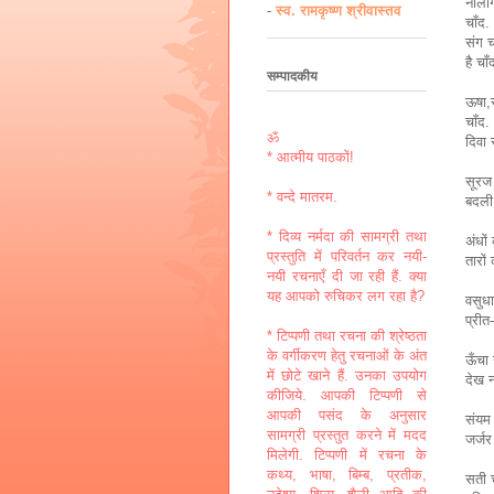
नीलां
-
स्व. रामकृष्ण श्रीवास्तव
चाँद.
संग च
है चाँ
सम्पादकीय
ऊषा,स
चाँद.
ॐ
दिवा 
* आत्मीय पाठकों!
सूरज 
* वन्दे मातरम.
बदली 
* दिव्य नर्मदा की सामग्री तथा
अंधों
प्रस्तुति में परिवर्तन कर नयी-
तारों
नयी रचनाएँ दी जा रही हैं. क्या
यह आपको रुचिकर लग रहा है?
वसुधा
प्रीत
* टिप्पणी तथा रचना की श्रेष्ठता
के वर्गीकरण हेतु रचनाओं के अंत
ऊँचा 
में छोटे खाने हैं. उनका उपयोग
देख न
कीजिये. आपकी टिप्पणी से
आपकी पसंद के अनुसार
संयम
सामग्री प्रस्तुत करने में मदद
जर्जर
मिलेगी. टिप्पणी में रचना के
कथ्य, भाषा, बिम्ब, प्रतीक,
सती च