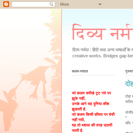
दिव्य नर्
दिव्य नर्मदा : हिंदी तथा अन्य भाषाओँ 
creative works. Bridges gap be
कलम-मशाल
गुरुव
दो
जो कलम सरीखे टूट गये पर
दोहा 
झुके नहीं,
स
उनके आगे यह दुनिया शीश
झुकाती है.
संजी
जो कलम किसी कीमत पर बेची
*
नहीं गयी,
चाँद 
वह तो मशाल की तरह उठायी
जाती है.