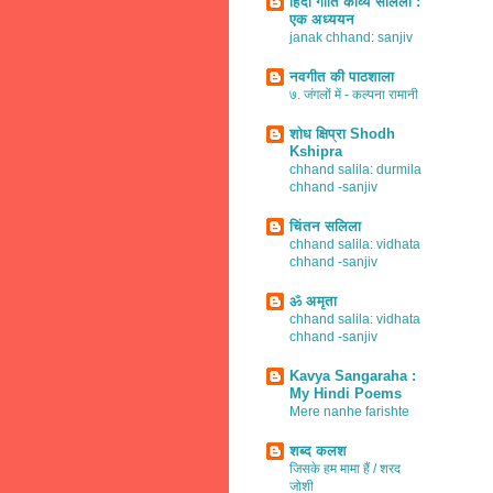
हिंदी गीति काव्य सलिला :
एक अध्ययन
janak chhand: sanjiv
नवगीत की पाठशाला
७. जंगलों में - कल्पना रामानी
शोध क्षिप्रा Shodh
Kshipra
chhand salila: durmila
chhand -sanjiv
चिंतन सलिला
chhand salila: vidhata
chhand -sanjiv
ॐ अमृता
chhand salila: vidhata
chhand -sanjiv
Kavya Sangaraha :
My Hindi Poems
Mere nanhe farishte
शब्द कलश
जिसके हम मामा हैं / शरद
जोशी