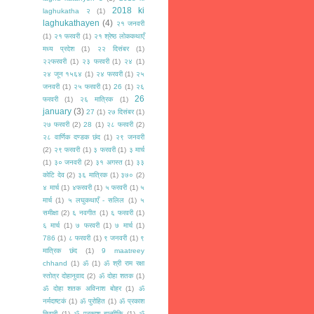
2018 ki
laghukatha २
(1)
laghukathayen
(4)
२१ जनवरी
(1)
२१ फरवरी
(1)
२१ श्रेष्ठ लोककथाएँ
मध्य प्रदेश
(1)
२२ दिसंबर
(1)
२२फरवरी
(1)
२३ फरवरी
(1)
२४
(1)
२४ जून १५६४
(1)
२४ फरवरी
(1)
२५
जनवरी
(1)
२५ फरवरी
(1)
26
(1)
२६
26
फरवरी
(1)
२६ मात्रिक
(1)
january
(3)
27
(1)
२७ दिसंबर
(1)
२७ फरवरी
(2)
28
(1)
२८ फरवरी
(2)
२८ वार्णिक दण्डक छंद
(1)
२९ जनवरी
(2)
२९ फरवरी
(1)
३ फरवरी
(1)
३ मार्च
(1)
३० जनवरी
(2)
३१ अगस्त
(1)
३३
कोटि देव
(2)
३६ मात्रिक
(1)
३७०
(2)
४ मार्च
(1)
४फरवरी
(1)
५ फरवरी
(1)
५
मार्च
(1)
५ लघुकथाएँ - सलिल
(1)
५
समीक्षा
(2)
६ नवगीत
(1)
६ फरवरी
(1)
६ मार्च
(1)
७ फरवरी
(1)
७ मार्च
(1)
786
(1)
८ फरवरी
(1)
९ जनवरी
(1)
९
मात्रिक छंद
(1)
9 maatreey
chhand
(1)
ॐ
(1)
ॐ श्री राम रक्षा
स्तोत्र दोहानुवाद
(2)
ॐ दोहा शतक
(1)
ॐ दोहा शतक अविनाश बोहर
(1)
ॐ
नर्मदाष्टकं
(1)
ॐ पुरोहित
(1)
ॐ प्रकाश
तिवारी
(1)
ॐ प्रकाश बाल्मीकि
(1)
ॐ