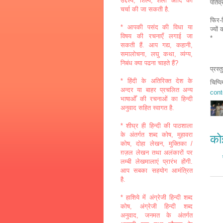
उद्देश्य, शिल्प, शैली आदि की
पतिव्
चर्चा की जा सकती है.
फिर-
* आपकी पसंद की विधा या
ज्यों
विषय की रचनाएँ लगाई जा
*
सकती हैं. आप गद्य, कहानी,
समालोचना, लघु कथा, व्यंग्य,
निबंध क्या पढना चाहते हैं?
प्रस्
* हिंदी के अतिरिक्त देश के
चिप्प
अन्दर या बाहर प्रचलित अन्य
cont
भाषाओँ की रचनाओं का हिन्दी
अनुवाद सहित स्वागत है.
* शीघ्र ही हिन्दी की पाठशाला
के अंतर्गत शब्द कोष, मुहावरा
कोई
कोष, दोहा लेखन, मुक्तिका /
ग़ज़ल लेखन तथा अलंकारों पर
लम्बी लेखमालाएं प्रारंभ होंगी.
आप सबका सहयोग आमंत्रित
है.
* हाशिये में अंग्रेजी हिन्दी शब्द
कोष, अंग्रेजी हिन्दी शब्द
अनुवाद, जनमत के अंतर्गत