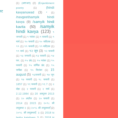
(1)
(अश'आर)
(2)
(Enjambment
(hindi
poetry
(1)
स्ट
kavyanuwad
(3)
*
(1)
/navgeet/samyik hindi
/samyik hindi
kavya
(9)
/samyik
kavita
(50)
hindi kavya
(123)
१
जनवरी
(1)
१ नवंबर
(1)
१ फरवरी
(1)
१
मार्च
(1)
१० फरवरी
(1)
१० मात्रिक
(1)
११
(1)
११ फरवरी
(1)
११ मात्रिक
(1)
१२ जून
(3)
११ मार्च
(1)
१२ फरवरी
(1)
१३ जनवरी
(1)
१३ फरवरी
(1)
१४
फर.
(1)
१५ छंद
(1)
१५ नवंबर
(1)
१५
फरवरी
(1)
१५ वार्णिक छंद
(1)
१५
15
समीक्षा
(1)
१५ सितंबर
(1)
august
(5)
१६फरवरी
(1)
१७ जून
(1)
१७ फरवरी
(1)
१८ फरवरी
(1)
1857
(1)
१९ फरवरी
(1)
१९.7
(1)
२
दोहा
(1)
२ फरवरी
(1)
२ मार्च
(1)
2.12.1984
(1)
20 अक्टूबर 2013
(1)
२० अप्रैल
(1)
२० फरवरी
(1)
2014
(1)
2015
(1)
२०१८ की
लघुकथा २
(1)
२०१८ की लघुकथाएँ
(2)
२०१८ की लघुकथाएँ: ३
(1)
2018 ki
laghu katahyen 3
(1)
2018 ki