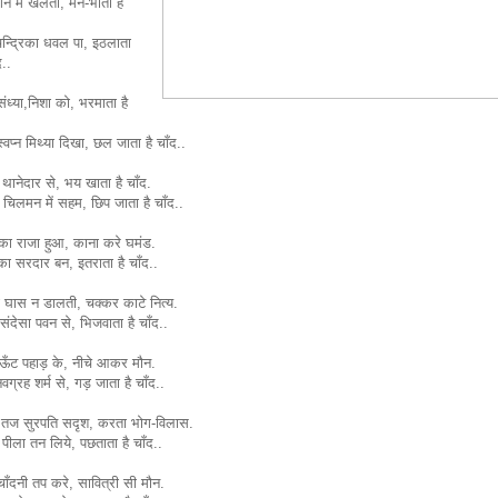
गन में खेलता, मन-भाता है
न्द्रिका धवल पा, इठलाता
द..
ंध्या,निशा को, भरमाता है
स्वप्न मिथ्या दिखा, छल जाता है चाँद..
थानेदार से, भय खाता है चाँद.
चिलमन में सहम, छिप जाता है चाँद..
 का राजा हुआ, काना करे घमंड.
 का सरदार बन, इतराता है चाँद..
 घास न डालती, चक्कर काटे नित्य.
-संदेसा पवन से, भिजवाता है चाँद..
ऊँट पहाड़ के, नीचे आकर मौन.
वग्रह शर्म से, गड़ जाता है चाँद..
 तज सुरपति सदृश, करता भोग-विलास.
 पीला तन लिये, पछताता है चाँद..
ाँदनी तप करे, सावित्री सी मौन.