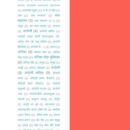
doha shatak avinash beohar
(1)
ॐप्रकाश शुक्ल
(1)
अ से अं दोहा
(1)
अंक
अंक
(1)
अंक मनरंजन
(1)
माहात्म्य
(3)
अंक माहात्म्य (१-९)
(1)
अंकुर
(2)
अंग तथा प्रकार
(2)
अंगदान
अंगरेजी
(4)
(1)
अंगरेजी कविता
(1)
अंगरेजी ग़ज़ल- हिन्दी काव्यानुवाद: प्रो.
अनिल जैन -डॉ. बाबु जोसेफ
(1)
अंगरेजी
द्विपदियाँ
(1)
अंगरेजी में - २
(1)
अंगार
(1)
अंगिका
(9)
अंगिका दोहा
(2)
अंगिका
अंगिका दोहा मुक्तिका
दोहा ग़ज़ल
(1)
(6)
अंगिका दोहे
(1)
अंगूठा
(1)
अँगूठा
(1)
अंग्रेजी
अंगूठी
(1)
अंग्रेज दोहाकार
(1)
(9)
अंग्रेजी कविता
(9)
अँग्रेज़ी
काव्य
(1)
अँग्रेज़ी काव्य विधाएँ-3
(1)
अँग्रेज़ी काव्य विधाएँ-4
(1)
अंग्रेजी
चतुष्पदी
(1)
अंग्रेजी नाटक
(1)
अंग्रेजी
भाषा
(1)
अंग्रेजी-हिंदी काव्यानुवाद
(1)
अंजली
(1)
अंजुमन 'आरज़ू'
(1)
अँजुरी
(1)
अंजुरी भर धूप
(1)
अंतःकरण
(1)
अंतरराष्ट्रीय काव्य प्रेमी मंच
(1)
अंतरिक्ष
उड़ान दिवस
(1)
अंतिम सत्य
(1)
अंदाज
अपना-अपना
(1)
अंध मोह
(1)
अंध श्रद्धा
(1)
अंधड़
(1)
अँधा
(1)
अँधा बाँटे रेवड़ी