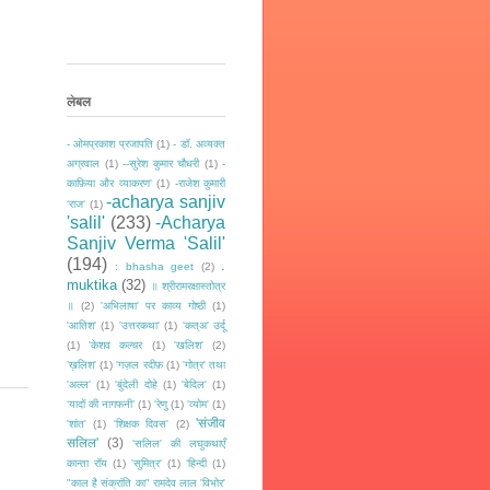
लेबल
- ओमप्रकाश प्रजापति
(1)
- डॉ. अव्यक्त
अग्रवाल
(1)
--सुरेश कुमार चौधरी
(1)
-
काफ़िया और व्याकरण'
(1)
-राजेश कुमारी
-acharya sanjiv
‘राज‘
(1)
'salil'
(233)
-Acharya
Sanjiv Verma 'Salil'
(194)
.
: bhasha geet
(2)
muktika
(32)
॥ श्रीरामरक्षास्तोत्र
॥
(2)
'अभिलाषा' पर काव्य गोष्ठी
(1)
'आतिश'
(1)
'उत्तरकथा'
(1)
'कत्अ' उर्दू
(1)
'केशव कल्चर
(1)
'खलिश'
(2)
’ख़लिश'
(1)
'गज़ल रदीफ़
(1)
'गोत्र' तथा
'अल्ल'
(1)
'बुंदेली दोहे
(1)
'बेदिल'
(1)
‘यादों की नागफनी’
(1)
'रेणु
(1)
'व्योम'
(1)
'संजीव
'शांत'
(1)
'शिक्षक दिवस'
(2)
सलिल'
(3)
'सलिल' की लघुकथाएँ
कान्ता रॉय
(1)
'सुमित्र'
(1)
‘हिन्दी
(1)
"काल है संक्रांति का" रामदेव लाल 'विभोर'