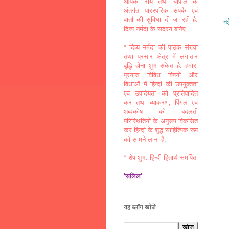
आपकी राय तथा चौपाल के
अंतर्गत पारस्परिक संपर्क एवं
वार्ता की सुविधा दी जा रही है.
नई
दिव्य नर्मदा के सदस्य बनिए.
* दिव्य नर्मदा की पाठक संख्या
तथा प्रसार क्षेत्र में लगातार
वृद्धि होना शुभ संकेत है. हमारा
प्रयास विविध विषयों और
विधाओं में हिन्दी की उपयुक्तता
एवं उपादेयता को प्रतिपादित
कर तथा व्याकरण, पिंगल एवं
शब्दकोष को बदलती
परिस्थितियों के अनुरूप विकसित
कर हिन्दी के शुद्ध साहित्यिक रूप
को सामने लाना है.
* शेष शुभ. हिन्दी हितार्थ समर्पित
'सलिल'
यह ब्लॉग खोजें