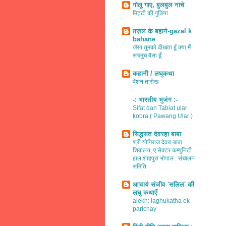
गोलू गाए, बुलबुल नाचे
मिट्टी की गुडिया
ग़ज़ल के बहाने-gazal k
bahane
जैसा तुमको दीखता हूँ क्या मैं
सचमुच वैसा हूँ
कहानी / लघुकथा
पेंशन तारीख
-: भारतीय भुजंग :-
Sifat dan Tabiat ular
kobra ( Pawang Ular )
सिद्धसंत देवरहा बाबा
श्री योगिराज देवरा बाबा
शिवालय, ए सेक्टर कम्युनिटी
हाल शाहपुरा भोपाल : संचालन
समिति
आचार्य संजीव 'सलिल' की
लघु कथाएँ
alekh: laghukatha ek
parichay