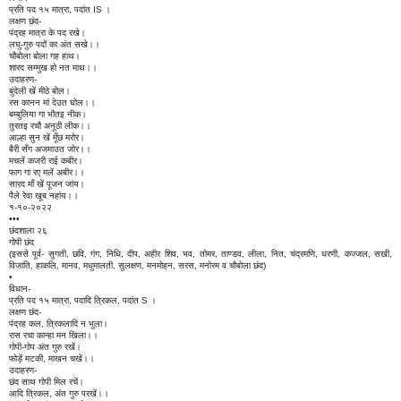
प्रति पद १५ मात्रा, पदांत IS ।
लक्षण छंद-
पंद्रह मात्रा के पद रखे।
लघु-गुरु पदों का अंत सखे।।
चौबोला बोला गह हाथ।
शारद सम्मुख हो नत माथ।।
उदाहरण-
बुंदेली खें मीठे बोल।
रस कानन मां देउत घोल।।
बम्बुलिया गा भौतइ नीक।
तुरतइ रचौ अनूठी लीक।।
आल्हा सुन खें मूँछ मरोर।
बैरी सँग अजमाउत जोर।।
मचलें कजरी राई कबीर।
फाग गा रए मलें अबीर।।
सारद माँ खें पूजन जांय।
पैले रेवा खूब नहांय।।
१-१०-२०२२
•••
छंदशाला २६
गोपी छंद
(इससे पूर्व- सुगती, छवि, गंग, निधि, दीप, अहीर शिव, भव, तोमर, ताण्डव, लीला, नित, चंद्रमणि, धरणी, कज्जल, सखी,
विजाति, हाकलि, मानव, मधुमालती, सुलक्षण, मनमोहन, सरस, मनोरम व चौबोला छंद)
•
विधान-
प्रति पद १५ मात्रा, पदादि त्रिकल, पदांत S ।
लक्षण छंद-
पंद्रह कल, त्रिकलादि न भुला।
रास रचा कान्हा मन खिला।।
गोपी-गोप अंत गुरु रखें।
फोड़ें मटकी, माखन चखें।।
उदाहरण-
छंद साथ गोपी मिल रचें।
आदि त्रिकल, अंत गुरु परखें।।