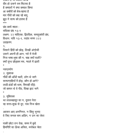
दीप हो उसने तम मिटाया है
है कमालों ने क्या कमाल किया
आ कबीरों को बेच-खाया है
मार गाँधी को कह रहे बापू
झूठ ने सत्य को हराया है
***
छंद कार्य शाला :
राधिका छंद १३-९
लक्षण: २२ मात्रिक, द्विपदिक, समतुकांती छंद.
विधान: यति १३-९, पदांत मगण २२२
उदाहरण:
१.
जिसने हिंदी को छोड़, लिखी अंग्रेजी
उसने अपनी ही आन, गर्त में भेजी
निज भाषा-भूषा की न, चाह क्यों पाली?
क्यों दुग्ध छोड़कर मय, प्याले में ढाली
*
नवप्रयोग
२. मुक्तक
गाँधी की आँधी चली, लोग थे जागे
सत्याग्रहियों में होड़, कौन हो आगे?
लाठी-डंडों को थाम, सिपाही दौड़े-
जो कायर थे वे पीठ, दिखा झट भागे
*
३. मुक्तिका
था लालबहादुर सा न, दूसरा नेता
रह सत्ता-सुख से दूर, नाव निज खेता
.
अवसर आए अनगिनत, न किंतु भुनाए
वे जिए जनक सम अडिग, न उन सा जेता
.
पाकी छोटा तन देख, समर में कूदे
हिमगिरि सा ऊँचा अजित, मनोबल चेता
.