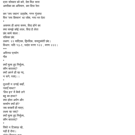
व्रत सोमवार को करे, देश मिल सारा
अमरीका का अभिमान, कर दिया रेता
.
कर 'जय जवान' उद्घोष, गगन गुंजाया
फिर 'जय किसान' था जोश, नया भर देता
*
असमय ही आया समय, विदा होने का
क्या समझे कोई लाल, विदा है लेता
छंद कार्य शाला :
राधिका छंद
लक्षण: २२ मात्रिक, द्विपदिक, समतुकांती छंद।
विधान: यति १३-९, पदांत यगण १२२ , मगण २२२।
***
अभिनव प्रयोग
गीत
*
क्यों मूल्य हुए निर्मूल्य,
कौन बतलाए?
क्यों अपने ही रह गए,
न सगे; पराए।।
*
तुलसी न उगाई कहाँ,
नवाएँ माथा?
'लिव इन' में कैसे लगे
बहू का हाथा?
क्या होता अर्पण और
समर्पण क्यों हो?
जब बराबरी ही मात्र,
लक्ष्य रह जाए?
क्यों मूल्य हुए निर्मूल्य,
कौन बतलाए?
*
रिश्ते न टिकाऊ रहे,
यही है रोना।