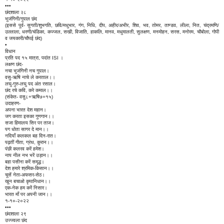
•••
छंदशाला २८
भुजंगिनी/गुपाल छंद
(इससे पूर्व- सुगती/शुभगति, छवि/मधुभार, गंग, निधि, दीप, अहीर/अभीर, शिव, भव, तोमर, ताण्डव, लीला, नित, चंद्रमणि/
उल्लाला, धरणी/चंडिका, कज्जल, सखी, विजाति, हाकलि, मानव, मधुमालती, सुलक्षण, मनमोहन, सरस, मनोरम, चौबोला, गोपी
व जयकारी/चौपई छंद)
•
विधान
प्रति पद १५ मात्रा, पदांत ISI ।
लक्षण छंद-
नचा भुजंगिनी नच गुपाल।
वसु-ऋषि नाचे ले करताल।।
लघु-गुरु-लघु पद अंत रसाल।
छंद रचे कवि, करे कमाल।।
(संकेत- वसु८+ऋषि७=१५)
उदाहरण-
अपना भारत देश महान।
जग करता इसका गुणगान।।
सजा हिमालय सिर पर ताज।
पग धोता सागर दे मान।।
नदियाँ कलकल बह दिन-रात।
पढ़तीं गीता, ग्रंथ, कुरान।।
पंछी कलरव करें हमेश।
नाप नील नभ भरें उड़ान।।
बहा पसीना करें समृद्ध।
देश हमारे श्रमिक-किसान।।
चूसें नेता-अफसर-सेठ।
खून बचाओ कृपानिधान।।
एक-नेक हम करें निसार।
भारत माँ पर अपनी जान।।
१-१०-२०२२
•••
छंदशाला २९
उज्ज्वला छंद