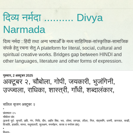
दिव्य नर्मदा .......... Divya
Narmada
दिव्य नर्मदा : हिंदी तथा अन्य भाषाओँ के मध्य साहित्यिक-सांस्कृतिक-सामाजिक
संपर्क हेतु रचना सेतु A plateform for literal, social, cultural and
spiritual creative works. Bridges gap between HINDI and
other languages, literature and other forms of expression.
गुरुवार, 2 अक्टूबर 2025
अक्टूबर २, चौबोला, गोपी, जयकारी, भुजंगिनी,
उज्ज्वला, राधिका, शास्त्री, गाँधी, शब्दालंकार,
सलिल सृजन अक्टूबर २
*
छंदशाला २५
चौबोला छंद
(इससे पूर्व- सुगती, छवि, गंग, निधि, दीप, अहीर शिव, भव, तोमर, ताण्डव, लीला, नित, चंद्रमणि, धरणी, कज्जल, सखी,
विजाति, हाकलि, मानव, मधुमालती, सुलक्षण, मनमोहन, सरस व मनोरम छंद)
•
विधान-