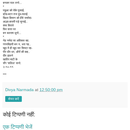
बनकर पाल तनो...
*
पछुआ को रोके पुरवाई.
ब्रेड-बटर तज दूध-मलाई
खिला किसन को हँसे जसोदा-
आल्हा-कजरी पड़े सुनाई..
कंस बिराजे
फिर सत्ता पर
बन बलराम धुनो...
*
नेह नर्मदा सा अविकल बह.
गगनविहारी बन न, धरा गह..
खुद में ही खुद मत सिमटा रह-
पीर धीर धर, औरों की कह..
दीप ढालने
खातिर माटी के
सँग 'सलिल' सनो.
२-१०-११
***
Divya Narmada
at
12:50:00 pm
शेयर करें
कोई टिप्पणी नहीं:
एक टिप्पणी भेजें