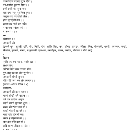
कला दिखा पंद्रह सुख दिया।
नंद-यशोदा हुलसा हिया।।
बंसी बजी गोप सुन गए।
रास रचा प्रभु पुलकित हुए।।
जमुना तट पर खेलें खेल।
होता द्वैताद्वैती मेल।।
कान्हा हर गोपी सह नचे।
नाना रूप मनोहर रचे।।
१-१०-२०२२
•••
छंदशाला २७
जयकारी छंद
(इससे पूर्व- सुगती, छवि, गंग, निधि, दीप, अहीर शिव, भव, तोमर, ताण्डव, लीला, नित, चंद्रमणि, धरणी, कज्जल, सखी,
विजाति, हाकलि, मानव, मधुमालती, सुलक्षण, मनमोहन, सरस, मनोरम, चौबोला व गोपी छंद)
•
विधान-
प्रति पद १५ मात्रा, पदांत SI ।
लक्षण छंद-
अंतिम तिथि कल संख्या मीत।
गुरु-लघु पद का अंत सुनीत।।
जयकारी-चौपई सुनाम।
गति-यति-लय-रस छंद ललाम।।
(संकेत- अंतिम तिथि १५)
उदाहरण-
जयकारी की कला महान।
चमचे सीखें, भरें उड़ान।।
करे वार तारीफ अचूक।
बढ़ती जाती सुनकर भूख।।
कंकर को शंकर कह रहे।
बहती गंगा में बह रहे।।
चरते खेत ईनामों का।
समय है बेईमानों का।।
लेन-देन सौदे कर रहे।
कवि चारण जीकर मर रहे।।
१-१०-२०२२