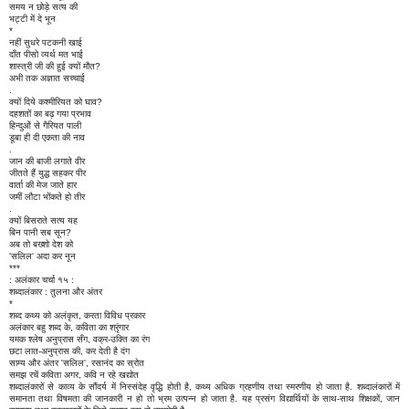
समय न छोड़े सत्य की
भट्टी में दे भून
*
नहीं सुधरे पटकनी खाई
दाँत पीसो व्यर्थ मत भाई
शास्त्री जी की हुई क्यों मौत?
अभी तक अज्ञात सच्चाई
.
क्यों दिये कश्मीरियत को घाव?
दहशतों का बढ़ गया प्रभाव
हिन्दुओं से गैरियत पाली
डूबा ही दी एकता की नाव
.
जान की बाजी लगाते वीर
जीतते हैं युद्ध सहकर पीर
वार्ता की मेज जाते हार
जमीं लौटा भोंकते हो तीर
.
क्यों बिसराते सत्य यह
बिन पानी सब सून?
अब तो बख्शो देश को
'सलिल' अदा कर नून
***
: अलंकार चर्चा १५ :
शब्दालंकार : तुलना और अंतर
*
शब्द कथ्य को अलंकृत, करता विविध प्रकार
अलंकार बहु शब्द के, कविता का श्रृंगार
यमक श्लेष अनुप्रास सँग, वक्र-उक्ति का रंग
छटा लात-अनुप्रास की, कर देती है दंग
साम्य और अंतर 'सलिल', रसानंद का स्रोत
समझ रचें कविता अगर, कवि न रहे खद्योत
शब्दालंकारों से काव्य के सौंदर्य में निस्संदेह वृद्धि होती है, कथ्य अधिक ग्रहणीय तथा स्मरणीय हो जाता है. शब्दालंकारों में
समानता तथा विषमता की जानकारी न हो तो भ्रम उत्पन्न हो जाता है. यह प्रसंग विद्यार्थियों के साथ-साथ शिक्षकों, जान