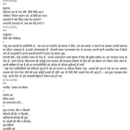
२-१०-२०२०
***
मुक्तक :
सज्जित कर दे रत्न मणि, हिंदी मंदिर आज
'सलिल' निरंतर सृजन कर, हो हिंदी-सर ताज
सरकारों ने कब किया भाषा का उत्थान?
जनवाणी जनतंत्र में, कब कर पाई राज??
२.१०.२०१५
***
लघुकथा:
गाँधी और गाँधीवाद
*
'बापू आम आदमी के प्रतिनिधि थे. जब तक हर भारतीय को कपडा न मिले, तब तक कपडे न पहनने का संकल्प उनकी महानता
का जीवत उदाहरण है. वे हमारे प्रेरणास्रोत हैं' -नेताजी भाषण फटकारकर मंच से उतरकर अपनी मंहगी आयातित कार में बैठने
लगे तो पत्रकारों ऐ उनसे कथनी-करनी में अन्तर का कारन पूछा.
नेताजी बोले- 'बापू पराधीन भारत के नेता थे. उनका अधनंगापन पराये शासन में देश की दुर्दशा दर्शाता था, हम स्वतंत्र भारत के
नेता हैं. अपने देश के जीवनस्तर की समृद्धि तथा सरकार की सफलता दिखाने के लिए हमें यह ऐश्वर्य भरा जीवन जीना होता है.
हमारी कोशिश तो यह है की हर जनप्रतिनिधि को अधिक से अधिक सुविधाएं दी जायें.'
' चाहे जन प्रतिनिधियों की सविधाएं जुटाने में देश के जनगण क दीवाला निकल जाए. अभावों की आग में देश का जन सामान्य
जलाता रहे मगर नेता नीरो की तरह बांसुरी बजाते ही रहेंगे- वह भी गाँधी जैसे आदर्श नेता की आड़ में.' - एक युवा पत्रकार बोल
पड़ा. अगले दिन से उसे सरकारी विज्ञापन मिलना बंद हो गया.
२-१०-२०१४
***
नवगीत: उत्सव का मौसम
*
उत्सव का
मौसम आया
मन बन्दनवार बनो...
*
सूना पनघट और न सिसके.
चौपालों की ईंट न खिसके..
खलिहानों-अमराई की सुध
ले, बखरी की नींव न भिसके..
हवा विषैली
राजनीति की