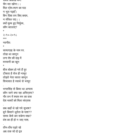
संबंध बिकाऊ बना
चैन मत खोना।।
मिल प्रेम-त्याग का पाठ
न भूल पढ़ाएँ।
बिन दिशा तय किए कदम,
न मंजिल पाए।।
क्यों मूल्य हुए निर्मूल्य,
कौन बतलाए?
*
२-१०-२०१८
***
नवगीत:
*
सत्याग्रह के नाम पर.
तोडा था कानून
लगा शेर की दाढ़ में
मनमानी का खून
*
बीज बोकर हो गये हैं दूर
टीसता है रोज ही नासूर
तोड़ते नेता सतत कानून
सियासत है स्वार्थ से भरपूर
.
भगतसिंह से किया था अन्याय
कौन जाने क्या रहा अभिप्राय?
गौर तन में श्याम मन का वास
देश भक्तों को मिला संत्रास
.
कब कहाँ थे खो गये सुभाष?
बुने किसने धूर्तता के पाश??
समय कैसे कर सकेगा माफ़?
वंश का ही हो न जाए नाश.
.
तीन-पाँच पढ़ते रहे
अब तक जो दो दून