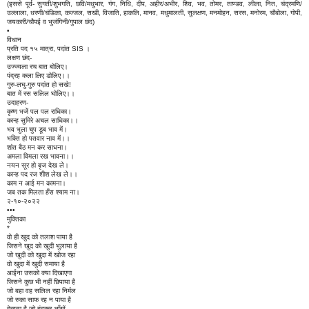
(इससे पूर्व- सुगती/शुभगति, छवि/मधुभार, गंग, निधि, दीप, अहीर/अभीर, शिव, भव, तोमर, ताण्डव, लीला, नित, चंद्रमणि/
उल्लाला, धरणी/चंडिका, कज्जल, सखी, विजाति, हाकलि, मानव, मधुमालती, सुलक्षण, मनमोहन, सरस, मनोरम, चौबोला, गोपी,
जयकारी/चौपई व भुजंगिनी/गुपाल छंद)
•
विधान
प्रति पद १५ मात्रा, पदांत SIS ।
लक्षण छंद-
उज्ज्वला रच बात बोलिए।
पंद्रह कला लिए डोलिए।।
गुरु-लघु-गुरु पदांत हो सखे!
बात में रस सलिल घोलिए।।
उदाहरण-
कृष्ण भजें पल पल राधिका।
कान्ह सुमिरे अचल साधिका।।
भव भुला चुप डूब भाव में।
भक्ति हो पतवार नाव में।।
शांत बैठ मन कर साधना।
अमला विमला रख भावना।।
नयन सूर हो बृज देख ले।
कान्ह पद रज शीश लेख ले।।
काम न आई मन कामना।
जब तक मिलता हँस श्याम ना।
२-१०-२०२२
•••
मुक्तिका
*
वो ही खुद को तलाश पाया है
जिसने खुद को खुदी भुलाया है
जो खुदी को खुदा में खोज रहा
वो खुदा में खुदी समाया है
आईना उसको क्या दिखाएगा
जिसने कुछ भी नहीं छिपाया है
जो बहा वह सलिल रहा निर्मल
जो रुका साफ रह न पाया है
देखता है जो बंदकर आँखें