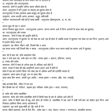
सामान्य तथा रचनाकारों के लिये समान रूप से उपयोगी है.
अ. अनुप्रास और लाटानुप्रास:
समानता: दोनों में आवृत्ति जनित काव्य सौंदर्य होता है.
अंतर: अनुप्रास में वर्ण (अक्षर या मात्रा) का दुहराव होता है.
लाटानुप्रास में शब्द (सार्थक अक्षर-समूह) का दुहराव होता है.
उदाहरण: अगम अनादि अनंत अनश्वर, अद्भुत अविनाशी
'सलिल' सतासतधारी जहँ-तहँ है काबा-काशी - अनुप्रास (छेकानुप्रास, अ, स, क)
*
अपना कुछ भी रहा न अपना
सपना निकला झूठा सपना - लाटानुप्रास (अपना. सपना समान अर्थ में भिन्न अन्वयों के साथ शब्द का दुहराव)
आ. लाटानुप्रास और यमक:
समानता : दोनों में शब्द की आवृत्ति होती है.
अंतर: लाटानुप्रास में दुहराये जा रहे शब्द का अर्थ एक ही होता है जबकि यमक में दुहराया गया शब्द हर बार भिन्न (अलग) अर्थ
में प्रयोग किया जाता है.
उदाहरण: वह जीवन जीवन नहीं, जिसमें शेष न आस
वह मानव मानव नहीं जिसमें शेष न श्वास - लाटानुप्रास (जीवन तथा मानव शब्दों का समान अर्थ में दुहराव)
*
ढाल रहे हैं ढाल को, सके आक्रमण रोक
ढाल न पाये ढाल वह, सके ढाल पर टोंक - यमक (ढाल = ढालना, हथियार, उतार)
इ. यमक और श्लेष:
समानता: दोनों में शब्द के अनेक (एक से अधिक) अर्थ होते हैं.
अंतर: यमक में शब्द की कई आवृत्तियाँ अलग-अलग अर्थ में होती हैं.
श्लेष में एक बार प्रयोग किया गया शब्द एक से अधिक अर्थों की प्रतीति कराता है.
उदाहरण: छप्पर छाया तो हुई, सर पर छाया मीत
छाया छाया बिन शयन, करती भूल अतीत - यमक (छाया = बनाया, छाँह, नाम, परछाईं)
*
चाहे-अनचाहे मिले, जीवन में तय हार
बिन हिचके कर लो 'सलिल', बढ़कर झट स्वीकार -श्लेष (हार = माला, पराजय)
*
ई. श्लेष और श्लेष वक्रोक्ति:
समानता: श्लेष और श्लेष वक्रोक्ति दोनों में किसी शब्द के एक से अधिक अर्थ होते हैं.
अंतर: श्लेष में किसी शब्द के बहु अर्थ होना ही पर्याप्त है. वक्रोक्ति में एक अर्थ में कही गयी बात का श्रोता द्वारा भिन्न अर्थ
निकाला (कल्पित किया जाना) आवश्यक है.
उदहारण: सुर साधे सुख-शांति हो, मुँद जाते हैं नैन
मानस जीवन-मूल्यमय, देता है नित चैन - श्लेष (सुर = स्वर, देवता / मानस = मनस्पटल, रामचरित मानस)