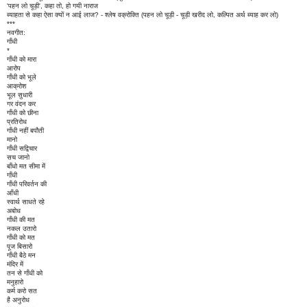
'पहन लो चूड़ी', कहा तो, हो गयी नाराज
ब्याहता से कहा ऐसा क्यों न आई लाज? - श्लेष वक्रोक्ति (पहन लो चूड़ी - चूड़ी खरीद लो, कल्पित अर्थ ब्याह कर लो)
***
नवगीत:
गाँधी
*
गाँधी को मारा
आरोप
गाँधी को भूले
आक्रोश
भूल सुधारी
गर वंदन कर
गाँधी को छीना
प्रतिरोध
गाँधी नहीं बपौती
मानो
गाँधी सद्विचार
सच जानो
बाँधो मत सीमा में
गाँधी
गाँधी परिवर्तन की
आँधी
स्वार्थ साधते रहे
अबोध
गाँधी की मत
नकल उतारो
गाँधी को मत
पूज बिसारो
गाँधी बैठे मन
मंदिर में
तन से गाँधी को
मनुहारो
कर्म करो सत
है अनुरोध