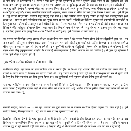
के नाम आज भी अपरिवर्तित हैं। रावण ने एक स्वर्ण मृग को प्रलोभन के रूप में प्रयोग करके सीता से तब मुलाकात की, जब
मारीच द्वारा स्वर्ग मृग का वेश धारण कर श्री राम तथा लक्ष्मण को छलपूर्वक दूर ले जाने के बाद वह अपने आश्रम में अकेली थीं ।
एक वृद्ध ऋषि के वेश में, उसने सीता का अपहरण किया और उन्हें अपने पुष्पक विमान, लंका में वेरागंटोटा (विमान उतरने का
स्थान/हवाई अड्डा") लाया। वाल्मीकि रामायण के अनुसार, रावण भारत से सीता देवी को पुष्पक विमान में लाया था। इसे सिंहल
में "दंडु मोनारा यंत्रनाया" (विशाल मयूर यंत्र) कहा गया है। यह वर्तमान जंगल ही वह स्थान हैं जहाँ कभी लंकापुर शहर हुआ
करता था। शहर में रानी मंदोदरी के लिए एक सुंदर महल था जो झरनों, नदियों और विभिन्न प्रकार की वनस्पतियों और जीवों से
घिरा हुआ था। सीता को लंकापुर में रानी मंदोदरी के महल में रखा गया था। जिस स्थान पर सीता को बंदी बनाया गया था उसे
सिंहल में सीता कोटुवा (सीता का किला) कहा जाता है। सिंहली भाषा में विमान को "धंडू मोनारा" / "उड़ता हुआ मोर" कहा जाता
है, इसीलिए इसका नाम गुरुलुपोथा अर्थात "पक्षियों के अंग"हुआ। इसे 'गवगला' भी कहा जाता है।
रथ यात्रा मार्ग में सीता अश्रु तालाब स्थित है और ऐसा माना जाता है कि इसका निर्माण सीता देवी के आँसुओं से हुआ था। तब
से यह कभी नहीं सूखा। भीषण अकाल-काल में जब आस-पास की नदियाँ सूख जाती थीं, यहाँ पानी रहता था। पर्यटक प्रसिद्ध
सीता पुष्प (सारका अशोका) भी देख सकते हैं। इन फूलों की ख़ासियत पंखुड़ियों, पुंकेसर और स्त्रीकेसर की संरचना है, जो
धनुष धारण किए हुए एक मानव आकृति के समान हैं और कहा जाता है कि ये भगवान राम का प्रतीक हैं। ये फूल पूरे श्रीलंका में
केवल इसी क्षेत्र में प्राप्त होते हैं।
नुवारा एलिया (अशोक वाटिका) में सीता अम्मन मंदिर
केथीश्वरम् मंदिर- श्री लंका के उत्तर-पश्चिम भाग में मन्नार द्वीप पर स्थित यह भगवान शिव को समर्पित एक रावण मंदिर है।
इसकी स्थापना रावण के पितामह मय दानव ने की थी। यह तीसरा स्थान है जहाँ श्री राम ने ब्रह्म-हत्या के पाप से मुक्ति पाने
के लिए शिव लिंग स्थापित कर शिव पूजन किया था। हर पूर्णिमा को यहाँ हनुमान जी की विशेष पूजा की जाती है।
एला- एला श्रीलंका के उवा प्रांत का एक कस्बा है। यहाँ सिगिरिया (ऊँची चट्टान पर स्थित रावण का महल), १०८० फुट ऊँचा
रावण फाल्स (प्राकृतिक झरना जहाँ से रावण सीता को लंका ले गया था), अशोक वाटिका (सीता एलिया जहाँ सीता जी को बंदी
बनाकर रखा गया था),
मनावरी मंदिरम्- लगभग ७००० वर्ष पूर्व भगवान राम द्वारा रावण-वध के पश्चात स्थापित-पूजित पहला शिव लिंग यहाँ है। इसे
रामलिंग शिवम् भी कहा जाता है। श्री राम के नाम पर यह एकमात्र स्थान है।
केलानिया मंदिरम्- रोशनी के शहर नुवारा एलिया में केन्द्रीय पर्वत मालाओं के बीच स्थित इस स्थल पर रावण के अंत के बाद
विभीषण का राज्याभिषेक किया गया था। यह बौद्ध धर्म के अनुयायियों के लिए भी पवित्र स्थल है। ज्ञान प्राप्ति के पश्चात
भगवान बुद्ध ने श्री लंका में यहीं चरण रखे थे। सिंहली बौद्ध भी विभीषण को अपनी भूमि के रक्षक और देव रूप में पूजते हैं।