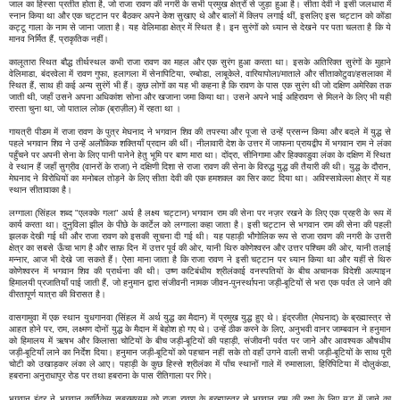
जाल का हिस्सा प्रतीत होता है, जो राजा रावण की नगरी के सभी प्रमुख क्षेत्रों से जुड़ा हुआ है। सीता देवी ने इसी जलधारा में
स्नान किया था और एक चट्टान पर बैठकर अपने केश सुखाए थे और बालों में क्लिप लगाई थीं, इसलिए इस चट्टान को कोंडा
कट्टू गाला के नाम से जाना जाता है। यह वेलिमाडा क्षेत्र में स्थित है। इन सुरंगों को ध्यान से देखने पर पता चलता है कि ये
मानव निर्मित हैं, प्राकृतिक नहीं।
कालूतारा स्थित बौद्ध तीर्थस्थल कभी राजा रावण का महल और एक सुरंग हुआ करता था। इसके अतिरिक्त सुरंगों के मुहाने
वेलिमाडा, बंदरवेला में रावण गुफा, हलागला में सेनापिटिया, रम्बोडा, लाबूकेले, वारियापोला/माताले और सीताकोटुवा/हसलाका में
स्थित हैं, साथ ही कई अन्य सुरंगें भी हैं। कुछ लोगों का यह भी कहना है कि रावण के पास एक सुरंग थी जो दक्षिण अमेरिका तक
जाती थी, जहाँ उसने अपना अधिकांश सोना और खजाना जमा किया था। उसने अपने भाई अहिरावण से मिलने के लिए भी यही
रास्ता चुना था, जो पाताल लोक (ब्राज़ील) में रहता था ।
गायत्री पीडम में राजा रावण के पुत्र मेघनाद ने भगवान शिव की तपस्या और पूजा से उन्हें प्रसन्न किया और बदले में युद्ध से
पहले भगवान शिव ने उन्हें अलौकिक शक्तियाँ प्रदान की थीं। नीलावारी देश के उत्तर में जाफना प्रायद्वीप में भगवान राम ने लंका
पहुँचने पर अपनी सेना के लिए पानी पानेने हेतु भूमि पर बाण मारा था। दोंद्रा, सीनिगामा और हिक्काडुवा लंका के दक्षिण में स्थित
वे स्थान हैं जहाँ सुग्रीव (वानरों के राजा) ने दक्षिणी दिशा से राजा रावण की सेना के विरुद्ध युद्ध की तैयारी की थी। युद्ध के दौरान,
मेघनाद ने विरोधियों का मनोबल तोड़ने के लिए सीता देवी की एक हमशक्ल का सिर काट दिया था। अविस्सावेल्ला क्षेत्र में यह
स्थान सीतावाका है।
लग्गाला (सिंहल शब्द "एलक्के गला" अर्थ है लक्ष्य चट्टान) भगवान राम की सेना पर नज़र रखने के लिए एक प्रहरी के रूप में
कार्य करता था। दुनुविला झील के पीछे के कार्टेल को लग्गाला कहा जाता है। इसी चट्टान से भगवान राम की सेना की पहली
झलक देखी गई थी और राजा रावण को इसकी सूचना दी गई थी। यह पहाड़ी भौगोलिक रूप से राजा रावण की नगरी के उत्तरी
क्षेत्र का सबसे ऊँचा भाग है और साफ़ दिन में उत्तर पूर्व की ओर, यानी थिरु कोणेश्वरन और उत्तर पश्चिम की ओर, यानी तलाई
मन्नार, आज भी देखे जा सकते हैं। ऐसा माना जाता है कि राजा रावण ने इसी चट्टान पर ध्यान किया था और यहीं से थिरु
कोणेश्वरन में भगवान शिव की प्रार्थना की थी। उष्ण कटिबंधीय श्रीलंकाई वनस्पतियों के बीच अचानक विदेशी अल्पाइन
हिमालयी प्रजातियाँ पाई जाती हैं, जो हनुमान द्वारा संजीवनी नामक जीवन-पुनर्स्थापना जड़ी-बूटियों से भरा एक पर्वत ले जाने की
वीरतापूर्ण यात्रा की विरासत है।
वासगामुवा में एक स्थान युधगानवा (सिंहल में अर्थ युद्ध का मैदान) में प्रमुख युद्ध हुए थे। इंद्रजीत (मेघनाद) के ब्रह्मास्त्र से
आहत होने पर, राम, लक्ष्मण दोनों युद्ध के मैदान में बेहोश हो गए थे। उन्हें ठीक करने के लिए, अनुभवी वानर जाम्बवान ने हनुमान
को हिमालय में ऋषभ और किलासा चोटियों के बीच जड़ी-बूटियों की पहाड़ी, संजीवनी पर्वत पर जाने और आवश्यक औषधीय
जड़ी-बूटियाँ लाने का निर्देश दिया। हनुमान जड़ी-बूटियों को पहचान नहीं सके तो वहाँ उगने वाली सभी जड़ी-बूटियों के साथ पूरी
चोटी को उखाड़कर लंका ले आए। पहाड़ी के कुछ हिस्से श्रीलंका में पाँच स्थानों गाले में रुमासाला, हिरिपिटिया में दोलुकंडा,
हबराना अनुराधापुर रोड पर तथा हबराना के पास रीतिगाला पर गिरे।
भगवान इंद्र ने भगवान कार्तिकेय सुब्रमण्यम को राजा रावण के ब्रह्मास्त्र से भगवान राम की रक्षा के लिए युद्ध में जाने का