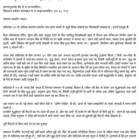
सागरानूपगांश चैव ये च पत्तनवासिनः,
सिंहलान बर्बरान मलेच्छान ये च जाङ्गलवासिनः (III.४८.१९)
रामायण कालीन स्थान-
श्रीलंका ५० से अधिक रामायण कालीन राम-रावण संघर्ष से जुड़ी विश्व-धरोहरों का गौरवशाली संरक्षक है। इनमें प्रमुख हैं-
थिरु कोनेश्वरम् मंदिर- सुंदर और शांत समुद्र तटों के लिए प्रसिद्ध त्रिंकोमाली शहर में स्थित इस मन्दिर का निर्माण रावण के
भक्ति-भाव से प्रसन्न भगवान शिव के निर्देश पर पर ऋषि अगस्त ने कराया था। रावण यहाँ अपनी माता, राक्षस राजा सुमाली की
पुत्री, ऋषि विश्रवा की दूसरी पत्नी केकसी के साथ शिव-पूजा किया करता था। कुंभकर्ण, विभीषण और सूर्पणखा केकसी की
अन्य ३ संतानें थीं।
भारत और श्रीलंका के बीच लगभग ३० मील लंबा एक उथला चट्टानी इलाका राम-सेतु (एडम्स ब्रिज ) जिसे नल-नील के
मार्गदर्शन में वानरों ने रातों-रात बनाया था, युद्ध क्षेत्र, वानर देवता हनुमान द्वारा लाए गए विदेशी जड़ी-बूटियों के बाग, युद्ध का
अंतिम क्षेत्र जहाँ श्री राम ने दस सिर वाले राक्षस राजा रावण का वध किया, मुन्नेश्वरम और मनावरी मंदिर (जहाँ भगवान राम ने
रावण-वध के दोष से मुक्ति के लिए शिवलिंग स्थापित कर रावण के आराध्य शिव जी का पूजन किया था), रैगला के जंगलों में रावण
की तपस्थली रावण गुफा (जहाँ बाद में रावण का शव रखा गया था), दिवुरुम्पोला (जहाँ सीता जी ने पवित्रता सिद्ध करने हेतु अग्नि
परीक्षा दी थी), य़ाहंगला (जहाँ रावण के पार्थिव शरीर को रखा गया था, ताकि स्थानीय प्रजा उन्हें श्रद्धांजलि दे सकें), हनुमान जी
के पैरों के निशान आदि प्रमुख हैं।
श्रीलंका में ५० से ज़्यादा ऐसे स्थल हैं जिनका रामायण में उल्लेख मिलता है।सीता की कैद से लेकर उन युद्धस्थलों तक जहाँ
दोनों सेनाओं के बीच युद्ध हुआ, हनुमान द्वारा गिराए गए विदेशी जड़ी-बूटियों के बाग़ों से लेकर उस अंतिम युद्धस्थल तक जहाँ
भगवान राम ने दस सिरों वाले राक्षसराज रावण का वध किया था।
उस स्थान पर ली गई शपथ जहाँ सीता देवी ने "अग्नि परीक्षा" दी थी, आज भी ग्राम कचहरियों या ग्राम सभाओं में मान्य मानी
जाती है।
प्राचीन युद्धक्षेत्र की मिट्टी का रंग आज भी लाल है, और यह अभी भी हल्के रंग की मिट्टी से घिरी हुई है। रावण के एक हवाई
अड्डे, जिसे हनुमान ने सीता की तलाश में आते समय जला दिया था, आज भी झुलसी हुई मिट्टी जैसा दिखता है।
भूरी मिट्टी से घिरा गहरे रंग का एक टुकड़ा
रामायण में वर्णित घटनाएँ कई वर्षों पहले घटित हुईं थीं, फिर भी इसके भौगोलिक निशान उत्तर से दक्षिण भारत तक और विशेष
रूप से श्रीलंका तक मौजूद हैं। श्री राम और बुद्ध दोनों भारत और श्रीलंका को एक सूत्र में पिरोते हैं।आश्चर्य है कि इन स्थानों