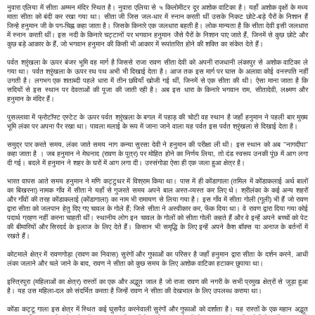
नुवारा एलिया में सीता अम्मन मंदिर स्थित है। नुवारा एलिया से ५ किलोमीटर दूर अशोक वाटिका है। यहाँ अशोक वृक्षों के मध्य
माता सीता को बंदी कर रखा गया था। सीता जी जिस जल-धार में स्नान करती थीं उसके निकट छोटे-बड़े पैरों के निशान हैं
जिन्हे हनुमान जी के पग-चिह्न कहा जाता है। जिसके किनारे एक जलधारा बहती है। लोक मान्यता है कि सीता देवी इसी जलधारा
में स्नान करती थीं। इस नदी के किनारे चट्टानों पर भगवान हनुमान जैसे पैरों के निशान पाए जाते हैं, जिनमें से कुछ छोटे और
कुछ बड़े आकार के हैं, जो भगवान हनुमान की किसी भी आकार में रूपांतरित होने की शक्ति का संकेत देते हैं।
पर्वत श्रृंखला के ऊपर बंजर भूमि वह मार्ग है जिससे राजा रावण सीता देवी को अपनी राजधानी लंकापुर से अशोक वाटिका ले
गया था। पर्वत श्रृंखला के ऊपर रथ पथ अभी भी दिखाई देता है। आज तक इस मार्ग पर घास के अलावा कोई वनस्पति नहीं
उगती है। लगभग एक शताब्दी पहले धारा में तीन छवियाँ खोजी गई थीं, जिनमें से एक सीता की थी। ऐसा माना जाता है कि
सदियों से इस स्थान पर देवताओं की पूजा की जाती रही है। अब इस धारा के किनारे भगवान राम, सीतादेवी, लक्ष्मण और
हनुमान के मंदिर हैं।
पुसल्लावा में फ्रोटॉफ्ट एस्टेट के ऊपर पर्वत श्रृंखला के बगल में पहाड़ की चोटी वह स्थान है जहाँ हनुमान ने पहली बार मुख्य
भूमि लंका पर अपना पैर रखा था। पावला मलाई के रूप में जाना जाने वाला यह पर्वत इस पर्वत श्रृंखला से दिखाई देता है।
समुद्र पार करते समय, लंका जाते समय नाग कन्या सुरसा देवी ने हनुमान की परीक्षा ली थी। इस स्थान को अब ''नागदीपा''
कहा जाता है । जब हनुमान ने मेघनाद (रावण के पुत्र) पर मोहित होने का निर्णय लिया, तो दंड स्वरूप उनकी पूंछ में आग लगा
दी गई। बदले में हनुमान ने शहर के घरों में आग लगा दी। उस्संगोडा ऐसा ही एक जला हुआ क्षेत्र है।
भारत वापस आते समय हनुमान ने मणि कट्टुथर में विश्राम किया था। पास में ही कोंडागाला (तमिल में कोंडाकलाई अर्थ बालों
का बिखरना) नामक गाँव में सीता ने यहाँ से गुजरते समय अपने बाल अस्त-व्यस्त कर लिए थे। श्रीलंका के कई अन्य शहरों
और गाँवों की तरह कोंडाकलाई (कोंडागाला) का नाम भी रामायण से लिया गया है। इस गाँव में सीता गोली (गूली) भी हैं जो रावण
द्वारा सीता को जलपान हेतु दिए गए चावल के गोले हैं; जिसे सीता ने अस्वीकार कर, फेंक दिया था। वे रावण द्वारा दिया गया कोई
पदार्थ ग्रहण नहीं करना चाहती थीं। स्थानीय लोग इन चावल के गोलों को सीता गोली कहते हैं और वे इन्हें अपने बच्चों को पेट
की बीमारियों और सिरदर्द के इलाज के लिए देते हैं। किसान भी समृद्धि के लिए इन्हें अपने कैश बॉक्स या अनाज के बर्तनों में
रखते हैं।
कोटमाले क्षेत्र में रावणगोड़ा (रावण का निवास) सुरंगों और गुफाओं का परिसर है जहाँ हनुमान द्वारा सीता के दर्शन करने, आधी
लंका जलाने और चले जाने के बाद, रावण ने सीता को कुछ समय के लिए अशोक वाटिका हटाकर छुपाया था।
इस्त्रिपुरा (महिलाओं का क्षेत्र) रास्तों का एक और अद्भुत जाल है जो राजा रावण की नगरी के सभी प्रमुख क्षेत्रों से जुड़ा हुआ
है। यह उस महिला-दल को संदर्भित करता है जिन्हें रावण ने सीता की देखभाल के लिए उपलब्ध कराया था।
कोंडा कट्टू गाला इस क्षेत्र में स्थित कई घुसपैठ करनेवाली सुरंगों और गुफाओं को दर्शाता है। यह रास्तों के एक महान अद्भुत