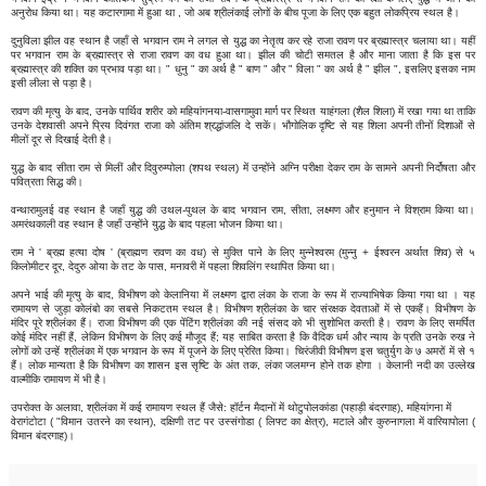
अनुरोध किया था। यह कटारगामा में हुआ था , जो अब श्रीलंकाई लोगों के बीच पूजा के लिए एक बहुत लोकप्रिय स्थल है।
दुनुविला झील वह स्थान है जहाँ से भगवान राम ने लगल से युद्ध का नेतृत्व कर रहे राजा रावण पर ब्रह्मास्त्र चलाया था। यहीं
पर भगवान राम के ब्रह्मास्त्र से राजा रावण का वध हुआ था। झील की चोटी समतल है और माना जाता है कि इस पर
ब्रह्मास्त्र की शक्ति का प्रभाव पड़ा था। " धुनु " का अर्थ है " बाण " और " विला " का अर्थ है " झील ", इसलिए इसका नाम
इसी लीला से पड़ा है।
रावण की मृत्यु के बाद, उनके पार्थिव शरीर को महियांगनया-वासगामुवा मार्ग पर स्थित याहंगला (शैल शिला) में रखा गया था ताकि
उनके देशवासी अपने प्रिय दिवंगत राजा को अंतिम श्रद्धांजलि दे सकें। भौगोलिक दृष्टि से यह शिला अपनी तीनों दिशाओं से
मीलों दूर से दिखाई देती है।
युद्ध के बाद सीता राम से मिलीं और दिवुरुम्पोला (शपथ स्थल) में उन्होंने अग्नि परीक्षा देकर राम के सामने अपनी निर्दोषता और
पवित्रता सिद्ध की।
वन्थारामुलई वह स्थान है जहाँ युद्ध की उथल-पुथल के बाद भगवान राम, सीता, लक्ष्मण और हनुमान ने विश्राम किया था।
अमरंथकाली वह स्थान है जहाँ उन्होंने युद्ध के बाद पहला भोजन किया था।
राम ने ' ब्रह्म हत्या दोष ' (ब्राह्मण रावण का वध) से मुक्ति पाने के लिए मुन्नेश्वरम (मुन्नु + ईश्वरन अर्थात शिव) से ५
किलोमीटर दूर, देदुरु ओया के तट के पास, मनावरी में पहला शिवलिंग स्थापित किया था।
अपने भाई की मृत्यु के बाद, विभीषण को केलानिया में लक्ष्मण द्वारा लंका के राजा के रूप में राज्याभिषेक किया गया था । यह
रामायण से जुड़ा कोलंबो का सबसे निकटतम स्थल है। विभीषण श्रीलंका के चार संरक्षक देवताओं में से एकहैं। विभीषण के
मंदिर पूरे श्रीलंका हैं। राजा विभीषण की एक पेंटिंग श्रीलंका की नई संसद को भी सुशोभित करती है। रावण के लिए समर्पित
कोई मंदिर नहीं हैं, लेकिन विभीषण के लिए कई मौजूद हैं; यह साबित करता है कि वैदिक धर्म और न्याय के प्रति उनके रुख ने
लोगों को उन्हें श्रीलंका में एक भगवान के रूप में पूजने के लिए प्रेरित किया। चिरंजीवी विभीषण इस चतुर्युग के ७ अमरों में से १
हैं। लोक मान्यता है कि विभीषण का शासन इस सृष्टि के अंत तक, लंका जलमग्न होने तक होगा । केलानी नदी का उल्लेख
वाल्मीकि रामायण में भी है।
उपरोक्त के अलावा, श्रीलंका में कई रामायण स्थल हैं जैसे: हॉर्टन मैदानों में थोटुपोलकांडा (पहाड़ी बंदरगाह), महियांगना में
वेरागंटोटा ( "विमान उतरने का स्थान), दक्षिणी तट पर उस्संगोडा ( लिफ्ट का क्षेत्र), मटाले और कुरुनागला में वारियापोला (
विमान बंदरगाह)।