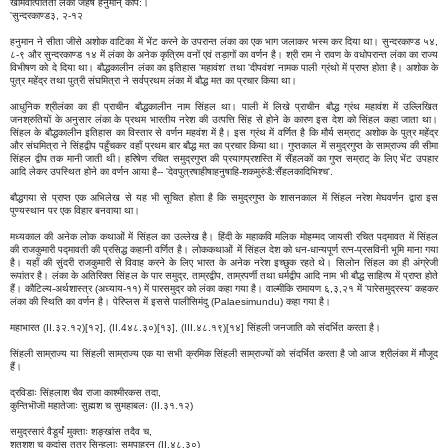
खमिवोत्पतितां लंकां जहर्ष हनुमान् कपि:।
'सुन्दरकाण्ड३, २-१२
हनुमान ने सीता जीसे अशोक वाटिका में भेंट करने के उपरान्त लंका का एक भाग जलाकर भस्म कर दिया था। सुन्दरकाण्ड ५४,
८-९ और सुन्दरकाण्ड १४ में लंका के अनेक कृत्रिम वनों एवं तड़ागों का वर्णन है। श्री राम ने रावण के वधोपरान्त लंका का राज्य
विभीषण को दे दिया था। बौद्धकालीन लंका का इतिहास 'महावंश' तथा 'दीपवंश' नामक पाली ग्रंथो में प्राप्त होता है। अशोक के
पुत्र महेंद्र तथा पुत्री संघमित्रा ने सर्वप्रथम लंका में बौद्ध मत का प्रचार किया था।
आधुनिक श्रीलंका का ही प्राचीन बौद्धकालीन नाम सिंहल था। पाली में लिखे प्राचीन बौद्ध ग्रंथ महावंश में उल्लिखित
जनश्रुतियों के अनुसार लंका के प्रथम भारतीय नरेश की उत्पत्ति सिंह से होने के कारण इस देश को सिंहल कहा जाता था।
सिंहल के बौद्धकालीन इतिहास का विस्तार से वर्णन महवंश में है। इस ग्रंथ में वर्णित है कि मौर्य सम्राट् अशोक के पुत्र महेंद्र
और संघमित्रा ने सिंहद्वीप पहुँचकर वहाँ प्रथम बार बौद्ध मत का प्रचार किया था। गुप्तकाल में समुद्रगुप्त के साम्राज्य की सीमा
सिंहल द्वीप तक मानी जाती थी। हरिषेण रचित समुद्रगुप्त की प्रयागप्रशस्ति में सैंहलकों का गुप्त सम्राट् के लिए भेंट उपहार
आदि लेकर उपस्थित होने का वर्णन आया है-- 'देवपुत्रषाहीषाहनुषाहि-शकमुरुंडै:सैंहलकादिभिश्च'.
बौद्धगया से प्राप्त एक अभिलेख से यह भी सूचित होता है कि समुद्रगुप्त के शासनकाल में सिंहल नरेश मेघवर्णन द्वारा इस
पुण्यस्थान पर एक विहार बनवाया था।
मध्यकाल की अनेक लोक कथाओं में सिंहल का उल्लेख है। हिंदी के महाकवि मलिक मोहम्मद जायसी रचित पद्मावत में सिंहल
की राजकुमारी पद्मावती की प्रसिद्ध कहानी वर्णित है। लोककथाओं में सिंहल देश को धन-धान्यपूर्ण रत्न-प्रसविनी भूमि माना गया
है। यहाँ की सुंदरी राजकुमारी से विवाह करने के लिए भारत के अनेक नरेश इच्छुक रहते थे। सिलोन सिंहल का ही अंग्रेजी
रूपांतर है। लंका के अतिरिक्त सिंहल के पार समुद्र, ताम्रद्वीप, ताम्रपर्णी तथा धर्मद्वीप आदि नाम भी बौद्ध साहित्य में प्राप्त होते
हैं। कौटिल्य-अर्थशास्त्र (अध्याय-११) में पारसमुद्र को लंका कहा गया है। वाल्मीकि रामायण ६,३,२१ में 'पारेसमुद्रस्य' कहकर
लंका की स्थिति का वर्णन है। पेरिप्लस में इससे पालीसिमंदु (Palaesimundu) कहा गया है।
महाभारत (II.३२.१२)[१२], (II.4४८.३०)[१३], (III.४८.१९)[१४] सिंहली जनजाति को संदर्भित करता है।
सिंहली साम्राज्य या सिंहली साम्राज्य एक या सभी क्रमिक सिंहली साम्राज्यों को संदर्भित करता है जो आज श्रीलंका में मौजूद
हैं।
द्रविडाः सिंहलाश चैव राजा काश्मीरकस तदा,
कुन्तिभॊजॊ महातेजाः सुह्मश च सुमहाबलः (II.३१.१२)
समुद्रसारं वैडूर्यं मुक्ताः शङ्खांस तदैव च,
शतशश च कुदांस तत्र सिन्हलाः समुपाहरन (II.४८.३०)