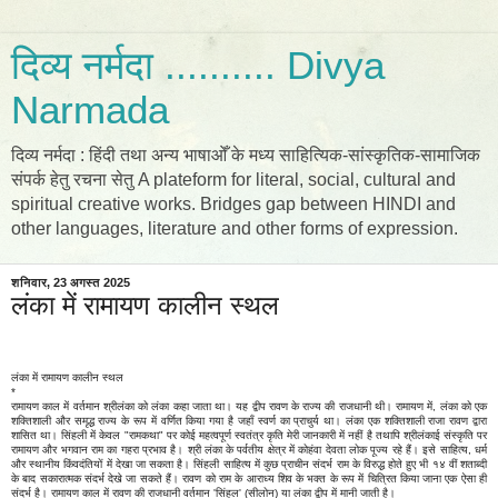
दिव्य नर्मदा .......... Divya
Narmada
दिव्य नर्मदा : हिंदी तथा अन्य भाषाओँ के मध्य साहित्यिक-सांस्कृतिक-सामाजिक
संपर्क हेतु रचना सेतु A plateform for literal, social, cultural and
spiritual creative works. Bridges gap between HINDI and
other languages, literature and other forms of expression.
शनिवार, 23 अगस्त 2025
लंका में रामायण कालीन स्थल
लंका में रामायण कालीन स्थल
*
रामायण काल में वर्तमान श्रीलंका को लंका कहा जाता था। यह द्वीप रावण के राज्य की राजधानी थी। रामायण में, लंका को एक
शक्तिशाली और समृद्ध राज्य के रूप में वर्णित किया गया है जहाँ स्वर्ण का प्राचुर्य था। लंका एक शक्तिशाली राजा रावण द्वारा
शासित था। सिंहली में केवल "रामकथा" पर कोई महत्वपूर्ण स्वतंत्र कृति मेरी जानकारी में नहीं है तथापि श्रीलंकाई संस्कृति पर
रामायण और भगवान राम का गहरा प्रभाव है। श्री लंका के पर्वतीय क्षेत्र में कोहंवा देवता लोक पूज्य रहे हैं। इसे साहित्य, धर्म
और स्थानीय किंवदंतियों में देखा जा सकता है। सिंहली साहित्य में कुछ प्राचीन संदर्भ राम के विरुद्ध होते हुए भी १४ वीं शताब्दी
के बाद सकारात्मक संदर्भ देखे जा सकते हैं। रावण को राम के आराध्य शिव के भक्त के रूप में चित्रित किया जाना एक ऐसा ही
संदर्भ है। रामायण काल में रावण की राजधानी वर्तमान 'सिंहल' (सीलोन) या लंका द्वीप में मानी जाती है।