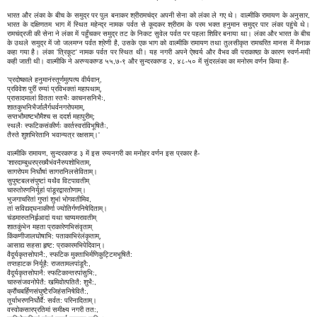
भारत और लंका के बीच के समुद्र पर पुल बनाकर श्रीरामचंद्र अपनी सेना को लंका ले गए थे। वाल्मीकि रामायण के अनुसार,
भारत के दक्षिणतम भाग में स्थित महेन्द्र नामक पर्वत से कूदकर श्रीराम के परम भक्त हनुमान समुद्र पार लंका पहुंचे थे।
रामचंद्रजी की सेना ने लंका में पहुँचकर समुद्र तट के निकट सुवेल पर्वत पर पहला शिविर बनाया था। लंका और भारत के बीच
के उथले समुद्र में जो जलमग्न पर्वत श्रेणी है, उसके एक भाग को वाल्मीकि रामायण तथा तुलसीकृत रामचरित मानस में मैनाक
कहा गया है। लंका 'त्रिकूट' नामक पर्वत पर स्थित थी। यह नगरी अपने ऐश्वर्य और वैभव की पराकाष्ठा के कारण स्वर्ण-मयी
कही जाती थी। वाल्मीकि ने अरण्यकाण्ड ५५,७-९ और सुन्दरकाण्ड २, ४८-५० में सुंदरलंका का मनोरम वर्णन किया है-
'प्रदोष्काले हनुमानंस्तूर्णमुत्पत्य वीर्यवान्,
प्रविवेश पुरीं रम्यां प्रविभक्तां महापथाम्,
प्रासादमालां वितता स्तभैः काचनसनिभैः,
शातकुभनिभैर्जालैर्गधर्वनगरोपमाम्,
सप्तभौमाष्टभौमैश्च स ददर्श महापुरीम्;
स्थलैः स्फटिकसंकीर्णः कार्तस्वरांविभूषितैः,
तैस्ते शुशभिरेतानि भवान्यत्र रक्षसाम्।'
वाल्मीकि रामायण, सुन्दरकाण्ड ३ में इस रम्यनगरी का मनोहर वर्णन इस प्रकार है-
'शारदाम्बुधरप्रख्यैभंवनैरुपशोभिताम्,
सागरोपम निर्घोषां सागरानिलसेविताम्।
सुपुष्टबलसंपुष्टां यथैव विटपावतीम्
चारुतोरणनिर्यूहां पांडूरद्वारतोणाम्।
भुजगाचरितां गुप्तां शुभां भोगवतीमिव,
तां सविद्यद्घनाकीर्णा ज्योतिर्गणनिषेदिताम्।
चंडमारुतनिर्हृआदां यथा चाप्यमरावतीम्
शातकुंभेन महता प्राकारेणभिसंवृताम्
किंकणीजालघोषाभि: पताकाभिरंलंकृताम्,
आसाद्य सहसा हृष्ट: प्राकारमभिपेदिवान्।
वैदूर्यकृतसोपानै:, स्फटिक मुक्ताभिर्मणिकुट्टिमभूषितै:
तप्तहाटक निर्यूहै: राजतामलपांडूरै:,
वैदूर्यकृतसोपानै: स्फटिकान्तरपांसुभि:,
चारुसंजवनोपेतै: खमिवोत्पतितै: शुभै:,
क्रौंचबर्हिणसंघुष्टैरजिहंसनिषेवितै:,
तूर्याभरणनिर्घोर्वै: सर्वत: परिनादिताम्।
वस्वोकसारप्रतिमां समीक्ष्य नगरी तत:,