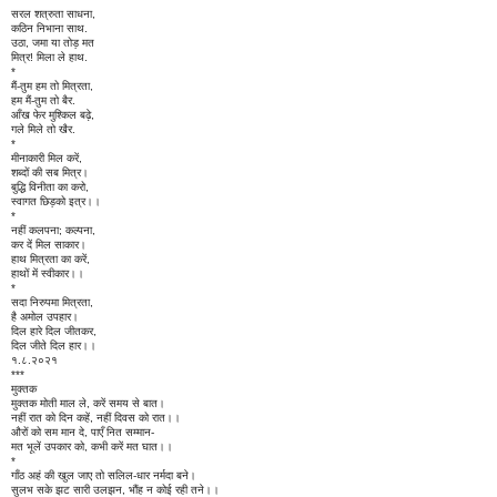
सरल शत्रुता साधना,
कठिन निभाना साथ.
उठा, जमा या तोड़ मत
मित्र! मिला ले हाथ.
*
मैं-तुम हम तो मित्रता,
हम मैं-तुम तो बैर.
आँख फेर मुश्किल बढ़े,
गले मिले तो खैर.
*
मीनाकारी मिल करें,
शब्दों की सब मित्र।
बुद्धि विनीता का करो,
स्वागत छिड़को इत्र।।
*
नहीं कलपना; कल्पना,
कर दें मिल साकार।
हाथ मित्रता का करें,
हाथों में स्वीकार।।
*
सदा निरुपमा मित्रता,
है अमोल उपहार।
दिल हारे दिल जीतकर,
दिल जीते दिल हार।।
१.८.२०२१
***
मुक्तक
मुक्तक मोती माल ले, करें समय से बात।
नहीं रात को दिन कहें, नहीं दिवस को रात।।
औरों को सम मान दे, पाएँ नित सम्मान-
मत भूलें उपकार को, कभी करें मत घात।।
*
गाँठ अहं की खुल जाए तो सलिल-धार नर्मदा बने।
सुलभ सके झट सारी उलझन, भौंह न कोई रही तने।।