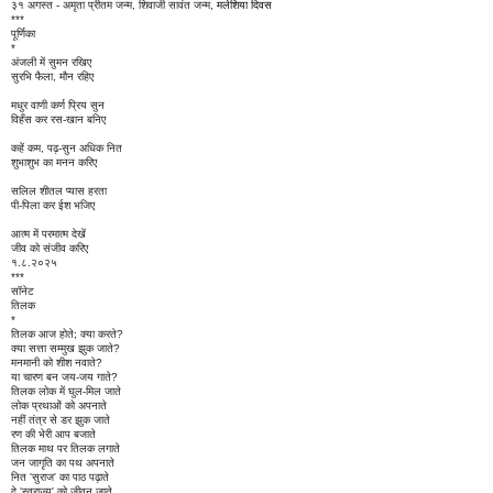
मलेशिया दिवस
३१ अगस्त - अमृता प्रीतम जन्म, शिवाजी सावंत जन्म,
***
पूर्णिका
*
अंजली में सुमन रखिए
सुरभि फैला, मौन रहिए
मधुर वाणी कर्ण प्रिय सुन
विहँस कर रस-खान बनिए
कहें कम, पढ़-सुन अधिक नित
शुभाशुभ का मनन करिए
सलिल शीतल प्यास हरता
पी-पिला कर ईश भजिए
आत्म में परमात्म देखें
जीव को संजीव करिए
१.८.२०२५
***
सॉनेट
तिलक
*
तिलक आज होते; क्या करते?
क्या सत्ता सम्मुख झुक जाते?
मनमानी को शीश नवाते?
या चारण बन जय-जय गाते?
तिलक लोक में घुल-मिल जाते
लोक प्रथाओं को अपनाते
नहीं तंत्र से डर झुक जाते
रण की भेरी आप बजाते
तिलक माथ पर तिलक लगाते
जन जागृति का पथ अपनाते
नित 'सुराज' का पाठ पढ़ाते
दे 'स्वराज्य' को जीवन जाते