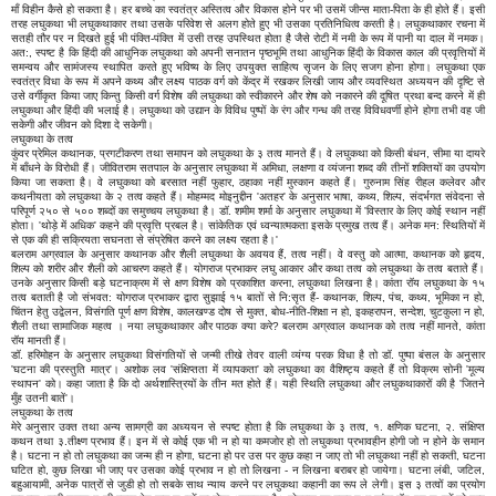
माँ विहीन कैसे हो सकता है। हर बच्चे का स्वतंत्र अस्तित्व और विकास होने पर भी उसमें जीन्स माता-पिता के ही होते हैं। इसी
तरह लघुकथा भी लघुकथाकार तथा उसके परिवेश से अलग होते हुए भी उसका प्रतिनिधित्व करती है। लघुकथाकार रचना में
सतही तौर पर न दिखते हुई भी पंक्ति-पंक्ति में उसी तरह उपस्थित होता है जैसे रोटी में नमी के रूप में पानी या दाल में नमक।
अत:, स्पष्ट है कि हिंदी की आधुनिक लघुकथा को अपनी सनातन पृष्ठभूमि तथा आधुनिक हिंदी के विकास काल की प्रवृत्तियों में
समन्वय और सामंजस्य स्थापित करते हुए भविष्य के लिए उपयुक्त साहित्य सृजन के लिए सजग होना होगा। लघुकथा एक
स्वतंत्र विधा के रूप में अपने कथ्य और लक्ष्य पाठक वर्ग को केंद्र में रखकर लिखी जाय और व्यवस्थित अध्ययन की दृष्टि से
उसे वर्गीकृत किया जाए किन्तु किसी वर्ग विशेष की लघुकथा को स्वीकारने और शेष को नकारने की दूषित प्रथा बन्द करने में ही
लघुकथा और हिंदी की भलाई है। लघुकथा को उद्यान के विविध पुष्पों के रंग और गन्ध की तरह विविधवर्णी होने होगा तभी वह जी
सकेगी और जीवन को दिशा दे सकेगी।
लघुकथा के तत्व
कुंवर प्रेमिल कथानक, प्रगटीकरण तथा समापन को लघुकथा के ३ तत्व मानते हैं। वे लघुकथा को किसी बंधन, सीमा या दायरे
में बाँधने के विरोधी हैं। जीवितराम सतपाल के अनुसार लघुकथा में अमिधा, लक्षणा व व्यंजना शब्द की तीनों शक्तियों का उपयोग
किया जा सकता है। वे लघुकथा को बरसात नहीं फुहार, ठहाका नहीं मुस्कान कहते हैं। गुरुनाम सिंह रीहल कलेवर और
कथनीयता को लघुकथा के २ तत्व कहते हैं। मोहम्मद मोइनुद्दीन 'अतहर' के अनुसार भाषा, कथ्य, शिल्प, संदर्भगत संवेदना से
परिपूर्ण २५० से ५०० शब्दों का समुच्चय लघुकथा है। डॉ. शमीम शर्मा के अनुसार लघुकथा में 'विस्तार के लिए कोई स्थान नहीं
होता। 'थोड़े में अधिक' कहने की प्रवृत्ति प्रबल है। सांकेतिक एवं ध्वन्यात्मकता इसके प्रमुख तत्व हैं। अनेक मन: स्थितियों में
से एक की ही सक्रियता सघनता से संप्रेषित करने का लक्ष्य रहता है।'
बलराम अग्रवाल के अनुसार कथानक और शैली लघुकथा के अवयव हैं, तत्व नहीं। वे वस्तु को आत्मा, कथानक को हृदय,
शिल्प को शरीर और शैली को आचरण कहते हैं। योगराज प्रभाकर लघु आकार और कथा तत्व को लघुकथा के तत्व बताते हैं।
उनके अनुसार किसी बड़े घटनाक्रम में से क्षण विशेष को प्रकाशित करना, लघुकथा लिखना है। कांता रॉय लघुकथा के १५
तत्व बताती है जो संभवत: योगराज प्रभाकर द्वारा सुझाई १५ बातों से नि:सृत हैं- कथानक, शिल्प, पंच, कथ्य, भूमिका न हो,
चिंतन हेतु उद्वेलन, विसंगति पूर्ण क्षण विशेष, कालखण्ड दोष से मुक्त, बोध-नीति-शिक्षा न हो, इकहरापन, सन्देश, चुटकुला न हो,
शैली तथा सामाजिक महत्व । नया लघुकथाकार और पाठक क्या करे? बलराम अग्रवाल कथानक को तत्व नहीं मानते, कांता
रॉय मानती हैं।
डॉ. हरिमोहन के अनुसार लघुकथा विसंगतियों से जन्मी तीखे तेवर वाली व्यंग्य परक विधा है तो डॉ. पुष्पा बंसल के अनुसार
'घटना की प्रस्तुति मात्र'। अशोक लव 'संक्षिप्तता में व्यापकता' को लघुकथा का वैशिष्ट्य कहते हैं तो विक्रम सोनी 'मूल्य
स्थापन' को। कहा जाता है कि दो अर्थशास्त्रियों के तीन मत होते हैं। यही स्थिति लघुकथा और लघुकथाकारों की है 'जितने
मुँह उतनी बातें'।
लघुकथा के तत्व
मेरे अनुसार उक्त तथा अन्य सामग्री का अध्ययन से स्पष्ट होता है कि लघुकथा के ३ तत्व, १. क्षणिक घटना, २. संक्षिप्त
कथन तथा ३.तीक्ष्ण प्रभाव हैं। इन में से कोई एक भी न हो या कमजोर हो तो लघुकथा प्रभावहीन होगी जो न होने के समान
है। घटना न हो तो लघुकथा का जन्म ही न होगा, घटना हो पर उस पर कुछ कहा न जाए तो भी लघुकथा नहीं हो सकती, घटना
घटित हो, कुछ लिखा भी जाए पर उसका कोई प्रभाव न हो तो लिखना - न लिखना बराबर हो जायेगा। घटना लंबी, जटिल,
बहुआयामी, अनेक पात्रों से जुडी हो तो सबके साथ न्याय करने पर लघुकथा कहानी का रूप ले लेगी। इस ३ तत्वों का प्रयोग