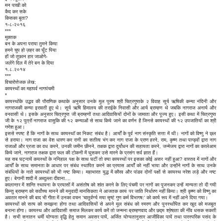
मन पाखी को
कैद कर सके
किसका बूता?
१-८-२०१६
***
मुक्तक
बन के अपना पराया तुमने किया
हमने चुप हो ज़हर का घूँट पिया
हों जो तूफ़ान हार जाओगे-
जलेंगे दिल में तेरे बन के दिया
१.८.२०१४
***
विचारोत्तेजक लेख:
कायस्थों का महापर्व नागपंचमी
*
कायस्थोंके उद्भव की पौराणिक कथाके अनुसार उनके मूल पुरुष श्री चित्रगुप्तके २ विवाह सूर्य ऋषिकी कन्या नंदिनी और
नागराजकी कन्या इरावती हुए थे। सूर्य ऋषि हिमालय की तराईके निवासी और आर्य ब्राम्हण थे जबकि नागराज अनार्य और
वनवासी थे। इसके अनुसार चित्रगुप्त जी ब्राम्हणों तथा आदिवासियों दोनों के जामाता और पूज्य हुए। इसी कथा में चित्रगुप्त
जी के १२ पुत्रों नागराज वासुकि की १२ कन्याओं से साथ किये जाने का वर्णन है जिनसे कायस्थों की १२ उपजातियों का श्री
गणेश हुआ।
इससे स्पष्ट है कि नागों के साथ कायस्थॉ का निकट संबंध है। आर्यों के पूर्व नाग संस्कृति सत्ता में थी। नागों को विष्णु ने छ्ल
से हराया। नाग राजा का वेश धारण कर रानी का सतीत्व भंग कर नाग राजा के प्राण हरने, राम, कृष्ण तथा पान्ड्वों द्वारा नाग
राजाओं और प्रजा का वध करने, उनकी जमीन छीनने, तक्षक द्वारा दुर्योधन की सहायता करने, जन्मेजय द्वारा नागों का कत्लेआम
किये जाने, नागराज तक्षक द्वारा फल की टोकनी में घुसकर उसे मारने के प्रसंग सर्व ज्ञात हैं।
यह सब घट्नायें कयस्थों के ननिहाल पक्ष के साथ घटीं तो क्या कायस्थों पर इसका कोई असर नहीं हुआ? वास्तव में नागों और
आर्यों के साथ समानता के आधार पर संबंध स्थापित करने का प्रयास आर्यों को नहीं भाया और उन्होंने नागों के साथ उनके
संबंधियों के नाते कायस्थों को भी नष्ट किया। महाभारत युद्ध में कौरव और पांडव दोनों पक्षों से कायस्थ नरेश लड़े और नष्ट
हुए। बेगानी शादी में अब्दुल्ला दीवाना....
कालान्तर में शान्ति स्थापना के प्रयासों में असंतोष को शांत करने के लिए पंचमी पर नागों का पूजनकर उन्हें मान्यता तो दी गयी
किन्तु ब्राम्हण को सर्वोच्च मानने की मनुवादी मानसिकता ने आजतक कार्य पर जाति निर्धारण नहीं किया। श्री कृष्ण को विष्णु का
अवतार मानने की बाद भी गीता में उनका वचन 'चातुर्वर्ण्य मया सृष्टं गुण कर्म विभागष:' को कार्य रूप में नहीं आने दिया गया।
कायस्थों को सत्य को समझना होगा तथा आदिवासियों से अपने मूल संबंध को स्मरण और पुनर्स्थापित कर खुद को मजबूत
बनाना होगा। कायस्थ और आदिवासी समाज मिलकर कार्य करें तो जन्मना ब्राम्हणवाद और छद्म श्रेष्ठता की नींव धसक सकती
है। सभी सनातन धर्मी योग्यता वृद्धि हेतु समान अवसर पायें, अर्जित योग्यतानुसार आजीविका पायें तथा पारस्परिक पसंद के