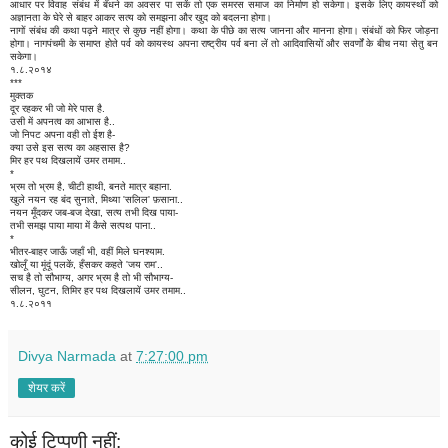
आधार पर विवाह संबंध में बँधने का अवसर पा सकें तो एक समरस समाज का निर्माण हो सकेगा। इसके लिए कायस्थों को
अज्ञानता के घेरे से बाहर आकर सत्य को समझना और खुद को बदलना होगा।
नागों संबंध की कथा पढ़ने मात्र से कुछ नहीं होगा। कथा के पीछे का सत्य जानना और मानना होगा। संबंधों को फिर जोड़ना
होगा। नागपंचमी के समाप्त होते पर्व को कायस्थ अपना राष्ट्रीय पर्व बना लें तो आदिवासियों और सवर्णों के बीच नया सेतु बन
सकेगा।
१.८.२०१४
***
मुक्तक
दूर रहकर भी जो मेरे पास है.
उसी में अपनत्व का आभास है..
जो निपट अपना वही तो ईश है-
क्या उसे इस सत्य का अहसास है?
मिर हर पथ दिखलायें उमर तमाम..
*
भ्रम तो भ्रम है, चीटी हाथी, बनते मात्र बहाना.
खुले नयन रह बंद सुनाते, मिथ्या 'सलिल' फ़साना..
नयन मूँदकर जब-बज देखा, सत्य तभी दिख पाया-
तभी समझ पाया माया में कैसे सत्पथ पाना..
*
भीतर-बाहर जाऊँ जहाँ भी, वहीं मिले घनश्याम.
खोलूँ या मूंदूं पलकें, हँसकर कहते 'जय राम'..
सच है तो सौभाग्य, अगर भ्रम है तो भी सौभाग्य-
सीलन, घुटन, तिमिर हर पथ दिखलायें उमर तमाम..
१.८.२०११
Divya Narmada
at
7:27:00 pm
शेयर करें
कोई टिप्पणी नहीं: