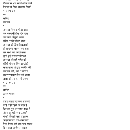
तिलक न भय खाते-बिक जाते
तिलक न निज सरकार गिराते
१-८-२०२२
***
सॉनेट
जनमत
*
जनमत सिसके पीटो बाजा
कर मनमानी हँस दिन-रात
ठठा उठा अँगुली बेबात
अंधेर नगरी चौपट राजा
जनमत को ठेंगा दिखलाओ
हो आराध्य-साध्य अब सत्ता
शेष सभी का काटो पत्ता
चुनी हुई सरकार गिराओ
जनमत भौजाई गरीब की
खींचो चीर न चिथड़ा छोड़ो
सजा सुना दो झट सलीब की
जनमत मारे, मरा न करता
अवसर पाकर फिर जी जाता
सत्ता को पग तल में धरता
१-८-२०२२
***
सॉनेट
उलट-पलट
*
उलट-पलट दो सब सरकारें
उन्हें नहीं रहने का हक़ है
जिनको तुम पर रहता शक है
जो न तुम्हारी जय उच्चारें
चीखो ऊँगली उठा-उठाकर
आक्रामकता को अपनाकर
निज गिरोह की जय-जय गाकर
बिना बात आरोप लगाकर