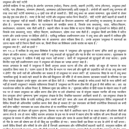
लघुकथा और शार्ट स्टोरी
अंग्रेजी साहित्य में गद्य (प्रोज) के अंतर्गत उपन्यास (नावेल), निबन्ध (एस्से), कहानी (स्टोरी), व्यंग्य (सैटायर), लघुकथा (शार्ट
स्टोरी), गल्प (फिक्शन), संस्मरण (मेमायर्स), आत्मकथा (ऑटोबायग्राफी) आदि प्रमुख हैं। अंग्रेजी की कहानी लघु उपन्यास की
तरह तथा शार्ट स्टोरी सामान्यत:६-७ पृष्ठों तक की हो सकती है। हिंदी लघु कथा का आकार सामान्यत: कुछ वाक्यों से लेकर
एक-डेढ़ पृष्ठ तक होता है। स्पष्ट है कि शार्ट स्टोरी और लघुकथा सर्वथा भिन्न विधाएँ हैं। 'शॉर्ट स्टोरी' छोटी कहानी हो सकती है
पर वह 'लघुकथा' नहीं हो सकती। हिंदी साहित्य में विधाओं का विभाजन आकारगत नहीं अन्तर्वस्तु या कथावस्तु के आधार पर
होता है। उपन्यास सकल जीवन या घटनाक्रम को समाहित करता है, जिसके तत्व कथावस्तु, पात्र, चरित्र-चित्रण,
कथोपकथन, वातावरण, भाषा शैली आदि हैं। कहानी जीवन के काल विशेष या घटना विशेष से जुड़े प्रभावों पर केंद्रित होती है,
जिसके तत्व कथावस्तु, पात्र, चरित्र चित्रण, कथोपकथन, उद्देश्य तथा भाषा शैली हैं। लघुकथा किसी क्षण विशेष में घटित
प्रसंग और उसके प्रभाव पर केंद्रित होती है। प्रसिद्ध समीक्षक लक्ष्मीनारायण लाल ने लघु कथा और कहानी में तात्विक दृष्टि
से कोई अंतर न मानते हुए व्यावहारिक रूप से आकारगत अंतर स्वीकार किया है। उनके अनुसार 'लघुकथा में भावनाओं का
उतना महत्व नहीं है जितना किसी सत्य का, किसी विचार का विशेषकर उसके सारांश का महत्व है।'
लघुकथा क्या है?, अंधों का हाथी ?
सन १९८४ में सारिका के लघु कथा विशेषांक में राजेंद्र यादव ने 'लघुकथा और चुटकुला में साम्य' इंगित करते हुए लघुकथा
लेखन को कठिन बताया। मनोहरश्याम जोशी ने' लघु कथाओं को चुटकुलों और गद्य के बीच' सर पटकता बताया। मुद्राराक्षस के
अनुसार 'लघु कथा ने साहित्य में कोई बड़ा स्थान नहीं बनाया'। शानी भी 'लघुकथाओं को चुटकुलों की तरह' बताया। इसके
विपरीत पद्म श्री लक्ष्मीनारायण लाल ने लघुकथा को लेखक का 'अच्छा अस्त्र' कहा है।
सरला अग्रवाल के शब्दों में 'लघुकथा में किसी अनुभव अथवा घटना की टीस और कचोट को बहुत ही गहनता के साथ
उद्घाटित किया जाता है।' प्रश्न उठता है कि टीस के स्थान पर रचना हर्ष और ख़ुशी को उद्घाटित करे तो वह लघु कथा क्यों
न होगी? गीत सभी रसों की अभिव्यक्ति कर सकता है तो लघुकथा पर बन्धन क्यों? डॉ. प्रमथनाथ मिश्र के मत में लघु कथा
'सामाजिक बुराई के काले-गहरे बादलों के बीच दबी विद्युल्लता की भाँति है जो समय-बेसमय छटककर पाठकों के मस्तिष्क पर एक
तीव्र प्रभाव छोड़कर उनके सुषुप्त अंत:करण को हिला देती है।' सामाजिक अच्छाई के सफेद-उजले मेघों के मध्य दामिनी क्यों
नहीं हो सकती लघुकथा? रमाकांत श्रीवास्तव लिखते हैं 'लघुकथा का नि:सरण ठीक वैसे ही हुआ है जैसे कविता का। अत: वह
यथार्थपरक कविता के अधिक निकट है, विशेषकर मुक्त छंद कविता के।' मुक्तछंद कविता से हिंदी पाठक के मोहभंग काल में उसी
पथ पर ले जाकर लघुकथा का अहित करना ठीक होगा या उसे लोकमंगल भाव से संयुक्त रखकर नवगीत की तरह नवजीवन
देना उपयुक्त होगा? कृष्णानन्द 'कृष्ण' लघुकथा लेखक के लिए 'वैचारिक पक्षधरता' अपरिहार्य बताते हैं। एक लघुकथा लेखक के
लिए किसी विचार विशेष के प्रति प्रतिबद्ध होना जरूरी क्यों हो? कथ्य और लक्ष्य की आवश्यकतानुसार विविध लघुकथाओं में
विविध विचारों की अभिव्यक्ति प्रबंधित करना कैसे ठीक हो सकता है? एक रचनाकार को किसी राजनैतिक विचारधारा का बन्दी
क्यों होना चाहिए? रचनाकार का लक्ष्य लोक-मंगल हो या राजनैतिक स्वार्थपूर्ति?
'हिंदी लघुकथा को लेखन की पुरातन दृष्टान्त, किस्सा या गल्प शैली में अवस्थित रहना है या कथा लेखन की वर्तमान शैली को
अपना लेना है- तय हो जाना चाहिए' बलराम अग्रवाल के इस मत के सन्दर्भ में कहना होगा कि साहित्य की अन्य विधाओं की तरह
लघुकथा के स्वरूप में अंतिम निर्णय करने का अधिकार पाठक और समय के अलावा किसी का नहीं हो सकता। तय करनेवालों ने
तो गीत के मरण की घोषणा कर दी थी किंतु वह पुनर्जीवित हो गया। समाज किसी एक विचार या वाद के लोगों से नहीं बनता।
उसमें विविध विचारों और रुचियों के लोग होते हैं जिनकी आवश्यकता और परिस्थितियाँ बदलती रहती हैं, तदनुसार साहित्य की