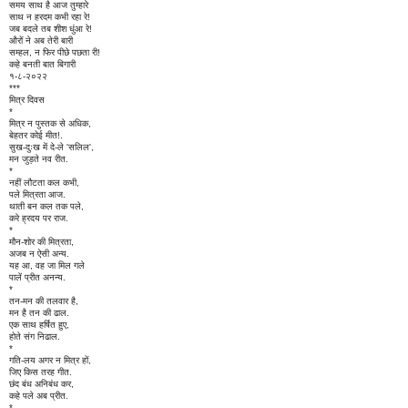
समय साथ है आज तुम्हारे
साथ न हरदम कभी रहा रे!
जब बदले तब शीश धुंआ रे!
औरों ने अब तेरी बारी
सम्हल, न फिर पीछे पछता री!
कहे बनती बात बिगारी
१-८-२०२२
***
मित्र दिवस
*
मित्र न पुस्तक से अधिक,
बेहतर कोई मीत!.
सुख-दुःख में दे-ले 'सलिल',
मन जुड़ते नव रीत.
*
नहीं लौटता कल कभी,
पले मित्रता आज.
थाती बन कल तक पले,
करे ह्रदय पर राज.
*
मौन-शोर की मित्रता,
अजब न ऐसी अन्य.
यह आ, वह जा मिल गले
पालें प्रीत अनन्य.
*
तन-मन की तलवार है,
मन है तन की ढाल.
एक साथ हर्षित हुए,
होते संग निढाल.
*
गति-लय अगर न मित्र हों,
जिए किस तरह गीत.
छंद बंध अनिबंध कर,
कहे पले अब प्रीत.
*