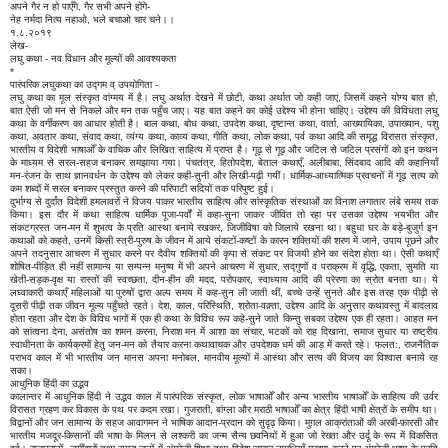
अपने गैर न हो पाएँगे, गैर सभी अपने होंगे-
नेह नर्मदा नित्य नहाओ, भले बचाओ चार चने।।
१.८.२०१९
लेख-
लघु कथा - नव विधान और मूल्यों की आवश्यकता
*
पारंपरिक लघुकथा का उद्गम व् उपयोगिता -
लघु कथा का मूल संस्कृत वांग्मय में है। लघु अर्थात देखने में छोटी, कथा अर्थात जो कही जाए, जिसमें कहने योग्य बात हो,
बात ऐसी जो मन से निकले और मन तक पहुँच जाए। यह बात कहने का कोई उद्देश्य भी होना चाहिए। उद्देश्य की विविधता लघु
कथा के वर्गीकरण का आधार होती है। बाल कथा, बोध कथा, उपदेश कथा, दृष्टान्त कथा, वार्ता, आख्यायिका, उपाख्यान, पशु
कथा, अवतार कथा, संवाद कथा, व्यंग्य कथा, काव्य कथा, गीति कथा, लोक कथा, पर्व कथा आदि की समृद्ध विरासत संस्कृत,
भारतीय व विदेशी भाषाओँ के वाचिक और लिखित साहित्य में प्राप्त है। गूढ़ से गूढ़ और जटिल से जटिल प्रसंगों को इन कथन
के माध्यम से सरल-सहज बनाकर समझाया गया। पंचतंत्र, हितोपदेश, बेताल कथाएँ, अलीबाबा, सिंदबाद आदि की कहानियाँ
मन-रंजन के साथ ज्ञानवर्धन के उद्देश्य को लेकर कही-सुनी और लिखी-पढ़ी गयीं। धार्मिक-आध्यात्मिक प्रवचनों में गूढ़ सत्य को
कम शब्दों में सरल बनाकर प्रस्तुत करने की परिपाटी सदियों तक परिपुष्ट हुई।
दुर्भाग्य से दुर्दांत विदेशी हमलावरों ने विजय पाकर भारतीय साहित्य और सांस्कृतिक संस्थाओं का विनाश लगातार लंबे समय तक
किया। इस दौर में कथा साहित्य धार्मिक पूजा-पर्वों में कहा-सुना जाकर जीवित तो रहा पर उसका उद्देश्य भयभीत और
संकटग्रस्त जन-मन में शुभत्व के प्रति आस्था बनाये रखकर, जिजीविषा को जिलाये रखना था। बहुधा घर के बड़े-बुजुर्ग इन
कथाओं को कहते, उनमें किसी स्त्री-पुरुष के जीवन में आये संकटों-कष्टों के कारन शक्तियों की शरण में जाने, उपाय पूछने और
अपने तदनुसार आचरण में सुधार करने पर दैवीय शक्तियों की कृपा से संकट पर विजयी होने का संदेश होता था। ऐसी कथाएँ
शोषित-पीड़ित ही नहीं सामान्य या सम्पन्न मनुष्य में भी अपने आचरण में सुधार, सद्गुणों व पराक्रम में वृद्धि, एकता, सुमति या
खेती-सड़क-वृक्ष या रास्तों की स्वच्छता, दीन-हीन की मदद, परोपकार, स्वाध्याय आदि की प्रेरणा का स्रोत बनता था। ये
लघ्वाकारी कथाएँ महिलाओं या पुरुषों द्वारा अल्प समय में कह-सुन ली जाती थीं, बच्चे उन्हें सुनते और इस तरह एक पीढ़ी से
दूसरी पीढ़ी तक जीवन मूल्य पहुँचते रहते। देश, काल, परिस्थिति, श्रोता-वक़्ता, उद्देश्य आदि के अनुसार कथावस्तु में बादलाव
होता रहता और देश के विविध भागों में एक ही कथा के विविध रूप कहे-सुने जाते किन्तु सबका उद्देश्य एक ही रहता। आहत मन
को सांत्वना देना, असंतोष का शमन करना, निराश मन में आशा का संचार, भटकों को राह दिखाना, समाज सुधार या राष्ट्रीय
स्वाधीनता के कार्यक्रमों हेतु जन-मन को तैयार करना कथावाचक और उपदेशक धर्म की आड़ में करते रहे। फलत:, राजनैतिक
पराभव काल में भी भारतीय जन मानस अपना मनोबल, मानवीय मूल्यों में आस्था और सत्य की विजय का विश्वास बनाये रह
सका।
आधुनिक हिंदी का उद्भव
कालान्तर में आधुनिक हिंदी ने उद्भव काल में पारंपरिक संस्कृत, लोक भाषाओँ और अन्य भारतीय भाषाओँ के साहित्य की उर्वर
विरासत ग्रहण कर विकास के पथ पर कदम रखा। गुजराती, बांग्ला और मराठी भाषाओँ का क्षेत्र हिंदी भाषी क्षेत्रों के समीप था।
विद्वानों और जन सामान्य के सहज आवागमन ने भाषिक आदान-प्रदान को सुदृढ़ किया। मुग़ल आक्रांताओं की अरबी-फ़ारसी और
भारतीय मजदूर-किसानों की भाषा के मिलन से लश्करी का जन्म सैन्य छवनियों में हुआ जो रेख्ता और उर्दू के रूप में विकसित