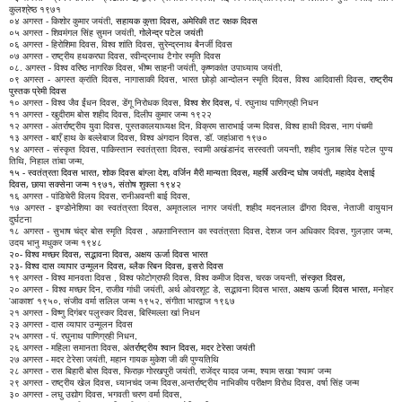
कुलश्रेष्ठ १९७१
सहायक कुत्ता दिवस, अमेरिकी तट रक्षक दिवस
०४ अगस्‍त - किशोर कुमार जयंती,
गोलेन्द्र पटेल जयंती
०५ अगस्त - शिवमंगल सिंह सुमन जयंती,
०६ अगस्त - हिरोशिमा दिवस, विश्व शांति दिवस, सुरेन्द्रनाथ बैनर्जी दिवस
०७ अगस्‍त - राष्‍ट्रीय हथकरघा दिवस, रवीन्द्रनाथ टैगोर स्मृति दिवस
०८. अगस्त - विश्व वरिष्ठ नागरिक दिवस, भीष्म साहनी जयंती, कृष्णकांत उपाध्याय जयंती,
राष्ट्रीय
०९ अगस्त - अगस्त क्रांति दिवस, नागासाकी दिवस, भारत छोड़ो आन्दोलन स्मृति दिवस, विश्व आदिवासी दिवस,
पुस्तक प्रेमी दिवस
विश्व शेर दिवस,
१० अगस्‍त - विश्‍व जैव ईंधन दिवस, डेंगू निरोधक दिवस,
पं. रघुनाथ पाणिग्रही निधन
११ अगस्त - खुदीराम बोस शहीद दिवस, दिलीप कुमार जन्म १९२२
१२ अगस्त - अंतर्राष्ट्रीय युवा दिवस, पुस्तकालयाध्यक्ष दिन, विक्रम साराभाई जन्‍म दिवस, विश्व हाथी दिवस, नाग पंचमी
१३ अगस्त - बाएँ हाथ के बल्लेबाज दिवस, विश्व अंगदान दिवस, डॉ. जहांआरा १९७०
१४ अगस्त - संस्‍कृत दिवस, पाकिस्तान स्वतंत्रता दिवस, स्वामी अखंडानंद सरस्वती जयन्ती, शहीद गुलाब सिंह पटेल पुण्य
तिथि, निहाल तांबा जन्म,
१५ - स्वतंत्रता दिवस भारत, शोक दिवस बांग्ला देश, वर्जिन मैरी मान्यता दिवस,
महर्षि अरविन्द घोष जयंती, महादेव देसाई
दिवस, छाया सक्सेना जन्म १९७१, संतोष शुक्ला १९४२
१६ अगस्त - पांडिचेरी विलय दिवस, रानीअवन्ती बाई दिवस,
१७ अगस्त - इण्डोनेशिया का स्वतंत्रता दिवस, अमृतलाल नागर जयंती, शहीद मदनलाल ढींगरा दिवस, नेताजी वायुयान
दुर्घटना
१८ अगस्त - सुभाष चंद्र बोस स्‍मृति दिवस , अफ़ग़ानिस्तान का स्वतंत्रता दिवस, देशज जन अधिकार दिवस, गुलज़ार जन्म,
उदय भानु मधुकर जन्म १९४८
२०- विश्व मच्छर दिवस, सद्भावना दिवस, अक्षय ऊर्जा दिवस भारत
२३- विश्व दास व्यापार उन्मूलन दिवस, ब्लैक रिबन दिवस, इसरो दिवस
संस्कृत दिवस,
१९ अगस्त - विश्व मानवता दिवस , विश्व फोटोग्राफी दिवस, विश्व कमीज दिवस, चरक जयन्ती,
अक्षय ऊर्जा दिवस भारत,
२० अगस्त - विश्व मच्छर दिन, राजीव गांधी जयंती, अर्थ ओवरशूट डे, सद्भावना दिवस भारत,
मनोहर
'आकाश' १९५०, संजीव वर्मा सलिल जन्म १९५२, संगीता भारद्वाज १९६७
२१ अगस्त - विष्णु दिगंबर पलुस्कर दिवस, बिस्मिल्ला खां निधन
२३ अगस्त - दास व्यापार उन्मूलन दिवस
२५ अगस्त - पं. रघुनाथ पाणिग्रही निधन,
अंतर्राष्ट्रीय श्वान दिवस, मदर टेरेसा जयंती
२६ अगस्त - महिला समानता दिवस,
२७ अगस्त - मदर टेरेसा जयंती, महान गायक मुकेश जी की पुण्यतिथि
२८ अगस्त - रास बिहारी बोस दिवस, फिराक़ गोरखपुरी जयंती, राजेंद्र यादव जन्म, श्याम सखा 'श्याम' जन्म
२९ अगस्त - राष्‍ट्रीय खेल दिवस, ध्यानचंद जन्म दिवस,अन्तर्राष्ट्रीय नाभिकीय परीक्षण विरोध दिवस, वर्षा सिंह जन्म
३० अगस्त - लघु उद्योग दिवस, भगवती चरण वर्मा दिवस,