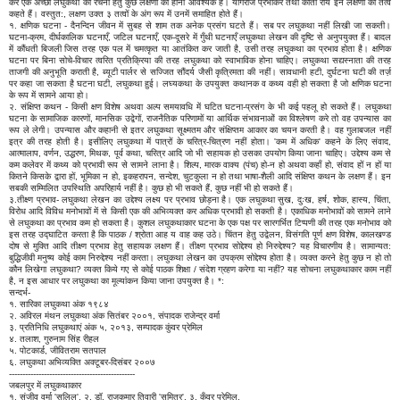
कर एक अच्छी लघुकथा की रचना हेतु कुछ लक्षणों का होना आवश्यक है। योगराज प्रभाकर तथा कांता रॉय इन लक्षणों को तत्व
कहते हैं। वस्तुत:, लक्षण उक्त ३ तत्वों के अंग रूप में उनमें समाहित होते हैं।
१. क्षणिक घटना - दैनन्दिन जीवन में सुबह से शाम तक अनेक प्रसंग घटते हैं। सब पर लघुकथा नहीं लिखी जा सकती।
घटना-क्रम, दीर्घकालिक घटनाएँ, जटिल घटनाएँ, एक-दूसरे में गुँथी घटनाएँ लघुकथा लेखन की दृष्टि से अनुपयुक्त हैं। बादल
में कौंधती बिजली जिस तरह एक पल में चमत्कृत या आतंकित कर जाती है, उसी तरह लघुकथा का प्रभाव होता है। क्षणिक
घटना पर बिना सोचे-विचार त्वरित प्रतिक्रिया की तरह लघुकथा को स्वाभाविक होना चाहिए। लघुकथा सद्यस्नाता की तरह
ताजगी की अनुभूति कराती है, ब्यूटी पार्लर से सज्जित सौंदर्य जैसी कृत्रिमता की नहीं। सावधानी हटी, दुर्घटना घटी की तर्ज़
पर कहा जा सकता है घटना घटी, लघुकथा हुई। लघ्यकथा के उपयुक्त कथानक व कथ्य वही हो सकता है जो क्षणिक घटना
के रूप में सामने आया हो।
२. संक्षिप्त कथन - किसी क्षण विशेष अथवा अल्प समयावधि में घटित घटना-प्रसंग के भी कई पहलू हो सकते हैं। लघुकथा
घटना के सामाजिक कारणों, मानसिक उद्वेगों, राजनैतिक परिणामों या आर्थिक संभावनाओं का विश्लेषण करे तो वह उपन्यास का
रूप ले लेगी। उपन्यास और कहानी से इतर लघुकथा सूक्ष्मतम और संक्षिप्तम आकार का चयन करती है। वह गुलाबजल नहीं
इत्र की तरह होती है। इसीलिए लघुकथा में पात्रों के चरित्र-चित्रण नहीं होता। 'कम में अधिक' कहने के लिए संवाद,
आत्मालाप, वर्णन, उद्धरण, मिथक, पूर्व कथा, चरित्र आदि जो भी सहायक हो उसका उपयोग किया जाना चाहिए। उद्देश्य कम से
कम कलेवर में कथ्य को प्रभावी रूप से सामने लाना है। शिल्प, मारक वाक्य (पंच) हो-न हो अथवा कहाँ हो, संवाद हों न हों या
कितने किसके द्वारा हों, भूमिका न हो, इकहरापन, सन्देश, चुटकुला न हो तथा भाषा-शैली आदि संक्षिप्त कथन के लक्षण हैं। इन
सबकी सम्मिलित उपस्थिति अपरिहार्य नहीं है। कुछ हो भी सकते हैं, कुछ नहीं भी हो सकते हैं।
३.तीक्ष्ण प्रभाव- लघुकथा लेखन का उद्देश्य लक्ष्य पर प्रभाव छोड़ना है। एक लघुकथा सुख, दुःख, हर्ष, शोक, हास्य, चिंता,
विरोध आदि विविध मनोभावों में से किसी एक की अभिव्यक्त कर अधिक प्रभावी हो सकती है। एकाधिक मनोभावों को सामने लाने
से लघुकथा का प्रभाव कम हो सकता है। कुशल लघुकथाकार घटना के एक पक्ष पर सारगर्भित टिप्पणी की तरह एक मनोभाव को
इस तरह उद्घाटित करता है कि पाठक / श्रोता आह य वाह कह उठे। चिंतन हेतु उद्वेलन, विसंगति पूर्ण क्षण विशेष, कालखण्ड
दोष से मुक्ति आदि तीक्ष्ण प्रभाव हेतु सहायक लक्षण हैं। तीक्ष्ण प्रभाव सोद्देश्य हो निरुद्देश्य? यह विचारणीय है। सामान्यत:
बुद्धिजीवी मनुष्य कोई काम निरुद्देश्य नहीं करता। लघुकथा लेखन का उपक्रम सोद्देश्य होता है। व्यक्त करने हेतु कुछ न हो तो
कौन लिखेगा लघुकथा? व्यक्त किये गए से कोई पाठक शिक्षा / संदेश ग्रहण करेगा या नहीं? यह सोचना लघुकथाकार काम नहीं
है, न इस आधार पर लघुकथा का मूल्यांकन किया जाना उपयुक्त है। *:
सन्दर्भ-
१. सारिका लघुकथा अंक १९८४
२. अविरल मंथन लघुकथा अंक सितंबर २००१, संपादक राजेन्द्र वर्मा
३. प्रतिनिधि लघुकथाएं अंक ५, २०१३, सम्पादक कुंवर प्रेमिल
४. तलाश, गुरुनाम सिंह रीहल
५. पोटकार्ड, जीवितराम सतपाल
६. लघुकथा अभिव्यक्ति अक्टूबर-दिसंबर २००७
-----------------------------------------------
जबलपुर में लघुकथाकार
१. संजीव वर्मा 'सलिल', २. डॉ. राजकुमार तिवारी 'सुमित्र', ३. कुँवर प्रेमिल,