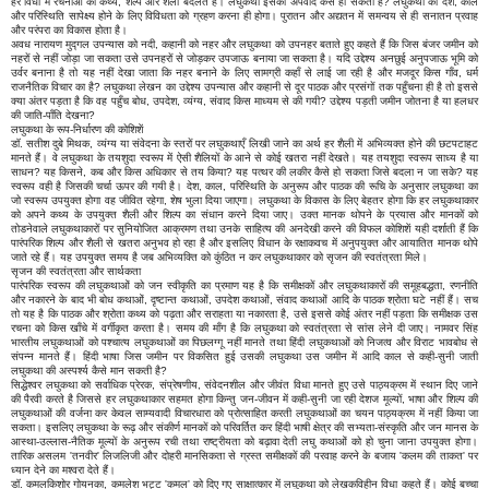
हर विधा में रचनाओं का कथ्य, शल्प और शैली बदलते हैं। लघुकथा इसका अपवाद कैसे हो सकती है? लघुकथा को देश, काल
और परिस्थिति सापेक्ष्य होने के लिए विविधता को ग्रहण करना ही होगा। पुरातन और अद्यतन में समन्वय से ही सनातन प्रवाह
और परंपरा का विकास होता है।
अवध नारायण मुद्गल उपन्यास को नदी, कहानी को नहर और लघुकथा को उपनहर बताते हुए कहते हैं कि जिस बंजर जमीन को
नहरों से नहीं जोड़ा जा सकता उसे उपनहरों से जोड़कर उपजाऊ बनाया जा सकता है। यदि उद्देश्य अनछुई अनुपजाऊ भूमि को
उर्वर बनाना है तो यह नहीं देखा जाता कि नहर बनाने के लिए सामग्री कहाँ से लाई जा रही है और मजदूर किस गाँव, धर्म
राजनैतिक विचार का है? लघुकथा लेखन का उद्देश्य उपन्यास और कहानी से दूर पाठक और प्रसंगों तक पहुँचना ही है तो इससे
क्या अंतर पड़ता है कि वह पहुँच बोध, उपदेश, व्यंग्य, संवाद किस माध्यम से की गयी? उद्देश्य पड़ती जमीन जोतना है या हलधर
की जाति-पाँति देखना?
लघुकथा के रूप-निर्धारण की कोशिशें
डॉ. सतीश दुबे मिथक, व्यंग्य या संवेदना के स्तरों पर लघुकथाएँ लिखी जाने का अर्थ हर शैली में अभिव्यक्त होने की छटपटाहट
मानते हैं। वे लघुकथा के तयशुदा स्वरूप में ऐसी शैलियों के आने से कोई खतरा नहीं देखते। यह तयशुदा स्वरूप साध्य है या
साधन? यह किसने, कब और किस अधिकार से तय किया? यह पत्थर की लकीर कैसे हो सकता जिसे बदला न जा सके? यह
स्वरूप वही है जिसकी चर्चा ऊपर की गयी है। देश, काल, परिस्थिति के अनुरूप और पाठक की रूचि के अनुसार लघुकथा का
जो स्वरूप उपयुक्त होगा वह जीवित रहेगा, शेष भुला दिया जाएगा। लघुकथा के विकास के लिए बेहतर होगा कि हर लघुकथाकार
को अपने कथ्य के उपयुक्त शैली और शिल्प का संधान करने दिया जाए। उक्त मानक थोपने के प्रयास और मानकों को
तोडनेवाले लघुकथाकारों पर सुनियोजित आक्रमण तथा उनके साहित्य की अनदेखी करने की विफल कोशिशें यही दर्शाती हैं कि
पारंपरिक शिल्प और शैली से खतरा अनुभव हो रहा है और इसलिए विधान के रक्षाकवच में अनुपयुक्त और आयातित मानक थोपे
जाते रहे हैं। यह उपयुक्त समय है जब अभिव्यक्ति को कुंठित न कर लघुकथाकार को सृजन की स्वतंत्रता मिले।
सृजन की स्वतंत्रता और सार्थकता
पारंपरिक स्वरूप की लघुकथाओं को जन स्वीकृति का प्रमाण यह है कि समीक्षकों और लघुकथाकारों की समूहबद्धता, रणनीति
और नकारने के बाद भी बोध कथाओं, दृष्टान्त कथाओं, उपदेश कथाओं, संवाद कथाओं आदि के पाठक श्रोता घटे नहीं हैं। सच
तो यह है कि पाठक और श्रोता कथ्य को पढ़ता और सराहता या नकारता है, उसे इससे कोई अंतर नहीं पड़ता कि समीक्षक उस
रचना को किस खाँचे में वर्गीकृत करता है। समय की माँग है कि लघुकथा को स्वतंत्रता से सांस लेने दी जाए। नामवर सिंह
भारतीय लघुकथाओं को पश्चात्य लघुकथाओं का पिछलग्गू नहीं मानते तथा हिंदी लघुकथाओं को निजत्व और विराट भावबोध से
संपन्न मानते हैं। हिंदी भाषा जिस जमीन पर विकसित हुई उसकी लघुकथा उस जमीन में आदि काल से कही-सुनी जाती
लघुकथा की अस्पर्श्य कैसे मान सकती है?
सिद्धेश्वर लघुकथा को सर्वाधिक प्रेरक, संप्रेषणीय, संवेदनशील और जीवंत विधा मानते हुए उसे पाठ्यक्रम में स्थान दिए जाने
की पैरवी करते है जिससे हर लघुकथाकार सहमत होगा किन्तु जन-जीवन में कही-सुनी जा रही देशज मूल्यों, भाषा और शिल्प की
लघुकथाओं की वर्जना कर केवल साम्यवादी विचारधारा को प्रोत्साहित करती लघुकथाओं का चयन पाठ्यक्रम में नहीं किया जा
सकता। इसलिए लघुकथा के रूढ़ और संकीर्ण मानकों को परिवर्तित कर हिंदी भाषी क्षेत्र की सभ्यता-संस्कृति और जन मानस के
आस्था-उल्लास-नैतिक मूल्यों के अनुरूप रची तथा राष्ट्रीयता को बढ़ावा देती लघु कथाओं को हो चुना जाना उपयुक्त होगा।
तारिक असलम 'तनवीर' लिजलिजी और दोहरी मानसिकता से ग्रस्त समीक्षकों की परवाह करने के बजाय 'कलम की ताकत' पर
ध्यान देने का मश्वरा देते हैं।
डॉ. कमलकिशोर गोयनका, कमलेश भट्ट 'कमल' को दिए गए साक्षात्कार में लघुकथा को लेखकविहीन विधा कहते हैं। कोई बच्चा