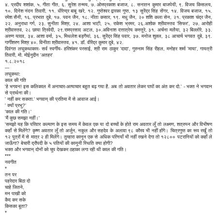
४. प्रदीप शशांक, ५. गीता गीत, ६. सुरेश तन्मय, ७. ओमप्रकाश बजाज, ८. सनातन कुमार बाजपेयी, ९. विजय किसलय,
१०. दिनेश नंदन तिवारी, ११. धीरेन्द्र बाबू खरे, १२. गुप्तेश्वर द्वारका गुप्त, १३ सुरेंद्र सिंह सेंगर, १४. विजय बजाज, १५.
रमेश सैनी, १६. प्रभात दुबे, १७. पवन जैन, १८. नीता कसार, १९. मधु जैन, २० शशि कला सेन, २१. प्रकाश चंद्र जैन,
२२. अनुराधा गर्ग, २३. सुनीता मिश्र, २४. आशा भाटी, २५. राकेश भ्रमर, २६.अशोक श्रीवास्तव 'सिफर', २७. आरोही
श्रीवास्तव, २८ छाया त्रिवेदी, २९.रामप्रसाद अटल, ३०.अविनाश दत्तात्रेय कस्तूरे, ३१. अर्चना मलैया, ३२ बिल्लोरे, ३३.
अरुण यादव, ३४. आशा वर्मा, ३५, मिथलेश बड़गैयां, ३६. सुरेंद्र सिंह पवार, ३७. मनोज शुक्ल, ३८ आचार्य भगवत दुबे, ३९.
गार्गीशरण मिश्र ४०. विनीता श्रीवास्तव, ४१. डॉ. वीरेंद्र कुमार दुबे, ४२.
दिवंगत लघुकथाकार- सर्व स्वर्गीय- हरिशंकर परसाई, श्री राम ठाकुर 'दादा', गुरुनाम सिंह रीहल, मनोहर शर्मा 'माया', गायत्री
तिवारी, मो. मोईनुद्दीन 'अतहर'
१.८.२०१८
---
लघुकथा:
काल की गति
'हे भगवन! इस कलिकाल में अनाचार-अत्याचार बहुत बढ़ गया है. अब तो अवतार लेकर पापों का अंत कर दो.' - भक्त ने भगवान
से प्रार्थना की।
' नहीं कर सकता.' भगवान् की प्रतिमा में से आवाज आई।
' क्यों प्रभु?'
'काल की गति।'
'मैं कुछ समझा नहीं।'
'समझो यह कि परिवार कल्याण के इस समय में केवल एक या दो बच्चों के होते राम अवतार लूँ तो लक्ष्मण, शत्रुघ्न और विभीषण
कहाँ से मिलेंगे? कृष्ण अवतार लूँ तो अर्जुन, नकुल और सहदेव के अलावा ९८ कौरव भी नहीं होंगे। चित्रगुप्त का रूप रखूँ तो
१२ पुत्रों में से मात्र २ ही मिलेंगे। तुम्हारा कानून एक से अधिक पत्नियाँ भी नहीं रखने देगा तो १२८०० पटरानियों को कहाँ ले
जाऊँगा? बेचारी द्रौपदी के ५ पतियों की कानूनी स्थिति क्या होगी?
भक्त और भगवान् दोनों को चुप देखकर ठहाका लगा रही थी काल की गति।
***
नवगीत
*
तन पर
पहरेदार बिठा दो
चाहे जितने,
मन पाखी को
कैद कर सके
किसका बूता?
*