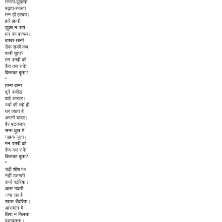
तनता-झुकता
बढ़ता-रुकता
तन ही हरदम।
हारे ज्ञानी
झुका न पाये
मन का परचम।
बाखर-छानी
रोक सकी कब
पानी चूता?
मन पाखी को
कैद कर सके
किसका बूता?
*
ताना-बाना
बुने कबीरा
ढाई आखर।
ज्यों की त्यों ही
धर जाता है
अपनी चादर।
पैर पटककर
सना धूल में
नाहक जूता।
मन पाखी को
कैद कर सके
किसका बूता?
*
चढ़ी शीश पर
नहीं उतरती
क़र्ज़ गठरिया।
आस-मदारी
नचा रहा है
श्वास बँदरिया।
आसमान में
छिपा न मिलता
इब्नबतूता।