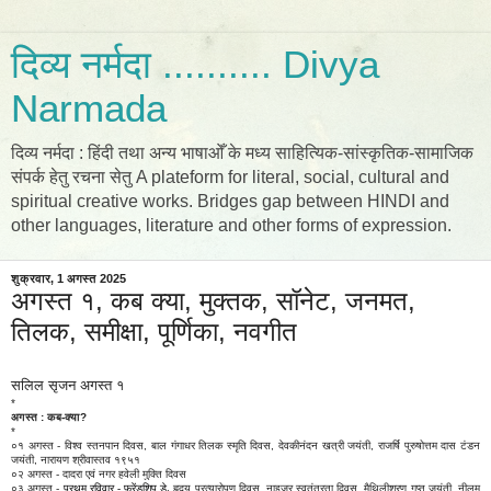
दिव्य नर्मदा .......... Divya
Narmada
दिव्य नर्मदा : हिंदी तथा अन्य भाषाओँ के मध्य साहित्यिक-सांस्कृतिक-सामाजिक
संपर्क हेतु रचना सेतु A plateform for literal, social, cultural and
spiritual creative works. Bridges gap between HINDI and
other languages, literature and other forms of expression.
शुक्रवार, 1 अगस्त 2025
अगस्त १, कब क्या, मुक्तक, सॉनेट, जनमत,
तिलक, समीक्षा, पूर्णिका, नवगीत
सलिल सृजन अगस्त १
*
अगस्त : कब-क्या?
*
०१ अगस्त - विश्व स्तनपान दिवस, बाल गंगाधर तिलक स्मृति दिवस, देवकीनंदन खत्री जयंती, राजर्षि पुरुषोत्तम दास टंडन
जयंती, नारायण श्रीवास्तव १९५१
०२ अगस्त - दादरा एवं नगर हवेली मुक्ति दिवस
प्रथम रविवार - फ्रेंडशिप डे,
०३ अगस्त -
हृदय प्रत्यारोपण दिवस, नाइजर स्वतंत्रता दिवस, मैथिलीशरण गुप्त जयंती, नीलम