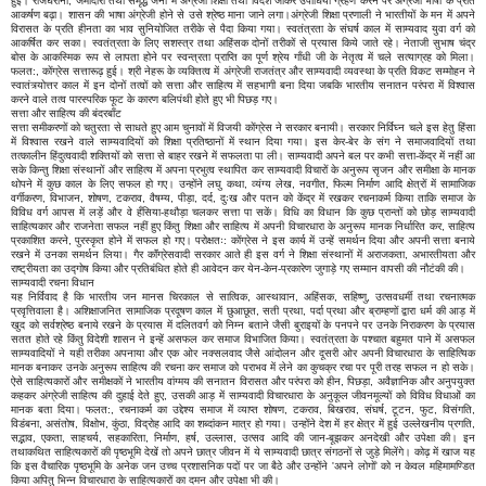
हुई। राजघरानों, जमींदारों तथा समृद्ध जनों में अंग्रेजी शिक्षा तथा विदेश जाकर उपाधियाँ ग्रहण करने पर अंग्रेजी भाषा के प्रति
आकर्षण बढ़ा। शासन की भाषा अंग्रेजी होने से उसे श्रेष्ठ माना जाने लगा।अंग्रेजी शिक्षा प्रणाली ने भारतीयों के मन में अपने
विरासत के प्रति हीनता का भाव सुनियोजित तरीके से पैदा किया गया। स्वतंत्रता के संघर्ष काल में साम्यवाद युवा वर्ग को
आकर्षित कर सका। स्वतंत्रता के लिए सशस्त्र तथा अहिंसक दोनों तरीकों से प्रयास किये जाते रहे। नेताजी सुभाष चंद्र
बोस के आकस्मिक रूप से लापता होने पर स्वन्त्रता प्राप्ति का पूर्ण श्रेय गाँधी जी के नेतृत्व में चले सत्याग्रह को मिला।
फलत:, कोंग्रेस सत्तारूढ़ हुई। श्री नेहरू के व्यक्तित्व में अंग्रेजी राजतंत्र और साम्यवादी व्यवस्था के प्रति विकट सम्मोहन ने
स्वातंत्र्योत्तर काल में इन दोनों तत्वों को सत्ता और साहित्य में सहभागी बना दिया जबकि भारतीय सनातन परंपरा में विश्वास
करने वाले तत्व पारस्परिक फूट के कारण बलिपंथी होते हुए भी पिछड़ गए।
सत्ता और साहित्य की बंदरबाँट
सत्ता समीकरणों को चतुरता से साधते हुए आम चुनावों में विजयी कोंग्रेस ने सरकार बनायी। सरकार निर्विघ्न चले इस हेतु हिंसा
में विश्वास रखने वाले साम्यवादियों को शिक्षा प्रतिष्ठानों में स्थान दिया गया। इस केर-बेर के संग ने समाजवादियों तथा
तत्कालीन हिंदुत्ववादी शक्तियों को सत्ता से बाहर रखने में सफलता पा ली। साम्यवादी अपने बल पर कभी सत्ता-केंद्र में नहीं आ
सके किन्तु शिक्षा संस्थानों और साहित्य में अपना प्रभुत्व स्थापित कर साम्यवादी विचारों के अनुरूप सृजन और समीक्षा के मानक
थोपने में कुछ काल के लिए सफल हो गए। उन्होंने लघु कथा, व्यंग्य लेख, नवगीत, फिल्म निर्माण आदि क्षेत्रों में सामाजिक
वर्गीकरण, विभाजन, शोषण, टकराव, वैषम्य, पीड़ा, दर्द, दुःख और पतन को केंद्र में रखकर रचनाकर्म किया ताकि समाज के
विविध वर्ग आपस में लड़ें और वे हँसिया-हथौड़ा चलकर सत्ता पा सकें। विधि का विधान कि कुछ प्रान्तों को छोड़ साम्यवादी
साहित्यकार और राजनेता सफल नहीं हुए किंतु शिक्षा और साहित्य में अपनी विचारधारा के अनुरूप मानक निर्धारित कर, साहित्य
प्रकाशित करने, पुरस्कृत होने में सफल हो गए। परोक्षतः: कोंग्रेस ने इस कार्य में उन्हें समर्थन दिया और अपनी सत्ता बनाये
रखने में उनका समर्थन लिया। गैर कॉंग्रेसवादी सरकार आते ही इस वर्ग ने शिक्षा संस्थानों में अराजकता, अभारतीयता और
राष्ट्रीयता का उद्गोष किया और प्रतिबंधित होते ही आवेदन कर येन-केन-प्रकारेण जुगाड़े गए सम्मान वापसी की नौटंकी की।
साम्यवादी रचना विधान
यह निर्विवाद है कि भारतीय जन मानस चिरकाल से सात्विक, आस्थावान, अहिंसक, सहिष्णु, उत्सवधर्मी तथा रचनात्मक
प्रवृत्तिवाला है। अशिक्षाजनित सामाजिक प्रदूषण काल में छुआछूत, सती प्रथा, पर्दा प्रथा और ब्राम्हणों द्वारा धर्म की आड़ में
खुद को सर्वश्रेष्ठ बनाये रखने के प्रयास में दलितवर्ग को निम्न बताने जैसी बुराइयों के पनपने पर उनके निराकरण के प्रयास
सतत होते रहे किंतु विदेशी शासन ने इन्हें असफल कर समाज विभाजित किया। स्वतंत्रता के पश्चात बहुमत पाने में असफल
साम्यवादियों ने यही तरीका अपनाया और एक ओर नक्सलवाद जैसे आंदोलन और दूसरी ओर अपनी विचारधारा के साहित्यिक
मानक बनाकर उनके अनुरूप साहित्य की रचना कर समाज को पराभव में लेने का कुचक्र रचा पर पूरी तरह सफल न हो सके।
ऐसे साहित्यकारों और समीक्षकों ने भारतीय वांग्मय की सनातन विरासत और परंपरा को हीन, पिछड़ा, अवैज्ञानिक और अनुपयुक्त
कहकर अंग्रेजी साहित्य की दुहाई देते हुए, उसकी आड़ में साम्यवादी विचारधारा के अनुकूल जीवनमूल्यों को विविध विधाओं का
मानक बता दिया। फलत:, रचनाकर्म का उद्देश्य समाज में व्याप्त शोषण, टकराव, बिखराव, संघर्ष, टूटन, फुट, विसंगति,
विडंबना, असंतोष, विक्षोभ, कुंठा, विद्रोह आदि का शब्दांकन मात्र हो गया। उन्होंने देश में हर क्षेत्र में हुई उल्लेखनीय प्रगति,
सद्भाव, एकता, साहचर्य, सहकारिता, निर्माण, हर्ष, उल्लास, उत्सव आदि की जान-बूझकर अनदेखी और उपेक्षा की। इन
तथाकथित साहित्यकारों की पृष्ठभूमि देखें तो अपने छात्र जीवन में ये साम्यवादी छात्र संगठनों से जुड़े मिलेंगे। कोढ़ में खाज यह
कि इस वैचारिक पृष्ठभूमि के अनेक जन उच्च प्रशासनिक पदों पर जा बैठे और उन्होंने 'अपने लोगों' को न केवल महिमामण्डित
किया अपितु भिन्न विचारधारा के साहित्यकारों का दमन और उपेक्षा भी की।