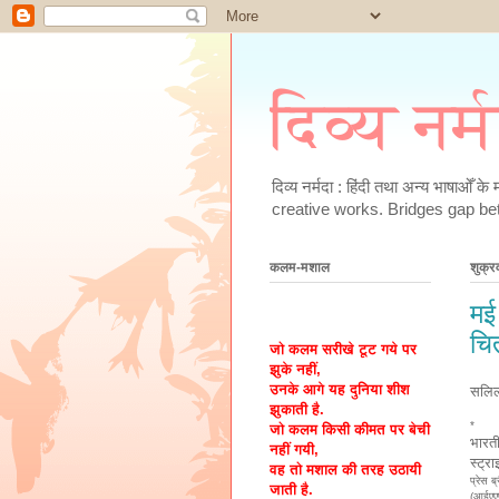
दिव्य नर्
दिव्य नर्मदा : हिंदी तथा अन्य भाषाओँ 
creative works. Bridges gap be
कलम-मशाल
शुक्र
मई 
चित
जो कलम सरीखे टूट गये पर
झुके नहीं,
उनके आगे यह दुनिया शीश
सलिल
झुकाती है.
*
जो कलम किसी कीमत पर बेची
भारत
नहीं गयी,
स्ट्
वह तो मशाल की तरह उठायी
प्रेस ब
जाती है.
(आईएएफ)