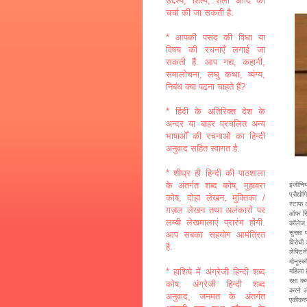
उद्देश्य, शिल्प, शैली आदि की
चर्चा की जा सकती है.
* आपकी पसंद की विधा या
विषय की रचनाएँ लगाई जा
सकती हैं. आप गद्य, कहानी,
समालोचना, लघु कथा, व्यंग्य,
निबंध क्या पढना चाहते हैं?
* हिंदी के अतिरिक्त देश के
अन्दर या बाहर प्रचलित अन्य
भाषाओँ की रचनाओं का हिन्दी
अनुवाद सहित स्वागत है.
* शीघ्र ही हिन्दी की पाठशाला
के अंतर्गत शब्द कोष, मुहावरा
इंजीनि
प्रौद्य
कोष, दोहा लेखन, मुक्तिका /
स्टाफ 
ग़ज़ल लेखन तथा अलंकारों पर
ऑफ सिग
लम्बी लेखमालाएं प्रारंभ होंगी.
कॉलेज,
सुरक्षा
आप सबका सहयोग आमंत्रित
विरोधी
है.
लेफ्टिन
मोनूस्
* हाशिये में अंग्रेजी हिन्दी शब्द
महिला 
रक्षा 
कोष, अंग्रेजी हिन्दी शब्द
करने औ
अनुवाद, जनमत के अंतर्गत
एकीकरण