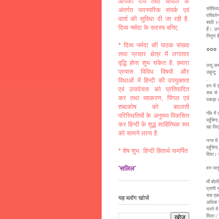
आपकी राय तथा चौपाल के
सोफिया
अंतर्गत पारस्परिक संपर्क एवं
परिवर्त
वार्ता की सुविधा दी जा रही है.
शादी २०
दिव्य नर्मदा के सदस्य बनिए.
हैं। उन
निपुण ह
* दिव्य नर्मदा की पाठक संख्या
०००
तथा प्रसार क्षेत्र में लगातार
वृद्धि होना शुभ संकेत है. हमारा
लघु क
प्रयास विविध विषयों और
उबुन्टू
.
विधाओं में हिन्दी की उपयुक्तता
वन में
एवं उपादेयता को प्रतिपादित
सब से 
कर तथा व्याकरण, पिंगल एवं
पकड़ा औ
शब्दकोष को बदलती
गाँव म
परिस्थितियों के अनुरूप विकसित
पहुँचे
कर हिन्दी के शुद्ध साहित्यिक रूप
खा लिए
को सामने लाना है.
नगर मे
पहुँचे
* शेष शुभ. हिन्दी हितार्थ समर्पित
दिया। 
'सलिल'
वन मानु
माँ बो
प्राणी
सब एक 
यह ब्लॉग खोजें
अधिक ह
भरने म
मिला।'