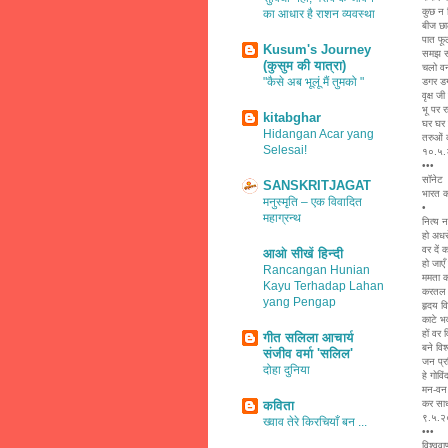
कुछ न न
का आधार है राशन व्यवस्था
बीज छा
पात फ
Kusum's Journey
समझ स
(कुसुम की यात्रा)
चलो वन
"कैसे अब भूलूं मैं तुमको "
डगर डगर
वृक्ष ज
भू पर र
kitabghar
घर घर 
Hidangan Acar yang
तरुओं 
Selesai!
१०.५
•••
सॉनेट
SANSKRITJAGAT
भारत को
मनुस्मृति – एक विवादित
•
महाग्रन्थ
नित्य न
हो अधर
वर दें 
आओ सीखें हिन्दी
हो जा
Rancangan Hunian
ममता 
Kayu Terhadap Lahan
करतल क
yang Pengap
हृदय व
काटे भ
हों वर
गीत सलिला आचार्य
बने विश
संजीव वर्मा 'सलिल'
जन प्र
दोहा दुनिया
हे गोवि
मन-वन 
कविता
कर साध
९.५.
ख्वाव तेरे किरचियाँ बन ...
•••
विश्वव