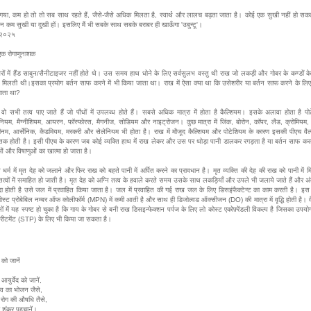
या, कम हो तो तो सब साथ रहते हैं, जैसे-जैसे अधिक मिलता है, स्वार्थ और लालच बढ़ता जाता है। कोई एक सुखी नहीं हो स
न कम सुखी या दुखी हों। इसलिए मैं भी सबके साथ सबके बराबर ही खाऊँगा 'उबुन्टू'।
.२०२५
एक रोगाणुनाशक
रों में हैंड साबुन/सैनीटाइजर नहीं होते थे। उस समय हाथ धोने के लिए सर्वसुलभ वस्तु थी राख जो लकड़ी और गोबर के कण्डों क
े मिलती थी।इसका प्रयोग बर्तन साफ करने में भी किया जाता था। राख में ऐसा क्या था कि उसेशरीर या बर्तन साफ करने के लिए
ाता था?
ं वो सभी तत्व पाए जाते हैं जो पौधों में उपलब्ध होते हैं। सबसे अधिक मात्रा में होता है कैल्शियम। इसके अलावा होता है पो
िनियम, मैग्नीशियम, आयरन, फॉस्फोरस, मैगनीज, सोडियम और नाइट्रोजन। कुछ मात्रा में जिंक, बोरोन, कॉपर, लैड, क्रोमियम
डीनम, आर्सेनिक, कैडमियम, मरकरी और सेलेनियम भी होता है। राख में मौजूद कैल्शियम और पोटेशियम के कारण इसकी पीएच वैल्
क होती है। इसी पीएच के कारण जब कोई व्यक्ति हाथ में राख लेकर और उस पर थोड़ा पानी डालकर रगड़ता है या बर्तन साफ करत
ओं और विषाणुओं का खात्मा हो जाता है।
र्म में मृत देह को जलाने और फिर राख को बहते पानी में अर्पित करने का प्रावधान है। मृत व्यक्ति की देह की राख को पानी में म
तत्वों में समाहित हो जाती है। मृत देह को अग्नि तत्व के हवाले करते समय उसके साथ लकड़ियाँ और उपले भी जलाये जाते हैं और अ
दा होती है उसे जल में प्रवाहित किया जाता है। जल में प्रवाहित की गई राख जल के लिए डिसइंफैक्टेन्ट का काम करती है। इस
ोस्ट प्रोबेबिल नम्बर ऑफ कोलीफॉर्म (MPN) में कमी आती है और साथ ही डिजोल्वड ऑक्सीजन (DO) की मात्रा में वृद्धि होती है। वै
ों में यह स्पष्ट हो चुका है कि गाय के गोबर से बनी राख डिसइन्फेक्शन पर्पज के लिए लो कोस्ट एकोफ़्रेंडली विकल्प है जिसका उपयो
्रीटमेंट (STP) के लिए भी किया जा सकता है।
 को जानें
युर्वेद को जानें,
व का भोजन जैसे,
ि रोग की औषधि तैसे,
ं शंकर पहचानें।