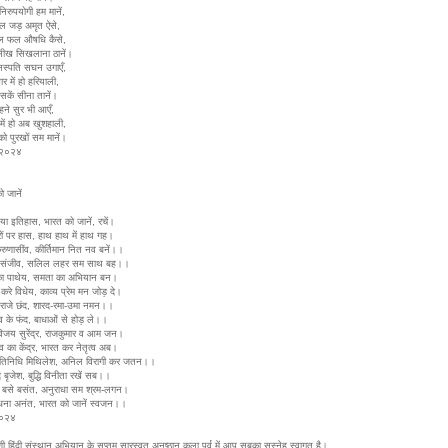
िरुपयोगी हम मानें,
ल जड़ अमृत ऐसे,
ूल फल औषधि कैसे,
ीख सिखलाना ठानें।
स्पति सघन उगाएँ,
 में हो हरियाली,
ी सकें सीना तानें।
हने सुर भी आएँ,
में हो अब खुशहाली,
को पुरखों सम मानें।
.२०२४
 जानें
या इतिहास, भारत को जानें, रचें।
ों पर हास, हाथ हाथ में हाथ गह।
करुणासींव, कीर्तिमान नित नव बनें।।
एँ संजीव, सलिल लहर सम साथ बह।।
का पाथेय, समता का अभियान बन।
रे विधेय, काव्य प्रेम मन जोड़ दे।
िराजे छंद, शारद-रमा-उमा नमन।।
व के फंद, बाधाओं से होड़ ले।।
 विजय सुरेंद्र, राजकुमार व आम जन।
्व का केंद्र, भारत कर नेतृत्व अब।
तिनिधि मिथिलेश, अनिल विरागी कर जतन।।
ंद बृजेश, बुद्धि विनीता रखें सब।।
बसे बसंत, अनुराधा सम श्रम-लगन।
ना अनंत, भारत को जानें स्वजन।।
२०२४
ाणी हिंदी संस्थान अभियान के सप्तम सारस्वत अनुष्ठान कला पर्व में आप सबका सस्नेह स्वागत है।