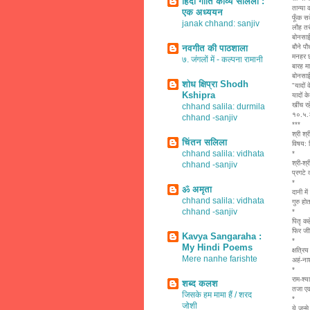
हिंदी गीति काव्य सलिला :
तान्या 
एक अध्ययन
फूँक स
janak chhand: sanjiv
लौह तर
बोनसाई
नवगीत की पाठशाला
बौने प
मनहर छ
७. जंगलों में - कल्पना रामानी
बारह म
बोनसाई
शोध क्षिप्रा Shodh
"यादों 
Kshipra
यादों के
खींच रह
chhand salila: durmila
१०.५
chhand -sanjiv
***
श्री श्
चिंतन सलिला
विषय: व
chhand salila: vidhata
*
श्री-श
chhand -sanjiv
प्रगटे 
*
ॐ अमृता
दानी मे
chhand salila: vidhata
गुरु ह
chhand -sanjiv
*
पितृ क
फिर जी
Kavya Sangaraha :
*
My Hindi Poems
क्षत्रिय
Mere nanhe farishte
अहं-ना
*
राम-श्य
शब्द कलश
तजा एक
जिसके हम मामा हैं / शरद
*
जोशी
ये जन्म