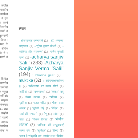
 अप्रैल
भारतीय
ार्यरत
 में एक
्व करने
्लेखनीय
लेबल
र्ष में
त्वकारी
त किया।
- ओमप्रकाश प्रजापति
(1)
- डॉ. अव्यक्त
षज्ञ के
अग्रवाल
(1)
--सुरेश कुमार चौधरी
(1)
-
 लैंगिक
काफ़िया और व्याकरण'
(1)
-राजेश कुमारी
ीय सेना
-acharya sanjiv
ाने में
‘राज‘
(1)
'salil'
(233)
-Acharya
Sanjiv Verma 'Salil'
(194)
.
: bhasha geet
(2)
 सिविल
muktika
(32)
॥ श्रीरामरक्षास्तोत्र
 भारतीय
॥
(2)
'अभिलाषा' पर काव्य गोष्ठी
(1)
ं तकनीकी
ल स्कूल
'आतिश'
(1)
'उत्तरकथा'
(1)
'कत्अ' उर्दू
्मी वॉर
(1)
'केशव कल्चर
(1)
'खलिश'
(2)
क साइबर
’ख़लिश'
(1)
'गज़ल रदीफ़
(1)
'गोत्र' तथा
 आतंकवाद
'अल्ल'
(1)
'बुंदेली दोहे
(1)
'बेदिल'
(1)
२००८ तक
उन्होंने
‘यादों की नागफनी’
(1)
'रेणु
(1)
'व्योम'
(1)
ली पहली
'संजीव
'शांत'
(1)
'शिक्षक दिवस'
(2)
ी साइबर
सलिल'
(3)
'सलिल' की लघुकथाएँ
 विकसित
ऑप्स के
कान्ता रॉय
(1)
'सुमित्र'
(1)
‘हिन्दी
(1)
"काल है संक्रांति का" रामदेव लाल 'विभोर'