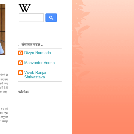
:: संचालक मंडल ::
Divya Narmada
Manvanter Verma
Vivek Ranjan
िटी में
Shrivastava
ं बंद कर
कैसे जब
री बेटी
फ़ॉलोअर
िया जाए,
 २००४ को
िला। एक
न अनुभव
े सराहा