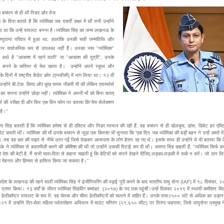
का बचपन से ही थी निडर और तेज
ा के पिता बताते हैं कि व्योमिका जब दसवीं कक्षा में थीं तभी उन्होंने
ा था कि उन्हें पायलट बनना है।व्योमिका सिंह का जन्म लखनऊ के
पुताना परिवार में हुआ था, हालांकि उनकी सही जन्मतिथि और
थान सार्वजनिक रूप से उपलब्ध नहीं हैं। उनका नाम "व्योमिका"
अर्थ है "आकाश में रहने वाली" या "आकाश की पुत्री", उनके
 बनने के करियर से मेल खाता है। उन्होंने अपने स्कूल और
े दिनों में राष्ट्रीय कैडेट कोर (एनसीसी) में भाग लिया था। १२ वीं
 उन्होंने बी.टेक. किया और कुछ समय नौकरी भी की लेकिन एयरफोर्स
े का सपना उन्होंने छोड़ा नहीं। व्योमिका ने अपनी माँ को बिना बताए
्स की परीक्षा दी और फिर एक दिन फोन पर बताया कि"मेरा सेलेक्शन
 है।"
ुणा सिंह बताती हैं कि व्योमिका हमेशा से ही एक्टिव और निडर स्वभाव की रही हैं. वह बचपन से ही खेलकूद, डांस, डिबेट हर एक्टिव
िपेट करती थीं। व्योमिका की माँ उनके बचपन से जुड़ा एक किस्सा भी सुनाया कि 'एक दिन जब व्योमिका की बड़ी बहन ने उन्हें कमरे मे
ा, तब वह छत की पाइप से नीचे उतर गईं जिसे देखकर आसपास के लोग हैरान रह गए थे। इसके साथ ही उन्होंने ये भी बताया कि 
के ने व्योमिका से बदतमीज़ी करने की कोशिश की थी तो उन्होंने उसकी पिटाई कर दी थी। करुणा सिंह कहती हैं, "व्योमिका सिर्फ हमा
ूरे देश की बेटी है. मैं सभी माता-पिता से कहना चाहती हूं कि बेटियों को सपने देखने दीजिए.लड़का-लड़की में फर्क न करें। जो ठान ल
री मेहनत और हिम्मत से हासिल किया जा सकता है।"
्रदेश के लखनऊ की रहने वालीं व्योमिका सिंह ने इंजीनियरिंग की पढ़ाई पूरी करने के बाद भारतीय वायु सेना (IAF) में १८ दिसंबर,
प्राप्त किया। १३ वर्षों के भीतर व्योमिका सिंहविंग कमांडर (२०१७) के पद तक पहुंचीं।उन्हें दिसंबर २०१९ में स्थायी कमीशन म
 हेलीकॉप्टर पायलट के रूप में, वह चेतक और चीता हेलीकॉप्टरों को चलाने में माहिर हैं। उनके पास२५०० घंटे से अधिक का उड़ा
२१ में उन्होंने त्रि-सेवा महिला पर्वतारोहण अभियान में माउंट मणिरंग (२१,६५० फीट) पर तिरंगा फहराया, जिसे वायुसेना प्रमुख न