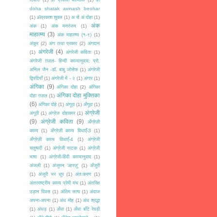
doha shatak avinash beohar
(1)
ॐप्रकाश शुक्ल
(1)
अ से अं दोहा
(1)
अंक
अंक
(1)
अंक मनरंजन
(1)
माहात्म्य
(3)
अंक माहात्म्य (१-९)
(1)
अंकुर
(2)
अंग तथा प्रकार
(2)
अंगदान
अंगरेजी
(4)
(1)
अंगरेजी कविता
(1)
अंगरेजी ग़ज़ल- हिन्दी काव्यानुवाद: प्रो.
अनिल जैन -डॉ. बाबु जोसेफ
(1)
अंगरेजी
द्विपदियाँ
(1)
अंगरेजी में - २
(1)
अंगार
(1)
अंगिका
(9)
अंगिका दोहा
(2)
अंगिका
अंगिका दोहा मुक्तिका
दोहा ग़ज़ल
(1)
(6)
अंगिका दोहे
(1)
अंगूठा
(1)
अँगूठा
(1)
अंग्रेजी
अंगूठी
(1)
अंग्रेज दोहाकार
(1)
(9)
अंग्रेजी कविता
(9)
अँग्रेज़ी
काव्य
(1)
अँग्रेज़ी काव्य विधाएँ-3
(1)
अँग्रेज़ी काव्य विधाएँ-4
(1)
अंग्रेजी
चतुष्पदी
(1)
अंग्रेजी नाटक
(1)
अंग्रेजी
भाषा
(1)
अंग्रेजी-हिंदी काव्यानुवाद
(1)
अंजली
(1)
अंजुमन 'आरज़ू'
(1)
अँजुरी
(1)
अंजुरी भर धूप
(1)
अंतःकरण
(1)
अंतरराष्ट्रीय काव्य प्रेमी मंच
(1)
अंतरिक्ष
उड़ान दिवस
(1)
अंतिम सत्य
(1)
अंदाज
अपना-अपना
(1)
अंध मोह
(1)
अंध श्रद्धा
(1)
अंधड़
(1)
अँधा
(1)
अँधा बाँटे रेवड़ी