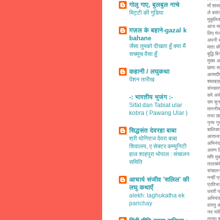
गोलू गाए, बुलबुल नाचे
माँ शार
मिट्टी की गुडिया
ले बसंत 
मुकुलि
आज मा
ग़ज़ल के बहाने-gazal k
लिए मं
bahane
अपनी बा
जैसा तुमको दीखता हूँ क्या मैं
माता क
सचमुच वैसा हूँ
बुद्धि
मुख्य 
छाया सक
कहानी / लघुकथा
आत्मदी
पेंशन तारीख
शब्दब्र
संस्कार
करे अर्
-: भारतीय भुजंग :-
राम सुन
Sifat dan Tabiat ular
माननीय
kobra ( Pawang Ular )
तथा छाय
नृत्य 
सिद्धसंत देवरहा बाबा
बालिका 
आराध्य
श्री योगिराज देवरा बाबा
अभिनंद
शिवालय, ए सेक्टर कम्युनिटी
अरुण 
हाल शाहपुरा भोपाल : संचालन
मणि मु
समिति
तालाबं
संचालन 
नन्हीं 
आचार्य संजीव 'सलिल' की
प्रतिभा
लघु कथाएँ
धरती 
alekh: laghukatha ek
अभियंत
parichay
वास्तु
नव यांत
तान्या 