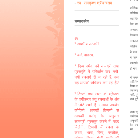
-
स्व. रामकृष्ण श्रीवास्तव
व्योमि
व्योमिक
कह दिय
सम्पादकीय
ऐक राज
जन्मस्
जिसका 
ॐ
पायलट
* आत्मीय पाठकों!
कॉलेज क
के बाद
* वन्दे मातरम.
में जान
एयरफोर
* दिव्य नर्मदा की सामग्री तथा
हो गया
प्रस्तुति में परिवर्तन कर नयी-
नयी रचनाएँ दी जा रही हैं. क्या
माँ कर
पार्टिस
यह आपको रुचिकर लग रहा है?
दिया थ
एक लड़
* टिप्पणी तथा रचना की श्रेष्ठता
नहीं, प
के वर्गीकरण हेतु रचनाओं के अंत
उसे पू
में छोटे खाने हैं. उनका उपयोग
कीजिये. आपकी टिप्पणी से
उत्तर प
आपकी पसंद के अनुसार
कमीशन 
अनुभवी
सामग्री प्रस्तुत करने में मदद
है। २०
मिलेगी. टिप्पणी में रचना के
था।
कथ्य, भाषा, बिम्ब, प्रतीक,