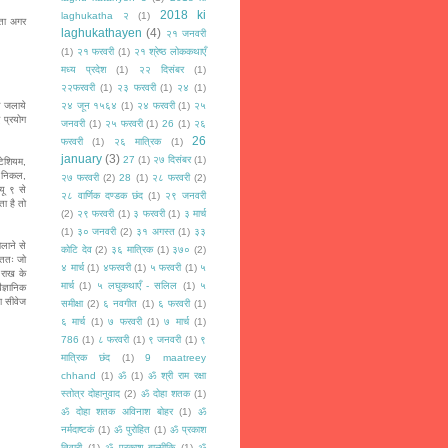
2018 ki
laghukatha २
(1)
कता अगर
laghukathayen
(4)
२१ जनवरी
(1)
२१ फरवरी
(1)
२१ श्रेष्ठ लोककथाएँ
मध्य प्रदेश
(1)
२२ दिसंबर
(1)
२२फरवरी
(1)
२३ फरवरी
(1)
२४
(1)
े जलाये
२४ जून १५६४
(1)
२४ फरवरी
(1)
२५
 प्रयोग
जनवरी
(1)
२५ फरवरी
(1)
26
(1)
२६
26
फरवरी
(1)
२६ मात्रिक
(1)
january
(3)
27
(1)
२७ दिसंबर
(1)
टेशियम,
, निकल,
२७ फरवरी
(2)
28
(1)
२८ फरवरी
(2)
यू ९ से
२८ वार्णिक दण्डक छंद
(1)
२९ जनवरी
ा है तो
(2)
२९ फरवरी
(1)
३ फरवरी
(1)
३ मार्च
(1)
३० जनवरी
(2)
३१ अगस्त
(1)
३३
िलाने से
कोटि देव
(2)
३६ मात्रिक
(1)
३७०
(2)
ंततः जो
४ मार्च
(1)
४फरवरी
(1)
५ फरवरी
(1)
५
 राख के
मार्च
(1)
५ लघुकथाएँ - सलिल
(1)
५
ज्ञानिक
ग सीवेज
समीक्षा
(2)
६ नवगीत
(1)
६ फरवरी
(1)
६ मार्च
(1)
७ फरवरी
(1)
७ मार्च
(1)
786
(1)
८ फरवरी
(1)
९ जनवरी
(1)
९
मात्रिक छंद
(1)
9 maatreey
chhand
(1)
ॐ
(1)
ॐ श्री राम रक्षा
स्तोत्र दोहानुवाद
(2)
ॐ दोहा शतक
(1)
ॐ दोहा शतक अविनाश बोहर
(1)
ॐ
नर्मदाष्टकं
(1)
ॐ पुरोहित
(1)
ॐ प्रकाश
तिवारी
(1)
ॐ प्रकाश बाल्मीकि
(1)
ॐ