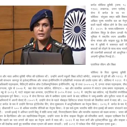
कर्नल सोफिया क़ुरैशी: (जन्म: १८
१९७२, लखनऊ, उत्तर प्रदेश) 
सेना में कर्नल के पद पर क
सोफिया संयुक्त राष्ट्र शांति मिशन
अखिल पुरुष भारतीय दल का नेतृत
वाली पहली महिला होने के लिए उल
हैं। २०२५ के भारत-पाकिस्तान संघ
ऑपरेशन सिंदूर के दौरान उनकी नेतृ
भूमिका ने राष्ट्रीय ध्यान आकर्षि
सैन्य संचार और साइबर युद्ध के विशे
रूप में कुरैशी ने सशस्त्र बलों में
बाधाओं को तोड़ने के साथ-साथ भारत
की तकनीकी क्षमताओं को आधुनिक बन
अग्रणी भूमिका निभाई है।
प्रारंभिक जीवन और शिक्षा
सोफिया के पिता मुहम्मद कुरैशी
यर और माता अमीना कुरैशी गणित की प्रोफेसर थीं। उन्होंने अपनी स्कूली शिक्षा लोरेटो कॉन्वेंट, लखनऊ से पूरी की और १९९३ में
ोगिकी संस्थान कानपुर से इलेक्ट्रॉनिक्स और संचार इंजीनियरिंग में प्रौद्योगिकी स्नातक की उपाधि प्राप्त की। सोफिया ने १९९९ मे
अधिकारी पाठ्यक्रम, मिलिट्री कॉलेज ऑफ टेलीकम्युनिकेशन इंजीनियरिंग, महू से तथा २००५-०६ में, उन्नत संचार पाठ्यक्रम, रॉय
्नल्स, यूके से २००७ में, रक्षा सेवा स्टाफ कॉलेज, वेलिंगटन – रक्षा और सामरिक अध्ययन में मास्टर उच्च कमान पाठ्यक्रम, आर
 महू से २०१३ में, नाटो साइबर रक्षा अभ्यास, एस्टोनिया से २०१५ में तथा २०१८ में राष्ट्रीय रक्षा कॉलेज, नई दिल्लीसे रणनीति
 पाठ्यक्रम पूर्ण किया। १९९४ में सेना सिग्नल कोर में कमीशन प्राप्त करने के बाद सोफिया ने जम्मू-कश्मीर और पूर्वोत्तर भारत में
 अभियानों में अपनी सेवाएं दी।२००१ में, उन्होंने सेना के पहले मोबाइल डिजिटल संचार नेटवर्क को विकसित करने में मदद की। 
ेंट कर्नल के रूप में उन्होंने सिग्नल इंटेलिजेंस विंग, सेना मुख्यालय में आधुनिकीकरण का नेतृत्व किया। २०१६ में कर्नल के रूप में, 
को, डीआरसी में ५०० से अधिक भारतीय सैनिकों का नेतृत्व किया। वे एक सर्व-पुरुष भारतीय शांति सेना इकाई की कमान संभालने वा
हैं। उनकी इकाई ने अस्थिर उत्तरी किवु में शांति बनाए रखी, निरस्त्रीकरण किया और मानवीय सहायता को सक्षम बनाया। भारत क
कमान के ब्रिगेडियर और उप महानिदेशक नियुक्त, उन्होंने भारत के सैन्य साइबर सिद्धांत को परिभाषित करने, साइबर प्रशिक्षण रेंज
र खतरे का पता लगाने की पहल का नेतृत्व करने में मदद की। २०२२ में वह मेजर बनीं और इलेक्ट्रॉनिक युद्ध और साइबर 
 की देखरेख करते हुए सामरिक संचार प्रभाग की कमान संभाली। उन्हें २०१९ में ग्लोबल पीस गाँधी पुरस्कार प्राप्त हुआ।