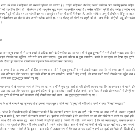
 भारत की सेना में महिलाओं की उभरती भूमिका का प्रतीक हैं। उन्होंने महिलाओं के लिए स्थायी कमीशन और एनडीए प्रवेश सहित
नों को प्रभावित किया है। विश्लेषक उन्हें आधुनिक युद्ध नेतृत्व का प्रतीक मानते हैं। कर्नल सोफिया कुरैशी और कर्नल ताजुद्दीन बागे
१५ में हुई थी और यह एक प्रेम विवाह था। ताजुद्दीन वर्तमान में झांसी में तैनात हैं, जबकि सोफिया जम्मू में ऑपरेशन सिंदूर के तहत
्हें पर्वतारोहण का शौक है और उन्होंने स्टोक कांगरी (६,१५३ मीटर) की चोटी पर चढ़ाई की है। आप हिंदी, अंग्रेजी, उर्दू और फ्रेंच 
ैं।
था
 एक वन मानुष बच्चा माँ से अन्य बच्चों से अधिक खाने के लिए जिद कर रहा था। माँ ने कुछ दूर फलों से भरी टोकरी रखकर कहा कि ज
पहले टोकरी तक पहुँचेगा, उसे सारे फल जीत जाएगा। कुछ बच्चे बलिष्ठ थे कुछ कमजोर। बच्चों ने एक दूसरे को देखा, एक दूसरे
र दौड़ते हुए एक साथ टोकरी तक पहुँचकर मिल-बाँटकर फल खा लिए।
ें एक बच्चा माँ से महानगर जाने की जिद कर रहा था। माँ ने ने कुछ दूर फलों से भरी टोकरी रखकर कहा कि जो बच्चा सब से पहले ट
गा, उसे सारे फल जीत जाएगा। कुछ बच्चे बलिष्ठ थे कुछ कमजोर। बच्चों ने दौड़ लगाई, जो बच्चा सबसे पहले टोकरी तक पहुँचा उसे 
 बाकी बच्चे टुकुर-टुकुर ताकते रह गए।
ं एक बच्चा माँ से महानगर जाने की जिद कर रहा था। माँ ने कुछ दूर फलों से भरी टोकरी रखकर कहा कि जो बच्चा सब से पहले ट
गा, उसे सारे फल जीत जाएगा। कुछ बच्चे बलिष्ठ थे कुछ कमजोर। बच्चों ने दौड़ लगाई, आगे निकलते बच्चे को साथवाले ने टँगड़ी मा
एक दूसरे को गिराते रहने के कारण कोई टोकरी तक नहीं सका। सब टुकुर-टुकुर ताकते रह गए।
ष के अपने बच्चे ने यह सुनकर माँ से इसका कारण पूछा। माँ ने कहा 'उबुन्टू' (मैं नहीं हम)। बच्चे ने कहा ''मैं नहीं समझा।''
ली- 'जंगल के निवासी प्रकृति को देखकर जानते हैं कि जब पानी बरसता है तो सब कुएँ, नदी, सागर एक साथ भरते हैं, अकाल पड़ता ह
 भूख से मरते हैं, आग लगती तो सबको जलाती है। इसलिए बच्चे जानते हैं कि जब किसी एक को जीत मिलेगी तो बाकी सब दुखी होंगे
साथ दौड़े और सफल हुए। गाँव में किसी की झोपड़ी छोटी है, किसी की बड़ी। बच्चे जानते हैं कि जो ज्यादा पाएगा, उसका प्रभाव दू
ोगा। वह दूसरों की चिंता नहीं करेगा इसलिए वे अकेले-अकेले दौड़े। शहर में किसी को किसी से कोई मतलब नहीं रहता, सब कमाने
ें ही व्यस्त रहकर सोचते हैं कि दूसरा न कमा सके तो उसका भाग भी मेरे पास आ जाए इसलिए बच्चे एक दूसरे को गिरते रहे, किसी को क