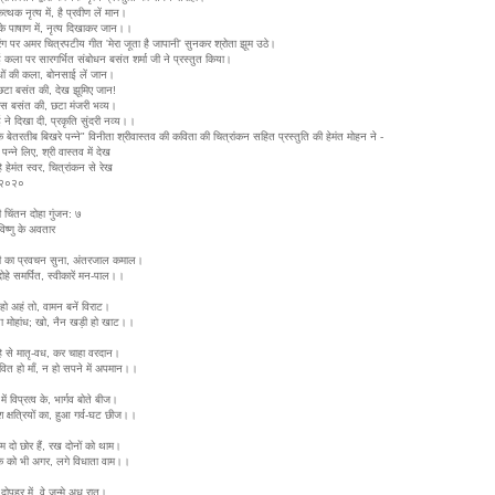
कत्थक नृत्य में, है प्रवीण लें मान।
के पाषाण में, नृत्य दिखाकर जान।।
ंग पर अमर चित्रपटीय गीत 'मेरा जूता है जापानी' सुनकर श्रोता झूम उठे।
 कला पर सारगर्भित संबोधन बसंत शर्मा जी ने प्रस्तुत किया।
ौधों की कला, बोनसाई लें जान।
टा बसंत की, देख झूमिए जान!
ास बसंत की, छटा मंजरी भव्य।
 ने दिखा दी, प्रकृति सुंदरी नव्य।।
के बेतरतीब बिखरे पन्ने" विनीता श्रीवास्तव की कविता की चित्रांकन सहित प्रस्तुति की हेमंत मोहन ने -
 पन्ने लिए, श्री वास्तव में देख
े हेमंत स्वर, चित्रांकन से रेख
.२०२०
री चिंतन दोहा गुंजन: ७
िष्णु के अवतार
्री का प्रवचन सुना, अंतरजाल कमाल।
दोहे समर्पित, स्वीकारें मन-पाल।।
ं हो अहं तो, वामन बनें विराट।
ोता मोहांध; खो, नैन खड़ी हो खाट।।
हे से मातृ-वध, कर चाहा वरदान।
वित हो माँ, न हो सपने में अपमान।।
 में विप्रत्व के, भार्गव बोते बीज।
श क्षत्रियों का, हुआ गर्व-घट छीज।।
ाम दो छोर हैं, रख दोनों को थाम।
 को भी अगर, लगे विधाता वाम।।
े दोपहर में, वे जन्मे अध रात।