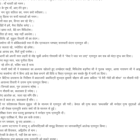
दा - माँ भारती को नमन।
के पुष्प माँ, आए तेरे द्वार।
त मन सुत सलिल का, नमन करो स्वीकार।।
तृ दिवस पर सभी माताओं को नमन।
जरी माल हम, विनत कर रहे भेंट।
ँहों में हमें, मैया विहँस समेट।।
ी छाया तले, बैठे बन मिथिलेश।
 विनीता हो सदा, चाह नहीं अवधेश।।
अतिथि डॉ. मुकुल तिवारी जी का वंदन।
्सेना जी ने कोकिलकंठी स्वर में दीप प्रज्वलन पश्चात् सरस्वती वंदना प्रस्तुत की।
प जलता रहे, ज्योतित रहे हमेश।
ह्म आराध हम, मिलें तुम्हें परमेश।।
धानी को अपनी स्वर लहरी से मोह चुकी अर्चना गोस्वामी जी ने "मेघा रे जल भर लाए" प्रस्तुत कर सब को मंत्र मुग्ध कर दिया।
चना मधुर स्वर, भाव पुनीता दिव्य
 रहे लीन हो, भक्ति भाव है भव्य
 मंजरी शर्मा जी ने पाककला का अध्याय खोलते हुए लच्छेदार रबड़ी, मिथिलेश बड़गैया जी ने गुलाब जामुन, आशा नारायण जी ने आ
ा सक्सेना जी ने बिना अंडे का केक बनाने की विधि व चित्र प्रस्तुत कर सबके मुँह में पानी ला दिया।
गुरु बिटिया उपासना के निर्देशन में कालजयी कवयित्री सुभद्रा कुमारी चौहान की अमर कविता "ये मेरी गोदी की शोभा" पर मौसमी नंदी
आराध्या तिवारी ने उत्तम नृत्य प्रस्तुत किया।
ा जिनको कला, गुरु उपासना श्रेष्ठ ।
न मौसमी का, कलाकार है ज्येष्ठ।।
लिए आलोक आ, जला रहा मणि दीप।
क्ता है कला हर, कलाकार हैं सीप।।
दी पर संदेशपरक फिलम मुकुल जी के माध्यम से प्रस्तुत की गयी। केरल की नृत्य कला 'कथकळि' की मनोहर नृत्य मुद्राओं 
की रोचक प्रस्तुति बसंत शर्मा जी के माध्यम से हुई।
प्रशिक्षा रंजन राज पलामू झारखण्ड ने मनोहर नृत्य प्रस्तुति दी।
 बहुत प्रशिक्षा में, मिल हम सकें तराश।
पर पग जमाकर, छू पाए आकाश।।
ा अरुण भटनागर ने वास्तु व् अभियांत्रिकी की समृद्ध विरासत पर जानकारीपूर्ण आलेख प्रस्तुत किया।
 कला की विरासत, अद्वितीय लें मान।
्रिकी के क्षेत्र में, नहीं देश का सान।।
श्रीवास्तव द्वारा कत्थक नृत्य प्रस्तुति को सबने सराहा।