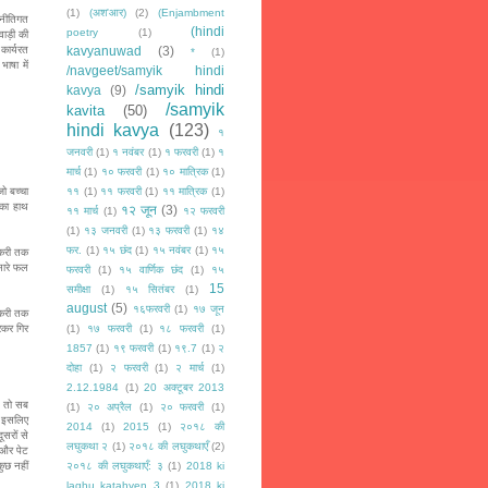
(1)
(अश'आर)
(2)
(Enjambment
 नीतिगत
(hindi
poetry
(1)
वाड़ी की
 कार्यरत
kavyanuwad
(3)
*
(1)
भाषा में
/navgeet/samyik hindi
/samyik hindi
kavya
(9)
/samyik
kavita
(50)
hindi kavya
(123)
१
जनवरी
(1)
१ नवंबर
(1)
१ फरवरी
(1)
१
मार्च
(1)
१० फरवरी
(1)
१० मात्रिक
(1)
ो बच्चा
११
(1)
११ फरवरी
(1)
११ मात्रिक
(1)
 का हाथ
१२ जून
(3)
११ मार्च
(1)
१२ फरवरी
(1)
१३ जनवरी
(1)
१३ फरवरी
(1)
१४
फर.
(1)
१५ छंद
(1)
१५ नवंबर
(1)
१५
ोकरी तक
सारे फल
फरवरी
(1)
१५ वार्णिक छंद
(1)
१५
15
समीक्षा
(1)
१५ सितंबर
(1)
august
(5)
१६फरवरी
(1)
१७ जून
ोकरी तक
रकर गिर
(1)
१७ फरवरी
(1)
१८ फरवरी
(1)
1857
(1)
१९ फरवरी
(1)
१९.7
(1)
२
दोहा
(1)
२ फरवरी
(1)
२ मार्च
(1)
2.12.1984
(1)
20 अक्टूबर 2013
ै तो सब
(1)
२० अप्रैल
(1)
२० फरवरी
(1)
, इसलिए
2014
(1)
2015
(1)
२०१८ की
सरों से
लघुकथा २
(1)
२०१८ की लघुकथाएँ
(2)
 और पेट
ुछ नहीं
२०१८ की लघुकथाएँ: ३
(1)
2018 ki
laghu katahyen 3
(1)
2018 ki