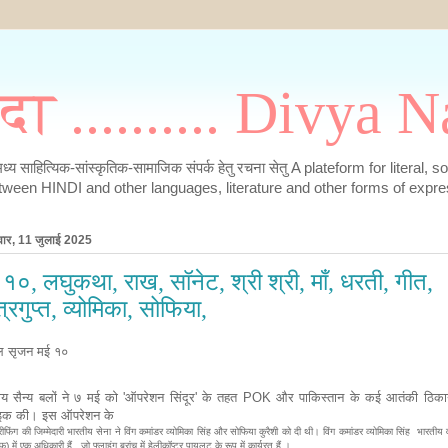
मदा .......... Divya
के मध्य साहित्यिक-सांस्कृतिक-सामाजिक संपर्क हेतु रचना सेतु A plateform for literal, 
tween HINDI and other languages, literature and other forms of expre
वार, 11 जुलाई 2025
१०, लघुकथा, राख, सॉनेट, श्री श्री, माँ, धरती, गीत,
्रगुप्त, व्योमिका, सोफिया,
 सृजन मई १०
ीय सैन्य बलों ने ७ मई को 'ऑपरेशन सिंदूर' के तहत POK और पाकिस्तान के कई आतंकी ठिकान
राइक की। इस ऑपरेशन के
्रीफिंग की जिम्मेदारी भारतीय सेना ने विंग कमांडर व्योमिका सिंह और सोफिया कुरैशी को दी थी। विंग कमांडर व्योमिका सिंह भारतीय 
 में एक अधिकारी हैं , जो फ्लाइंग ब्रांच में हेलीकॉप्टर पायलट के रूप में कार्यरत हैं ।