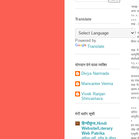
'समझ ग
अन्य ज
१०.५
Translate
०००
राख - 
०
पहले घ
जाने स
Powered by
किया ज
Translate
राख मे
अल्युम
मोलीब्
१३.५ त
योगदान देने वाला व्यक्ति
जीवाणु
Divya Narmada
सनातन ध
वह पंच
Manvanter Verma
राख पै
कारण म
Vivek Ranjan
अध्ययन
वाटर ट
Shrivastava
०००
सॉनेट
मेरी ब्लॉग सूची
आयुर्वेद
•
हिन्दीकुंज,Hindi
हम सब आ
Website/Literary
जीव जी
Web Patrika
प्रकृत
सुविधा नहीं, गरीब के जीवन
कंकर मे