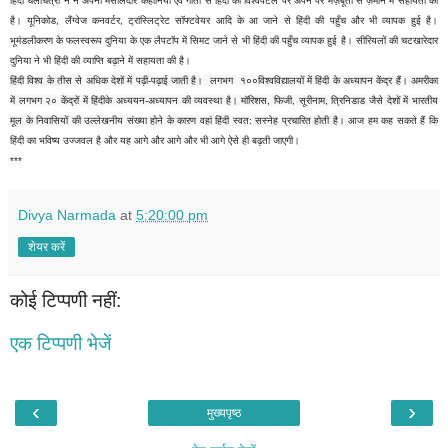
हिंदी चलचित्रों ने ने अपनी मसालेदार कहानियों एवं गीतों से हिंदी को विश्वपटल पर अपने पैर मज़बूती से ज़माने में सहायता की
है। यूनिकोड, लैंग्वेज कनवर्टर, ट्रांस्लिट्रेट सॉफ्टवेयर आदि के आ जाने से हिंदी की पहुँच और भी व्यापक हुई है।
भूमंडलीकरण के फलस्वरूप दुनिया के एक लैपटॉप में सिमट जाने से भी हिंदी की पहुँच व्यापक हुई है। सीरियलों की चटखारेदार
दुनिया ने भी हिंदी की व्याप्ति बढ़ाने में सहायता की है।
हिंदी विश्व के तीस से अधिक देशों में पढ़ी-पढ़ाई जाती है। लगभग १००विश्वविद्यालयों में हिंदी के अध्यापन केंद्र हैं। अमरीका
में लगभग २० केंद्रों में हिंदीके अध्ययन-अध्यापन की व्यवस्था है। मॉरिशस, फिजी, सूरीनाम, त्रिनिडाड जैसे देशों में भारतीय
मूल के निवासियों की उल्लेखनीय संख्या होने के कारण वहां हिंदी स्वत: सस्नेह प्रचारित होती है।
आज हम कह सकते हैं कि
हिंदी का भविष्य उज्जवल है और यह आगे और आगे और भी आगे ऐसे ही बढ़ती जाएगी।
***
Divya Narmada
at
5:20:00 pm
शेयर करें
कोई टिप्पणी नहीं:
एक टिप्पणी भेजें
‹
›
मुख्यपृष्ठ