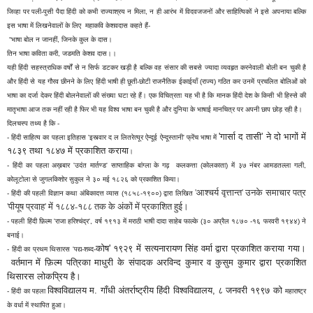
जिव्हा पर पली-पुसी पैदा हिंदी को कभी राज्याश्रय न मिला, न ही आरंभ में विदवजजनों और साहित्यिकों ने इसे अपनाया बल्कि
इस भाषा में लिखनेवालों के लिए महाकवि केशवदास कहते हैं-
“भाषा बोल न जानहीं, जिनके कुल के दास।
तिन भाषा कविता करी, जडमति केशव दास।।
यही हिंदी सहस्त्राधिक वर्षों से न सिर्फ डटकर खड़ी है बल्कि वह संसार की सबसे ज्यादा व्यवहृत करनेवाली बोली बन चुकी है
और हिंदी से यह गौरव छीनने के लिए हिंदी भाषी ही छूती-छोटी राजनैतिक ईकाईयाँ (राज्य) गठित कर उनमें प्रचलित बोलिओं को
भाषा का दर्जा देकर हिंदी बोलनेवालों की संख्या घटा रहे हैं। एक विचित्रता यह भी है कि मानक हिंदी देश के किसी भी हिस्से की
मातृभाषा आज तक नहीं रही है फिर भी यह विश्व भाषा बन चुकी है और दुनिया के भाषाई मानचित्र पर अपनी छाप छोड़ रही है।
दिलचस्प तथ्य है कि -
'गार्सा द तासी'
ने दो भागों में
- हिंदी साहित्य का पहला इतिहास 'इस्त्वार द ल लितरेत्यूर ऐन्दूई ऐन्दूस्तानी' फ्रेंच भाषा में
१८३९ तथा १८४७ में प्रकाशित कराया
।
- हिंदी का पहला अख़बार 'उदंत मार्तण्ड' साप्ताहिक बांग्ला के गढ़ कलकत्ता (कोलकाता) में ३७ नंबर आमडतल्ला गली,
कोलूटोला से जुगलकिशोर सुकुल ने
३० मई १८२६ को प्रकाशित किया
।
'आश्चर्य वृत्तान्त' उनके समाचार पत्र
- हिंदी की पहली विज्ञान कथा अंबिकादत्त व्यास (१८५८-१९००) द्वारा लिखित
'पीयूष प्रवाह' में १८८४-१८८ तक के अंकों में प्रकाशित हुई।
- पहली हिंदी फ़िल्म 'राजा हरिश्चंद्र', वर्ष १९१३ में मराठी भाषी दादा साहेब फाल्के (३० अप्रैल १८७० -१६ फरवरी १९४४
)
ने
बनाई।
कोष' १९२९ में सत्यनारायण सिंह वर्मा द्वारा प्रकाशित कराया गया।
- हिंदी का प्रथम थिसारस 'पद्य-शब्द-
वर्तमान में फ़िल्म पत्रिका माधुरी के संपादक अरविन्द कुमार व कुसुम कुमार द्वारा प्रकाशित
थिसारस लोकप्रिय है।
विश्वविद्यालय म. गाँधी अंतर्राष्ट्रीय हिंदी विश्वविद्यालय, ८ जनवरी १९९७ को
- हिंदी का पहला
महाराष्ट्र
के वर्धा में स्थापित हुआ।