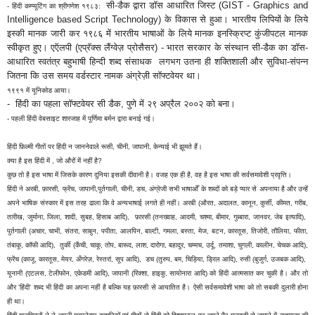
सी-डैक द्वारा
डॉस आधारित
जिस्ट (GIST - Graphics and
- हिंदी कम्प्यूटिंग का श्रीगणेश १९८३:
Intelligence based Script Technology) के विकास से हुआ।
भारतीय लिपियों के लिये
इस्की मानक जारी कर
१९८६ में भारतीय भाषाओं के लिये मानक इनस्क्रिप्ट कुंजीपटल मानक
स्वीकृत हुए।
एऍलपी (एप्रॅक्स लैंग्वेज़ प्रोसैसर) - भारत सरकार के संस्थान सी-डैक का डॉस-
आधारित स्वतंत्र बहुभाषी हिन्दी शब्द संसाधक लगभग उतना ही शक्तिशाली और सुविधा-संपन्न
जितना कि उस समय वर्डस्टार नामक अंग्रेज़ी सॉफ्टवेयर था।
१९९१ में यूनिकोड आया।
- हिंदी का पहला सॉफ्टवेयर सी डैक, पुणे में २९ अप्रैल २००२ को बना।
- पहली हिंदी वेबसाइट शारजाह में पूर्णिमा बर्मन द्वारा बनाई गई।
हिंदी फ़िल्मी गीतों पर हिंदी न जाननेवाले रूसी, चीनी, जापानी, केन्याई भी झूमते हैं।
क्या है इस हिंदी में , जो औरों में नहीं है?
कुछ तो है इस भाषा में जिसके कारण दुनिया इसकी दीवानी है। वजह एक ही है, वह है इस भाषा की सर्वसमावेशी प्रवृत्ति।
हिंदी ने अरबी, फ़ारसी, फ्रेंच, जापानी,पुर्तगाली, चीनी, डच, अंग्रेजी सभी भाषाओँ के शब्दों को बड़े प्यार से अपनाया है और उन्हें
अपने भाषिक संस्कार में इस तरह ढाला कि वे अन्यभाषाई लगते ही नहीं। अरबी (औरत, अदालत, कानून, कुर्सी, कीमत, गरीब,
तारीख, जुर्माना, जिला, शादी, सुबह, हिसाब आदि), फ़ारसी (तनख्वाह, आदमी, चश्मा, बीमार, गुब्बारा, जानवर, जेब इत्यादि),
पुर्तगाली (अचार, चाभी, संतरा, साबुन, पपीता, आलपिन, बाल्टी, गमला, बस्ता, मेज, बटन, कारतूस, तिजोरी, तौलिया, फीता,
तंबाकू, कॉफी आदि), तुर्की (कैंची, चाकू, तोप, बारूद, लाश, दारोगा, बहादुर, चम्मच, उर्दू, तमाशा, चुगली, कालीन, चेचक आदि),
फ्रेंच (काजू, कारतूस, मेयर, अँगरेज़, रेस्तरां, सूप आदि), डच (तुरुप, बम, चिड़िया, ड्रिल आदि), रुसी (बुजुर्ग, उजबक आदि),
यूनानी (एटलस, टेलीफोन, एकेडमी आदि), जापानी (रिक्शा, हाइकु, सायोनारा आदि) को हिंदी आत्मसात कर चुकी है। और तो
और 'हिंदी' शब्द भी हिंदी का अपना नहीं है बल्कि यह फ़ारसी से आयातित है। ऐसी सर्वसमावेशी भाषा को तो सबकी दुलारी होना
ही था।