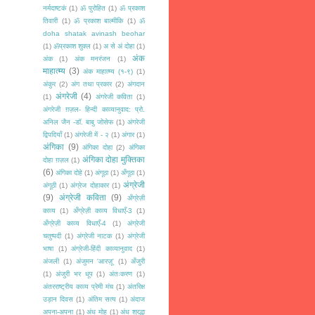
नर्मदाष्टकं
(1)
ॐ पुरोहित
(1)
ॐ प्रकाश
तिवारी
(1)
ॐ प्रकाश बाल्मीकि
(1)
ॐ
doha shatak avinash beohar
(1)
ॐप्रकाश शुक्ल
(1)
अ से अं दोहा
(1)
अंक
अंक
(1)
अंक मनरंजन
(1)
माहात्म्य
(3)
अंक माहात्म्य (१-९)
(1)
अंकुर
(2)
अंग तथा प्रकार
(2)
अंगदान
अंगरेजी
(4)
(1)
अंगरेजी कविता
(1)
अंगरेजी ग़ज़ल- हिन्दी काव्यानुवाद: प्रो.
अनिल जैन -डॉ. बाबु जोसेफ
(1)
अंगरेजी
द्विपदियाँ
(1)
अंगरेजी में - २
(1)
अंगार
(1)
अंगिका
(9)
अंगिका दोहा
(2)
अंगिका
अंगिका दोहा मुक्तिका
दोहा ग़ज़ल
(1)
(6)
अंगिका दोहे
(1)
अंगूठा
(1)
अँगूठा
(1)
अंग्रेजी
अंगूठी
(1)
अंग्रेज दोहाकार
(1)
(9)
अंग्रेजी कविता
(9)
अँग्रेज़ी
काव्य
(1)
अँग्रेज़ी काव्य विधाएँ-3
(1)
अँग्रेज़ी काव्य विधाएँ-4
(1)
अंग्रेजी
चतुष्पदी
(1)
अंग्रेजी नाटक
(1)
अंग्रेजी
भाषा
(1)
अंग्रेजी-हिंदी काव्यानुवाद
(1)
अंजली
(1)
अंजुमन 'आरज़ू'
(1)
अँजुरी
(1)
अंजुरी भर धूप
(1)
अंतःकरण
(1)
अंतरराष्ट्रीय काव्य प्रेमी मंच
(1)
अंतरिक्ष
उड़ान दिवस
(1)
अंतिम सत्य
(1)
अंदाज
अपना-अपना
(1)
अंध मोह
(1)
अंध श्रद्धा