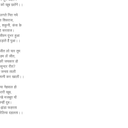
 को खूब छलेंगे।।
 लगते नित नये
मा शिवराज,
, शकुनी, कंस के
ैठे सरताज।
जीवन दूभर हुआ
ड़ाते हैं पुआ।।
 जीत लो यार तुम
ी हम लें जीत,
ं की जयकार हो
सुन्दर रीत?
े जनता ताली
अपनी कर खाली।।
ा या नेहवाल हो
भारी खूब,
रखे मजबूत यों
न्हीं दूब।
-झंडा फहरता
्रेलिया दहलता।।