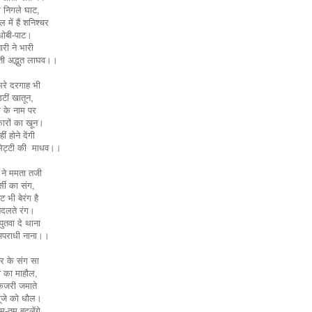
 निगले घाट,
ल में हैं शनिश्चर
धोबी-पाट।
नारी ने भारी
ती अद्भुत लाघव।।
रे दरगाह भी
टीं खातून,
ा के नाम पर
ारों का खून।
ं होने देंगी
 मिट्टी की माधव।।
 ने ममता तजी
र्सी का संग,
ट भी बेरंग है
बदलते रंग।
ुतवा दे थाना
अपराधी नाना।।
ेर के संग सा
ी का माहौल,
केजरी जमाते
ूजे को धौल।
हम-तुम बदलेंगे