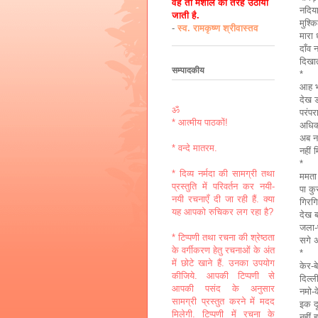
वह तो मशाल की तरह उठायी
नदिया
जाती है.
मुश्कि
-
स्व. रामकृष्ण श्रीवास्तव
मारा 
दाँव 
दिखा
सम्पादकीय
*
आह भ
देख ड
ॐ
परंपर
* आत्मीय पाठकों!
अधिक
अब नही
* वन्दे मातरम.
नहीं
*
* दिव्य नर्मदा की सामग्री तथा
ममता
प्रस्तुति में परिवर्तन कर नयी-
पा कु
नयी रचनाएँ दी जा रही हैं. क्या
गिरगि
यह आपको रुचिकर लग रहा है?
देख 
जला-प
* टिप्पणी तथा रचना की श्रेष्ठता
सगे 
के वर्गीकरण हेतु रचनाओं के अंत
*
में छोटे खाने हैं. उनका उपयोग
केर-ब
कीजिये. आपकी टिप्पणी से
दिल्ल
आपकी पसंद के अनुसार
नमो-
सामग्री प्रस्तुत करने में मदद
इक द
मिलेगी. टिप्पणी में रचना के
नहीं 