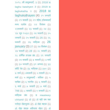
२०१८ की लघुकथाएँ: ३
(1)
2018 ki
laghu katahyen 3
(1)
2018 ki
2018 ki
laghukatha २
(1)
laghukathayen
(4)
२१ जनवरी
(1)
२१ फरवरी
(1)
२१ श्रेष्ठ लोककथाएँ
मध्य प्रदेश
(1)
२२ दिसंबर
(1)
२२फरवरी
(1)
२३ फरवरी
(1)
२४
(1)
२४ जून १५६४
(1)
२४ फरवरी
(1)
२५
जनवरी
(1)
२५ फरवरी
(1)
26
(1)
२६
26
फरवरी
(1)
२६ मात्रिक
(1)
january
(3)
27
(1)
२७ दिसंबर
(1)
२७ फरवरी
(2)
28
(1)
२८ फरवरी
(2)
२८ वार्णिक दण्डक छंद
(1)
२९ जनवरी
(2)
२९ फरवरी
(1)
३ फरवरी
(1)
३ मार्च
(1)
३० जनवरी
(2)
३१ अगस्त
(1)
३३
कोटि देव
(2)
३६ मात्रिक
(1)
३७०
(2)
४ मार्च
(1)
४फरवरी
(1)
५ फरवरी
(1)
५
मार्च
(1)
५ लघुकथाएँ - सलिल
(1)
५
समीक्षा
(2)
६ नवगीत
(1)
६ फरवरी
(1)
६ मार्च
(1)
७ फरवरी
(1)
७ मार्च
(1)
786
(1)
८ फरवरी
(1)
९ जनवरी
(1)
९
मात्रिक छंद
(1)
9 maatreey
chhand
(1)
ॐ
(1)
ॐ श्री राम रक्षा
स्तोत्र दोहानुवाद
(2)
ॐ दोहा शतक
(1)
ॐ दोहा शतक अविनाश बोहर
(1)
ॐ