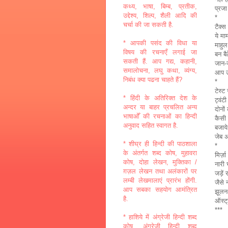
कथ्य, भाषा, बिम्ब, प्रतीक,
प्रजा
उद्देश्य, शिल्प, शैली आदि की
*
चर्चा की जा सकती है.
टैक्स
ये मा
* आपकी पसंद की विधा या
माहुल
विषय की रचनाएँ लगाई जा
बन ब
सकती हैं. आप गद्य, कहानी,
जान-
समालोचना, लघु कथा, व्यंग्य,
आप उ
निबंध क्या पढना चाहते हैं?
*
टेस्ट
* हिंदी के अतिरिक्त देश के
ट्वंट
अन्दर या बाहर प्रचलित अन्य
दोनो
भाषाओँ की रचनाओं का हिन्दी
कैसी 
अनुवाद सहित स्वागत है.
बजाय
जेब 
* शीघ्र ही हिन्दी की पाठशाला
*
के अंतर्गत शब्द कोष, मुहावरा
मिर्ज़
कोष, दोहा लेखन, मुक्तिका /
नारी 
ग़ज़ल लेखन तथा अलंकारों पर
जड़ें 
लम्बी लेखमालाएं प्रारंभ होंगी.
जैसे न
आप सबका सहयोग आमंत्रित
झूलन
है.
ऑस्ट
***
* हाशिये में अंग्रेजी हिन्दी शब्द
कोष, अंग्रेजी हिन्दी शब्द