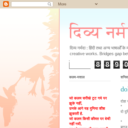
दिव्य नर्
दिव्य नर्मदा : हिंदी तथा अन्य भाषाओँ 
creative works. Bridges gap be
8
8
9
0
कलम-मशाल
शनिव
do
जो कलम सरीखे टूट गये पर
दोहा
झुके नहीं,
*
उनके आगे यह दुनिया शीश
दो दु
झुकाती है.
जो कलम किसी कीमत पर बेची
*
नहीं गयी,
बागड़