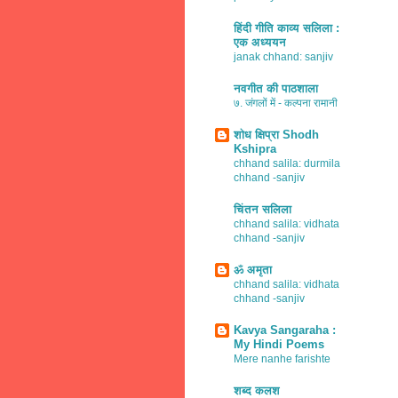
हिंदी गीति काव्य सलिला :
एक अध्ययन
janak chhand: sanjiv
नवगीत की पाठशाला
७. जंगलों में - कल्पना रामानी
शोध क्षिप्रा Shodh
Kshipra
chhand salila: durmila
chhand -sanjiv
चिंतन सलिला
chhand salila: vidhata
chhand -sanjiv
ॐ अमृता
chhand salila: vidhata
chhand -sanjiv
Kavya Sangaraha :
My Hindi Poems
Mere nanhe farishte
शब्द कलश