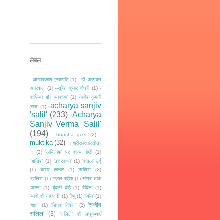
लेबल
- ओमप्रकाश प्रजापति
(1)
- डॉ. अव्यक्त
अग्रवाल
(1)
--सुरेश कुमार चौधरी
(1)
-
काफ़िया और व्याकरण'
(1)
-राजेश कुमारी
-acharya sanjiv
‘राज‘
(1)
'salil'
(233)
-Acharya
Sanjiv Verma 'Salil'
(194)
.
: bhasha geet
(2)
muktika
(32)
॥ श्रीरामरक्षास्तोत्र
॥
(2)
'अभिलाषा' पर काव्य गोष्ठी
(1)
'आतिश'
(1)
'उत्तरकथा'
(1)
'कत्अ' उर्दू
(1)
'केशव कल्चर
(1)
'खलिश'
(2)
’ख़लिश'
(1)
'गज़ल रदीफ़
(1)
'गोत्र' तथा
'अल्ल'
(1)
'बुंदेली दोहे
(1)
'बेदिल'
(1)
‘यादों की नागफनी’
(1)
'रेणु
(1)
'व्योम'
(1)
'संजीव
'शांत'
(1)
'शिक्षक दिवस'
(2)
सलिल'
(3)
'सलिल' की लघुकथाएँ