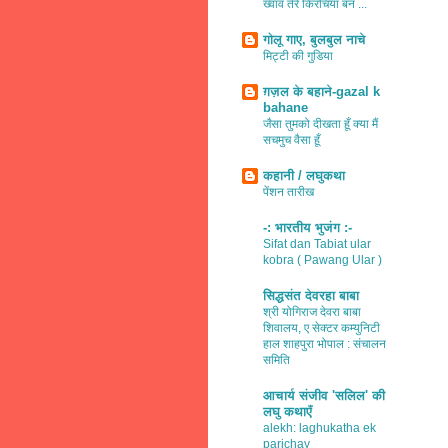
ख्वाव तेरे किरचियाँ बन ...
गोलू गाए, बुलबुल नाचे
मिट्टी की गुडिया
ग़ज़ल के बहाने-gazal k
bahane
जैसा तुमको दीखता हूँ क्या मैं
सचमुच वैसा हूँ
कहानी / लघुकथा
पेंशन तारीख
-: भारतीय भुजंग :-
Sifat dan Tabiat ular
kobra ( Pawang Ular )
सिद्धसंत देवरहा बाबा
श्री योगिराज देवरा बाबा
शिवालय, ए सेक्टर कम्युनिटी
हाल शाहपुरा भोपाल : संचालन
समिति
आचार्य संजीव 'सलिल' की
लघु कथाएँ
alekh: laghukatha ek
parichay