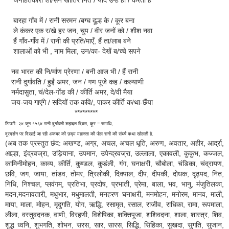
बारहा गाँव में / रानी सरमन /बग्घ दूल्ह के / कूर बना
ले कंकर एक र/खे हर जन, चुप / वीर जनों को / शीश नवा
हैं गाँव-गाँव में / रानी की प्रति/माएँ, हैं ता/लाब बने
शालाओं को भी , नाम मिला, उन/का- देखें ब/च्चे सपने
नव भारत की नि/र्माण प्रेरणा / बनी आज भी / हैं रानी
रानी दुर्गावति / हुईं अमर, जन / गण पूजे कह / कल्याणी
नर्मदासुता, चं/देल-गोंड की / कीर्ति अमर, दे/वी मैया
जय-जय गाएंगे / सदियों तक कवि/, पाकर कीर्ति क/था-छैंया
*********
टिप्पणी: २४ जून १५६४ रानी दुर्गावती शहादत दिवस, कूर = समाधि,
दूरदर्शन पर दिखाई जा रही अकबर की छद्म महानता की पोल रानी की संघर्ष कथा खोलती है.
(अब तक प्रस्तुत छंद: अखण्ड, अग्र, अचल, अचल धृति, अरुण, अवतार, अहीर, आर्द्रा,
आल्हा, इंद्रवज्रा, उड़ियाना, उपमान, उपेन्द्रवज्रा, उल्लाला, एकावली, कुकुभ, कज्जल,
कामिनीमोहन, काव्य, कीर्ति, कुण्डल, कुडंली, गंग, घनाक्षरी, चौबोला, चंडिका, चंद्रायण,
छवि, जग, जाया, तांडव, तोमर, त्रिलोकी, दिक्पाल, दीप, दीपकी, दोधक, दृढ़पद, नित,
निधि, निश्चल, प्लवंगम्, प्रतिभा, प्रदोष, प्रभाती, प्रेमा, बाला, भव, भानु, मंजुतिलका,
मदन,मदनावतारी, मधुभार, मधुमालती, मनहरण घनाक्षरी, मनमोहन, मनोरम, मानव, माली,
माया, माला, मोहन, मृदुगति, योग, ऋद्धि, रसामृत, रसाल, राजीव, राधिका, रामा, रूपमाला,
लीला, वस्तुवदनक, वाणी, विरहणी, विशेषिका, शक्तिपूजा, शशिवदना, शाला, शास्त्र, शिव,
शुद्ध ध्वनि,
शुभगति, शोभन, सरस, सार, सारस, सिद्धि, सिंहिका, सुखदा, सुगति, सुजान,