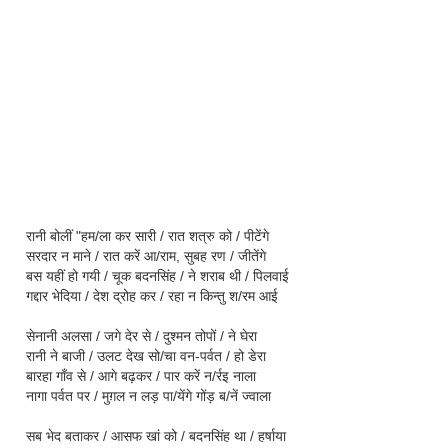
रानी बोलीं
"हम/ला कर
सारी / रात शत्रु को / पीटेंगे
सरदार न माने / रात करें आ/राम, सुबह रण / जीतेंगे
बस यहीं हो गयी / चूक बदनसिंह / ने शराब थी / पिलवाई
गद्दार भेदिया / देश द्रोह कर / रहा न किन्तु श/रम आई
सेनानी अलसा / जगे देर से / दुश्मन तोपों / ने घेरा
रानी ने बाजी / उलट देख सो/चा वन-पर्वत / हो डेरा
बारहा गाँव से / आगे बढ़कर / पार करें न/र्रइ नाला
नागा पर्वत पर / मुग़ल न लड़ पा/येंगे गोंड़ ब/नें ज्वाला
सब भेद बताकर / आसफ खां को / बदनसिंह था / हर्षाया