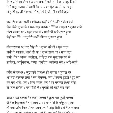
'सिर अरि का लेना / अपना देना / लजे न माँ का / दूध पिया'
''सौं मातु नरमदा / काली मैया / यवन मुंड की / माल चढ़ा
लोहू सें भर दौं / खप्पर तोरा / पिये जोगनी / शौर्य बढ़ा''
सज सैन्य चल पडी / शोधकर घड़ी / भेरी-घंटे / शंख बजे
दिल कँपे मुगल के / धड़-धड़ धड़के / टँगिया सम्मुख / प्राण तजे
गोटा जमाल था / घुला ताल में / पानी पी अति/सार हुआ
पेड़ों पर टँगे / धनुर्धारी मा/रें जीवन दु/श्वार हुआ
वीरनारायण अ/धार सिंह ने / मुगलों को दी / धूल चटा
रानी के घातक / वारों से था / मुग़ल सैन्य का / मान घटा
रूमी, कैथा भो/ज, बखीला, पं/डित मान मुबा/रक खां लें
डाकित, अर्जुनबै/स, शम्स, जगदे/व, महारख सँग / अरि-जानें
पर्वत से पत्थर / लुढ़काये कित/ने हो
घायल
/ कुचल मरे-
था नत मस्तक लख / रण विक्रम, जय / स्वप्न टूटते / हुए लगे
बम बम भोले, जय / शिव शंकर, हर / हर नरमदा ल/गा नारा
ले जान हथेली / पर गोंडों ने / मुगलों को बढ़/-चढ़ मारा
आसफ खां हक्का / बक्का, छक्का / छूटा याद हु/ई मक्का
सैनिक चिल्लाते / हाय हाय अब / मरना है बिल/कुल पक्का
हो गयी साँझ निज / हार जान रण / छोड़ शिविर में / जान बचा
छिप गया: तोपखा/ना बुलवा, हो / सुबह चले फिर / दाँव नया