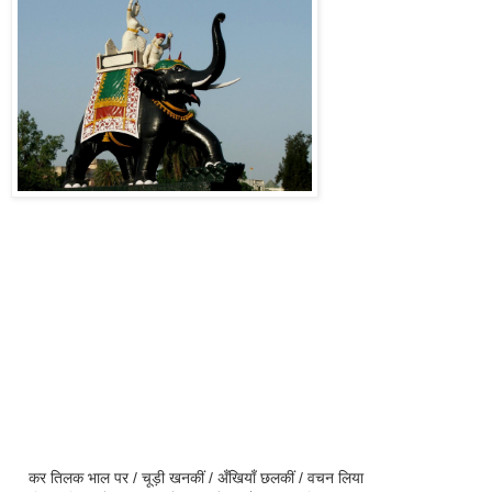
कर तिलक भाल पर / चूड़ी खनकीं / अँखियाँ छलकीं / वचन लिया