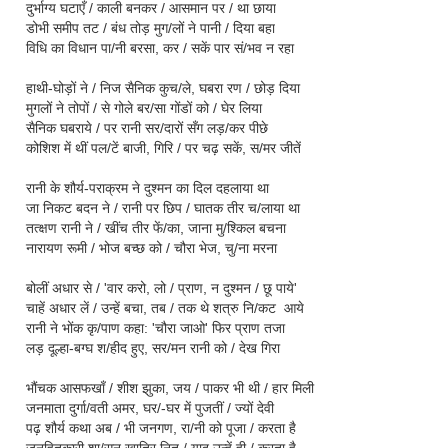
दुर्भाग्य घटाएँ / काली बनकर / आसमान पर / था छाया
डोभी समीप तट / बंध तोड़ मुग/लों ने पानी / दिया बहा
विधि
का विधान पा/नी बरसा, कर / सकें पार सं/भव न रहा
हाथी-घोड़ों ने / निज सैनिक कुच/ले, घबरा रण / छोड़ दिया
मुगलों ने तोपों / से गोले बर/सा गोंडों को / घेर लिया
सैनिक घबराये / पर रानी सर/दारों सँग लड़/कर पीछे
कोशिश में थीं पल/टें बाजी, गिरि / पर चढ़ सकें, स/मर जीतें
रानी के शौर्य-पराक्रम ने दुश्मन का दिल दहलाया था
जा निकट बदन ने / रानी पर छिप / घातक तीर च/लाया था
तत्क्षण रानी ने / खींच तीर फें/का, जाना मु/श्किल बचना
नारायण रूमी / भोज बच्छ को / चौरा भेज, चु/ना मरना
बोलीं अधार से / 'वार करो, लो / प्राण, न दुश्मन / छू पाये'
चाहें अधार लें / उन्हें बचा, तब / तक थे शत्रु नि/कट आये
रानी ने भोंक कृ/पाण कहा: 'चौरा जाओ' फिर प्राण तजा
लड़ दूल्हा-बग्घ श/हीद हुए, सर/मन रानी को / देख गिरा
भौंचक आसफखाँ / शीश झुका, जय / पाकर भी थी / हार मिली
जनमाता दुर्गा/वती अमर, घर/-घर में पुजतीं / ज्यों देवी
पढ़ शौर्य कथा अब / भी जनगण, रा/नी को पूजा / करता है
जनहितकारी शा/सन खातिर नित / याद उन्हें ही / करता है