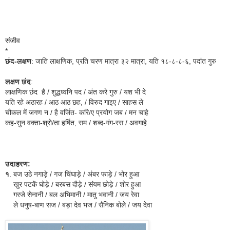
संजीव
*
छंद-लक्षण
: जाति लाक्षणिक, प्रति चरण मात्रा ३२ मात्रा, यति १८-८-८-६, पदांत गुरु
लक्षण छंद
:
लाक्षणिक छंद है / शुद्धध्वनि पद / अंत करे गुरु / यश भी दे
यति रहे अठारह / आठ आठ छह, / विरुद गाइए / साहस ले
चौकल में जगण न / है वर्जित- करि/ए प्रयोग जब / मन चाहे
कह-सुन वक्ता-श्रो/ता हर्षित, सम / शब्द-गंग-रस / अवगाहे
उदाहरण
:
१
. बज उठे नगाड़े / गज चिंघाड़े / अंबर फाड़े / भोर हुआ
खुर पटकें घोड़े / बरबस दौड़े / संयम छोड़े / शोर हुआ
गरजे सेनानी / बल अभिमानी / मातु भवानी / जय रेवा
ले धनुष-बाण सज / बड़ा देव भज / सैनिक बोले / जय देवा