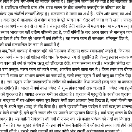
र लेता है और मेघ-वर्षण का माहौल बनाता है। किंतु कम लोगों को यह पता है कि मालाबार क
य मे अवस्थित पश्चिमी घाट और अरब सागर के बीच भारतीय प्रायद्वीप के पश्चिम तट के 
ंतर एक संकीर्ण तटवर्ती क्षेत्र है। मलयालम में माला का अर्थ है - पर्वत और वारम् का अर्थ ह
्र। कालांतर में मालाबार से दक्षिण भारत के पूरे चन्दन वन क्षेत्र को जाना जाने लगा। संस्कृत 
 का अर्थ - चन्दन से जन्मा है। संस्कृत और हिंदी साहित्य में मलय पवन या मलय मरुत् क
 स्थान भारत का यही दक्षिण पश्चिमी तट है, जहाँ गर्मियों के बाद अरब सागर से मानसून पवन
क देता है और फिर पूरे भारत में वर्षा होती है। यह मलय पवन ही सम्भवतः मॉनसून विंड है, 
ी चर्चा मलयानिल के नाम से काव्यों में है।
म बाबू "वन्दे मातरम्' में भारत भूमि को "मलयज शीतलाम् शस्य श्यामलाम्' कहते हैं, जिसका 
रण अर्थ - चन्दन सी शीतल और धान के श्यामल रंग से सुशोभित है; किन्तु इसका व्यापक अर्
य पवन की वर्षा से ग्रीष्म ऋतु को शीतलता देती, धान्य सम्पन्न धरती। भारतीय संगीत का 
ार राग वस्तुतः मलय पवन को हरने वाला, आहरित करने वाला राग है। जिस तरह राग दीपक म
रण में ऊष्मा का आभास कराने का सामर्थ्य है, उसी तरह मल्हार में वर्षा ऋतु का माहौल पैदा 
 है। राग मल्हार समेत उपशास्त्रीय संगीत की वर्षाकालीन विधा कजरी (कद् जल या काजल 
ा संगीत) है। भारत में वर्षा काल ज्येष्ठ से शुरू होकर भादों तक चलता है। ज्येष्ठ ज्या (पृथ्वी
की शुरुआत है। आषाढ़ असह्र गर्मी का द्योतक है। श्रावण में प्रकृति के स्वरों का श्रवण ह
र भाद्रपद में घर-आँगन समेत पूरा बिखरे मेघों वाला आकाश ऐसा दिखता है, मानो किसी गाय
रा) ने अपने खुर (पाद) से रौंद दिया हो। हमारे प्रवासी मित्र परदेस में वर्षा ऋतु का आनन्द
व कैसे मनाते हैं, इसे हमने ख़ास तौर पर जानने का प्रयास किया है। वर्षा ऋतु भारत के लि
तोभद्र है। यह महीनों रेगिस्तान की गर्मी में सफर कर रहे क्लांत पथिक को नदी का किनारा 
 जैसा है। यह सुखद संयोग है कि इस वर्ष मौसम वैज्ञानिकों ने औसत से ज़्यादा वर्षा होने की 
्यवाणी की है। इससे हमारे कृषकों को लाभ पहुँचे और हमारी अर्थव्यवस्था मज़बूत हो।