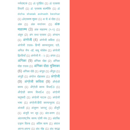
नर्मदाष्टकं
(1)
ॐ पुरोहित
(1)
ॐ प्रकाश
तिवारी
(1)
ॐ प्रकाश बाल्मीकि
(1)
ॐ
doha shatak avinash beohar
(1)
ॐप्रकाश शुक्ल
(1)
अ से अं दोहा
(1)
अंक
अंक
(1)
अंक मनरंजन
(1)
माहात्म्य
(3)
अंक माहात्म्य (१-९)
(1)
अंकुर
(2)
अंग तथा प्रकार
(2)
अंगदान
अंगरेजी
(4)
(1)
अंगरेजी कविता
(1)
अंगरेजी ग़ज़ल- हिन्दी काव्यानुवाद: प्रो.
अनिल जैन -डॉ. बाबु जोसेफ
(1)
अंगरेजी
द्विपदियाँ
(1)
अंगरेजी में - २
(1)
अंगार
(1)
अंगिका
(9)
अंगिका दोहा
(2)
अंगिका
अंगिका दोहा मुक्तिका
दोहा ग़ज़ल
(1)
(6)
अंगिका दोहे
(1)
अंगूठा
(1)
अँगूठा
(1)
अंग्रेजी
अंगूठी
(1)
अंग्रेज दोहाकार
(1)
(9)
अंग्रेजी कविता
(9)
अँग्रेज़ी
काव्य
(1)
अँग्रेज़ी काव्य विधाएँ-3
(1)
अँग्रेज़ी काव्य विधाएँ-4
(1)
अंग्रेजी
चतुष्पदी
(1)
अंग्रेजी नाटक
(1)
अंग्रेजी
भाषा
(1)
अंग्रेजी-हिंदी काव्यानुवाद
(1)
अंजली
(1)
अंजुमन 'आरज़ू'
(1)
अँजुरी
(1)
अंजुरी भर धूप
(1)
अंतःकरण
(1)
अंतरराष्ट्रीय काव्य प्रेमी मंच
(1)
अंतरिक्ष
उड़ान दिवस
(1)
अंतिम सत्य
(1)
अंदाज
अपना-अपना
(1)
अंध मोह
(1)
अंध श्रद्धा