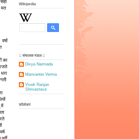
 सहा
Wikipedia
ा मत
र्षा 
 
:: संचालक मंडल ::
ं का 
Divya Narmada
रजते 
धरा 
Manvanter Verma
गती 
Vivek Ranjan
Shrivastava
ा 
यों 
फ़ॉलोअर
ें 
ता 
ते 
ी 
र्ष 
र्वी 