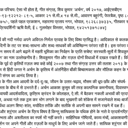
्तक परिचय: ऐसा भी होता है, गीत संग्रह, शिव कुमार 'अर्चन', वर्ष २०१७, आईएसबीएन 
९३-९२२१२- ८९-५, आकार २१ से.मी.x १४ से.मी., आवारण बहुरंगी, पेपरबैक, पृष्ठ ८०
य ७५/-, पहले पहल प्रकाशन, महाराणा प्रताप नगर, भोपाल, ९८२६८३७३३५, गीतकार संप
्रियदर्शिनी ऋषि वैली, ई ८ गुलमोहर विस्तार, भोपाल, ९४२५१३७१८७४]
र्य की नदी नर्मदा अपने अविरल-निर्मल प्रवाह के लिए विश्व प्रसिद्ध है। आदिकाल से कलक
दिनी के तट पर शब्द-साधना और शब्द-साधकों की अविच्छिन्न परंपरा रही है। इस परंपरा क
ान समय में आगे बढ़ाने में महती भूमिका का निर्वहन के प्रति सचेष्ट सरस्वती-सुतों में शिवकुम
चन' का नाम उल्लेखनीय है। शिवकुमार गीत और ग़ज़ल दोनों विधाओं में दखल रखते हैं। विवे
 के पूर्व दो कृतियों ग़ज़ल क्या कहे कोई २००७ तथा गीत संग्रह उत्तर की तलाश २०१३ के 
म से हिंदी जगत ने अर्चन के कृतित्व में अंतर्निहित बाँकी बिम्बात्मकता और मौलिक कहन के ग
ी संगम का आनंद लिया है।
न के गीत आम आदमी के दर्द-दुःख, जीवन के उतार-चढ़ाव, मौसम की धूप-छाँव और संघर्ष-
ा के बीच में से उभरते हैं। अर्चन आकाश कुसुम की तरह काल्पनिक कमनीयता, दिवास्वप्
वायवी आदर्शवादिता, कृत्रिम क्रंदन के कोलाहल, ऐ.सी. में बैठकर नकली अभावों की प्रदर्
े, अथवा गले तक ठूस कर भोग लगाने के बाद भुखमरी को शोकेस में सजानेवाले शब्द-बाजीग
र्वथा अलग शिष्ट-शांत, मर्यादित तरीके और सलीके से अपनी बात सामने रखने में दक्ष हैं।
 और श्रृंगार अर्चन के प्रिय विषय है किन्तु सात्विकता के पथिक होने के नाते वे प्रदर्शनप्रि
ल्भता और अश्लीलता का स्पर्श भी नहीं करते। साहित्यिक गोष्ठियों, काव्य मंचों, आकाशवाण
र्शन पर अपने गीतों और ग़ज़लों के माधुर्य के लिए अर्चन जाने जाते हैं। सात्विक श्रृंगार की