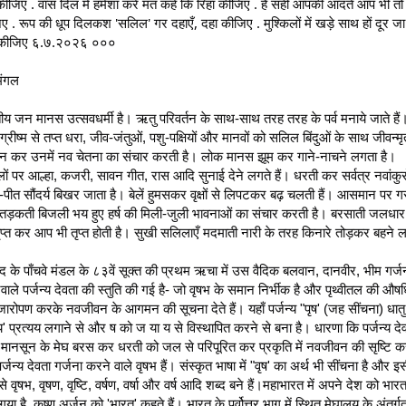
कीजिए . वास दिल में हमेशा करें मत कहें कि रिहा कीजिए . है सहीं आपकी आदतें आप भी तो
ए . रूप की धूप दिलकश 'सलिल' गर दहाएँ, दहा कीजिए . मुश्किलों में खड़े साथ हों दूर ज
 कीजिए ६.७.२०२६ ०००
 मंगल
ीय जन मानस उत्सवधर्मी है। ऋतु परिवर्तन के साथ-साथ तरह तरह के पर्व मनाये जाते हैं। व
ग्रीष्म से तप्त धरा, जीव-जंतुओं, पशु-पक्षियों और मानवों को सलिल बिंदुओं के साथ जीवन्मृत
ान कर उनमें नव चेतना का संचार करती है। लोक मानस झूम कर गाने-नाचने लगता है। 
लों पर आल्हा, कजरी, सावन गीत, रास आदि सुनाई देने लगते हैं। धरती कर सर्वत्र नवांकुरो
-पीत सौंदर्य बिखर जाता है। बेलें हुमसकर वृक्षों से लिपटकर बढ़ चलती हैं। आसमान पर ग
 तड़कती बिजली भय हुए हर्ष की मिली-जुली भावनाओं का संचार करती है। बरसाती जलधार 
ृप्त कर आप भी तृप्त होती है। सुखी सलिलाएँ मदमाती नारी के तरह किनारे तोड़कर बहने ल
ेद के पाँचवे मंडल के ८३वें सूक्त की प्रथम ऋचा में उस वैदिक बलवान, दानवीर, भीम गर्जन
वाले पर्जन्य देवता की स्तुति की गई है- जो वृषभ के समान निर्भीक है और पृथ्वीतल की औषधि
बीजारोपण करके नवजीवन के आगमन की सूचना देते हैं। यहाँ पर्जन्य "पृष' (जह सींचना) धातु म
य' प्रत्यय लगाने से और ष को ज या य से विस्थापित करने से बना है। धारणा कि पर्जन्य देव
 मानसून के मेघ बरस कर धरती को जल से परिपूरित कर प्रकृति में नवजीवन की सृष्टि कर
पर्जन्य देवता गर्जना करने वाले वृषभ हैं। संस्कृत भाषा में "वृष' का अर्थ भी सींचना है और इस
से वृषभ, वृषण, वृष्टि, वर्षण, वर्षा और वर्ष आदि शब्द बने हैं।महाभारत में अपने देश को भारतव
या है, कृष्ण अर्जुन को 'भारत' कहते हैं। भारत के पूर्वोत्तर भाग में स्थित मेघालय के अंतर्गत पू