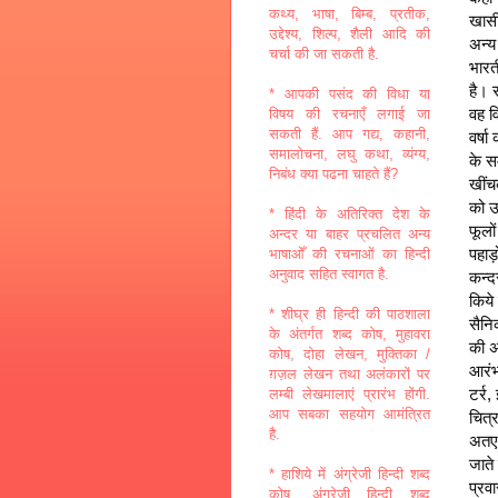
कथ्य, भाषा, बिम्ब, प्रतीक,
खासी 
उद्देश्य, शिल्प, शैली आदि की
अन्य
चर्चा की जा सकती है.
भारत
है। 
* आपकी पसंद की विधा या
वह वि
विषय की रचनाएँ लगाई जा
सकती हैं. आप गद्य, कहानी,
वर्षा
समालोचना, लघु कथा, व्यंग्य,
के स
निबंध क्या पढना चाहते हैं?
खींच
को उ
* हिंदी के अतिरिक्त देश के
फूलों
अन्दर या बाहर प्रचलित अन्य
पहाड़
भाषाओँ की रचनाओं का हिन्दी
अनुवाद सहित स्वागत है.
कन्दर
किये 
* शीघ्र ही हिन्दी की पाठशाला
सैनि
के अंतर्गत शब्द कोष, मुहावरा
की अ
कोष, दोहा लेखन, मुक्तिका /
आरंभ
ग़ज़ल लेखन तथा अलंकारों पर
टर्र,
लम्बी लेखमालाएं प्रारंभ होंगी.
आप सबका सहयोग आमंत्रित
चित्र
है.
अतएव
जाते 
* हाशिये में अंग्रेजी हिन्दी शब्द
प्रव
कोष, अंग्रेजी हिन्दी शब्द