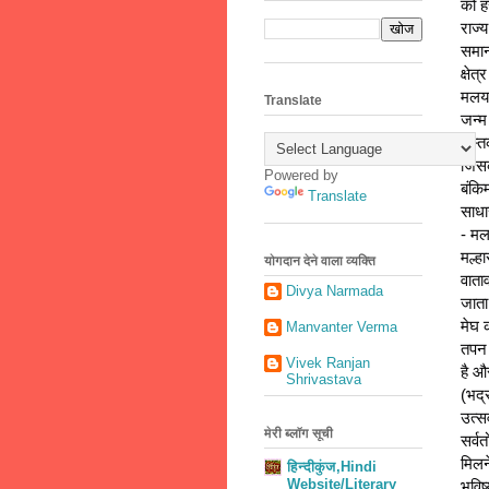
को ह
राज्
समाना
क्षेत
मलयज
Translate
जन्म
दस्त
जिसक
Powered by
बंकि
Translate
साधा
- मल
मल्ह
योगदान देने वाला व्यक्ति
वाताव
Divya Narmada
जाता
मेघ क
Manvanter Verma
तपन 
Vivek Ranjan
है औ
Shrivastava
(भद्
उत्स
मेरी ब्लॉग सूची
सर्व
मिलने
हिन्दीकुंज,Hindi
Website/Literary
भविष