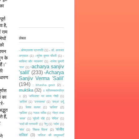
का 
र्ण 
 है, 
 राम 
घों 
लेबल
को 
- ओमप्रकाश प्रजापति
(1)
- डॉ. अव्यक्त
ायन 
अग्रवाल
(1)
--सुरेश कुमार चौधरी
(1)
-
न के 
काफ़िया और व्याकरण'
(1)
-राजेश कुमारी
ैं।'
-acharya sanjiv
‘राज‘
(1)
ी 
'salil'
(233)
-Acharya
 धारण 
Sanjiv Verma 'Salil'
(194)
.
: bhasha geet
(2)
muktika
(32)
्मास 
॥ श्रीरामरक्षास्तोत्र
॥
(2)
'अभिलाषा' पर काव्य गोष्ठी
(1)
 का 
'आतिश'
(1)
'उत्तरकथा'
(1)
'कत्अ' उर्दू
्र-
(1)
'केशव कल्चर
(1)
'खलिश'
(2)
्भुत 
’ख़लिश'
(1)
'गज़ल रदीफ़
(1)
'गोत्र' तथा
हैं, 
'अल्ल'
(1)
'बुंदेली दोहे
(1)
'बेदिल'
(1)
 
‘यादों की नागफनी’
(1)
'रेणु
(1)
'व्योम'
(1)
'संजीव
'शांत'
(1)
'शिक्षक दिवस'
(2)
सलिल'
(3)
'सलिल' की लघुकथाएँ
े 