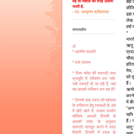
बहा 
वह तो मशाल की तरह उठायी
जाती है.
कीजि
-
स्व. रामकृष्ण श्रीवास्तव
ढहा
लेख
वर्षा
सम्पादकीय
*
भारत
ऋतु 
ॐ
प्रद
* आत्मीय पाठकों!
चौपा
* वन्दे मातरम.
हरित
मेघ,
* दिव्य नर्मदा की सामग्री तथा
को त
प्रस्तुति में परिवर्तन कर नयी-
हैं।
नयी रचनाएँ दी जा रही हैं. क्या
ऋग्व
यह आपको रुचिकर लग रहा है?
करने
* टिप्पणी तथा रचना की श्रेष्ठता
में 
के वर्गीकरण हेतु रचनाओं के अंत
"अन्
में छोटे खाने हैं. उनका उपयोग
यानि
कीजिये. आपकी टिप्पणी से
हैं। 
आपकी पसंद के अनुसार
धातु 
सामग्री प्रस्तुत करने में मदद
मिलेगी. टिप्पणी में रचना के
कहा ग