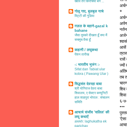
ख्वाव तेरे किरचियाँ बन ...
अर्च
*
गोलू गाए, बुलबुल नाचे
मिट्टी की गुडिया
अर्च
अर्प
ग़ज़ल के बहाने-gazal k
नर्त
bahane
अर्ज
जैसा तुमको दीखता हूँ क्या मैं
सचमुच वैसा हूँ
श्वा
आसें
कहानी / लघुकथा
त्रास
पेंशन तारीख
रासें
ज्यों
-: भारतीय भुजंग :-
Sifat dan Tabiat ular
अंतिम
kobra ( Pawang Ular )
तब त
चारण
सिद्धसंत देवरहा बाबा
शिव 
श्री योगिराज देवरा बाबा
शिवालय, ए सेक्टर कम्युनिटी
शिवा
हाल शाहपुरा भोपाल : संचालन
६-७
समिति
•••
पुस्त
आचार्य संजीव 'सलिल' की
लघु कथाएँ
'ऐसा 
alekh: laghukatha ek
आचार
parichay