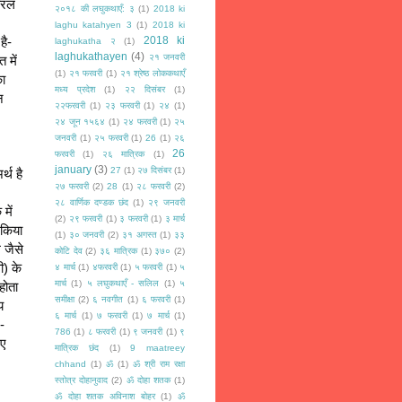
ेरल 
२०१८ की लघुकथाएँ: ३
(1)
2018 ki
laghu katahyen 3
(1)
2018 ki
2018 ki
ै- 
laghukatha २
(1)
laghukathayen
(4)
२१ जनवरी
में 
(1)
२१ फरवरी
(1)
२१ श्रेष्ठ लोककथाएँ
ा 
मध्य प्रदेश
(1)
२२ दिसंबर
(1)
 
२२फरवरी
(1)
२३ फरवरी
(1)
२४
(1)
२४ जून १५६४
(1)
२४ फरवरी
(1)
२५
जनवरी
(1)
२५ फरवरी
(1)
26
(1)
२६
26
फरवरी
(1)
२६ मात्रिक
(1)
january
(3)
27
(1)
२७ दिसंबर
(1)
थ है 
२७ फरवरी
(2)
28
(1)
२८ फरवरी
(2)
२८ वार्णिक दण्डक छंद
(1)
२९ जनवरी
ें 
(2)
२९ फरवरी
(1)
३ फरवरी
(1)
३ मार्च
किया 
(1)
३० जनवरी
(2)
३१ अगस्त
(1)
३३
जैसे 
कोटि देव
(2)
३६ मात्रिक
(1)
३७०
(2)
) के 
४ मार्च
(1)
४फरवरी
(1)
५ फरवरी
(1)
५
मार्च
(1)
५ लघुकथाएँ - सलिल
(1)
५
ोता 
समीक्षा
(2)
६ नवगीत
(1)
६ फरवरी
(1)
 
६ मार्च
(1)
७ फरवरी
(1)
७ मार्च
(1)
-
786
(1)
८ फरवरी
(1)
९ जनवरी
(1)
९
ए 
मात्रिक छंद
(1)
9 maatreey
chhand
(1)
ॐ
(1)
ॐ श्री राम रक्षा
स्तोत्र दोहानुवाद
(2)
ॐ दोहा शतक
(1)
ॐ दोहा शतक अविनाश बोहर
(1)
ॐ