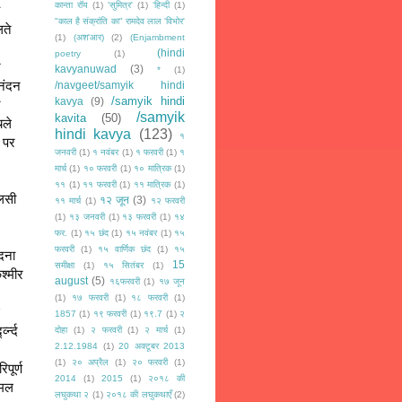
कान्ता रॉय
(1)
'सुमित्र'
(1)
‘हिन्दी
(1)
"काल है संक्रांति का" रामदेव लाल 'विभोर'
ते 
(1)
(अश'आर)
(2)
(Enjambment
(hindi
poetry
(1)
 
kavyanuwad
(3)
*
(1)
नंदन 
/navgeet/samyik hindi
/samyik hindi
kavya
(9)
/samyik
kavita
(50)
ले 
hindi kavya
(123)
१
 पर 
जनवरी
(1)
१ नवंबर
(1)
१ फरवरी
(1)
१
मार्च
(1)
१० फरवरी
(1)
१० मात्रिक
(1)
११
(1)
११ फरवरी
(1)
११ मात्रिक
(1)
लसी 
१२ जून
(3)
११ मार्च
(1)
१२ फरवरी
(1)
१३ जनवरी
(1)
१३ फरवरी
(1)
१४
फर.
(1)
१५ छंद
(1)
१५ नवंबर
(1)
१५
फरवरी
(1)
१५ वार्णिक छंद
(1)
१५
दना 
15
समीक्षा
(1)
१५ सितंबर
(1)
्मीर 
august
(5)
१६फरवरी
(1)
१७ जून
(1)
१७ फरवरी
(1)
१८ फरवरी
(1)
1857
(1)
१९ फरवरी
(1)
१९.7
(1)
२
न्द 
दोहा
(1)
२ फरवरी
(1)
२ मार्च
(1)
2.12.1984
(1)
20 अक्टूबर 2013
(1)
२० अप्रैल
(1)
२० फरवरी
(1)
ूर्ण 
2014
(1)
2015
(1)
२०१८ की
मल 
लघुकथा २
(1)
२०१८ की लघुकथाएँ
(2)