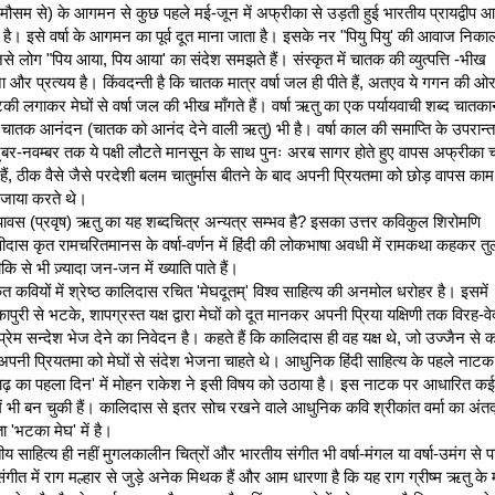
 मौसम से) के आगमन से कुछ पहले मई-जून में अफ्रीका से उड़ती हुई भारतीय प्रायद्वीप आ 
 है। इसे वर्षा के आगमन का पूर्व दूत माना जाता है। इसके नर "पियु पियु' की आवाज निकाल
जिसे लोग "पिय आया, पिय आया' का संदेश समझते हैं। संस्कृत में चातक की व्युत्पत्ति -भीख 
ना और प्रत्यय है। किंवदन्ती है कि चातक मात्र वर्षा जल ही पीते हैं, अतएव ये गगन की ओर
ी लगाकर मेघों से वर्षा जल की भीख माँगते हैं। वर्षा ऋतु का एक पर्यायवाची शब्द चातका
 चातक आनंदन (चातक को आनंद देने वाली ऋतु) भी है। वर्षा काल की समाप्ति के उपरान्त 
ूबर-नवम्बर तक ये पक्षी लौटते मानसून के साथ पुनः अरब सागर होते हुए वापस अफ्रीका च
 हैं, ठीक वैसे जैसे परदेशी बलम चातुर्मास बीतने के बाद अपनी प्रियतमा को छोड़ वापस काम
जाया करते थे।
 पावस (प्रवृष) ऋतु का यह शब्दचित्र अन्यत्र सम्भव है? इसका उत्तर कविकुल शिरोमणि 
ीदास कृत रामचरितमानस के वर्षा-वर्णन में हिंदी की लोकभाषा अवधी में रामकथा कहकर तु
ीकि से भी ज़्यादा जन-जन में ख्याति पाते हैं।
ृत कवियों में श्रेष्ठ कालिदास रचित 'मेघदूतम्' विश्व साहित्य की अनमोल धरोहर है। इसमें 
पुरी से भटके, शापग्रस्त यक्ष द्वारा मेघों को दूत मानकर अपनी प्रिया यक्षिणी तक विरह-वे
्रेम सन्देश भेज देने का निवेदन है। कहते हैं कि कालिदास ही वह यक्ष थे, जो उज्जैन से कश
पनी प्रियतमा को मेघों से संदेश भेजना चाहते थे। आधुनिक हिंदी साहित्य के पहले नाटक 
ढ़ का पहला दिन' में मोहन राकेश ने इसी विषय को उठाया है। इस नाटक पर आधारित कई 
ें भी बन चुकी हैं। कालिदास से इतर सोच रखने वाले आधुनिक कवि श्रीकांत वर्मा का अंतर्द्व्
ा 'भटका मेघ' में है।
य साहित्य ही नहीं मुगलकालीन चित्रों और भारतीय संगीत भी वर्षा-मंगल या वर्षा-उमंग से परिप
संगीत में राग मल्हार से जुड़े अनेक मिथक हैं और आम धारणा है कि यह राग ग्रीष्म ऋतु के 