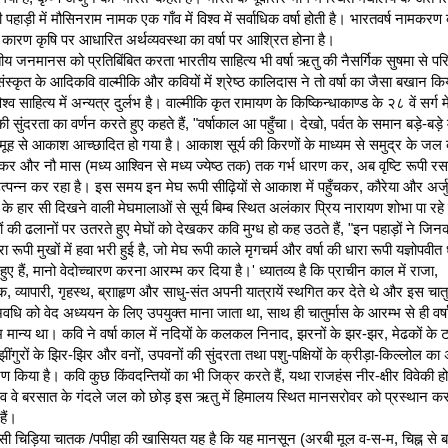
पहाड़ी में मौसिनराम नामक एक गाँव में विश्व में सर्वाधिक वर्षा होती है। भारतवर्ष नामकरण 
 कारण कृषि पर आधारित अर्थव्यवस्था का वर्षा पर आश्रित होना है।
ीय जनमानस को प्रतिबिंबित करता भारतीय साहित्य भी वर्षा ऋतु की नैसर्गिक सुषमा से परिपू
संस्कृत के आदिकवि वाल्मीकि और कवियों में श्रेष्ठ कालिदास ने तो वर्षा का जैसा बखान किया
श्व साहित्य में अन्यत्र दुर्लभ है। वाल्मीकि कृत रामायण के किष्किन्धाकाण्ड के २८ वें सर्ग में
 की सुंदरता का वर्णन करते हुए कहते हैं, "वर्षाकाल आ पहुँचा। देखो, पर्वत के समान बड़े-बड़े मे
मूह से आकाश आच्छादित हो गया है। आकाश सूर्य की किरणों के माध्यम से समुद्र के जल 
कर और नौ मास (मध्य आश्विन से मध्य ज्येष्ठ तक) तक गर्भ धारण कर, अब वृष्टि रूपी रस
त्पन्न कर रहा है। इस समय इन मेघ रूपी सीढ़ियों से आकाश में पहुँचकर, कौरेया और अर्जु
 के हार सी दिखने वाली मेघमालाओं से सूर्य बिम्ब स्थित अलंकार प्रिय नारायण शोभा पा रहे ह
ों की ढलानों पर उतरते हुए मेघों को देखकर कवि मुग्ध हो कह उठते हैं, "इन पहाड़ों ने जिनक
ा रूपी मुखों में हवा भरी हुई है, जो मेघ रूपी काले मृगचर्म और वर्षा की धारा रूपी यज्ञोपवीत
हुए हैं, मानो वेदोच्चारण करना आरम्भ कर दिया है।' ध्यातव्य है कि प्राचीन काल में राजा, 
क, व्यापारी, गृहस्थ, ब्रााहृण और साधु-संत अपनी यात्रायें स्थगित कर देते थे और इस चातुर
वधि को वेद अध्ययन के लिए उपयुक्त माना जाता था, साथ ही चातुर्मास के आरम्भ से ही वर्षा
 मान्य था। कवि ने वर्षा काल में नदियों के कलकल निनाद, झरनों के झर-झर, मेढकों के टर
 झींगुरों के झिर-झिर और वनों, उपवनों की सुंदरता तथा पशु-पक्षियों के क्रीड़ा-किल्लोल का अद
ण किया है। कवि कुछ किंवदन्तियों का भी जिक्र करते हैं, यथा राजहंस नीर-क्षीर विवेकी होते 
 वे बरसात के गंदले जल को छोड़ इस ऋतु में हिमालय स्थित मानसरोवर को प्रस्थान कर
हैं।
ासी चिड़िया चातक /पपीहा की खासियत यह है कि यह मानसून (अरबी मूल व-स-म, चिह्न से बन