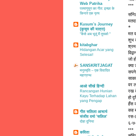
Web Patrika
***
परमाणुयुग का गीत: इच्छा के
किनारे एक नृत्य
सॉने
मतद
Kusum's Journey
*
(कुसुम की यात्रा)
मत 
"कैसे अब भूलूं मैं तुमको "
शुभ 
kitabghar
श्र
Hidangan Acar yang
विद्
Selesai!
जो ह
क्या
SANSKRITJAGAT
मनुस्मृति – एक विवादित
सपने
महाग्रन्थ
साका
वर ल
आओ सीखें हिन्दी
रख 
Rancangan Hunian
Kayu Terhadap Lahan
हो दृ
yang Pengap
हँस 
कह 
गीत सलिला आचार्य
रस-
संजीव वर्मा 'सलिल'
दोहा दुनिया
६-७
•••
कविता
सॉने