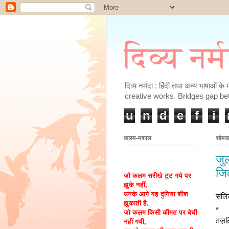
दिव्य नर्
दिव्य नर्मदा : हिंदी तथा अन्य भाषाओँ 
creative works. Bridges gap be
u
n
d
e
f
i
कलम-मशाल
सोमव
जुल
जि
जो कलम सरीखे टूट गये पर
झुके नहीं,
उनके आगे यह दुनिया शीश
सलि
झुकाती है.
*
जो कलम किसी कीमत पर बेची
ग़ज़
नहीं गयी,