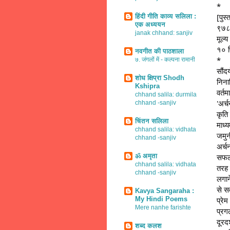
*
[पुस
हिंदी गीति काव्य सलिला :
एक अध्ययन
९७८-
janak chhand: sanjiv
मूल्
१० प
नवगीत की पाठशाला
*
७. जंगलों में - कल्पना रामानी
सौंद
शोध क्षिप्रा Shodh
निना
Kshipra
वर्तम
chhand salila: durmila
'अर्
chhand -sanjiv
कृति
चिंतन सलिला
माध्य
chhand salila: vidhata
जमुन
chhand -sanjiv
अर्च
ॐ अमृता
सफलत
chhand salila: vidhata
तरह 
chhand -sanjiv
लगान
से स
Kavya Sangaraha :
My Hindi Poems
प्रेम
Mere nanhe farishte
प्रग
दूरद
शब्द कलश