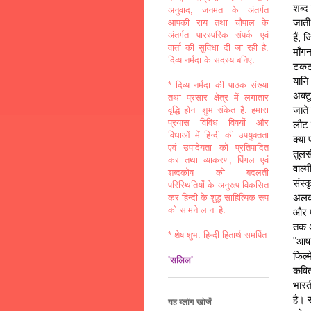
शब्द
अनुवाद, जनमत के अंतर्गत
जाती
आपकी राय तथा चौपाल के
अंतर्गत पारस्परिक संपर्क एवं
हैं, 
वार्ता की सुविधा दी जा रही है.
माँग
दिव्य नर्मदा के सदस्य बनिए.
टकटक
यानि
* दिव्य नर्मदा की पाठक संख्या
अक्ट
तथा प्रसार क्षेत्र में लगातार
जाते
वृद्धि होना शुभ संकेत है. हमारा
प्रयास विविध विषयों और
लौट 
विधाओं में हिन्दी की उपयुक्तता
क्या
एवं उपादेयता को प्रतिपादित
तुलस
कर तथा व्याकरण, पिंगल एवं
वाल्म
शब्दकोष को बदलती
संस्क
परिस्थितियों के अनुरूप विकसित
अलका
कर हिन्दी के शुद्ध साहित्यिक रूप
को सामने लाना है.
और प
तक अ
* शेष शुभ. हिन्दी हितार्थ समर्पित
"आषा
फिल्म
'सलिल'
कवित
भारती
है। 
यह ब्लॉग खोजें